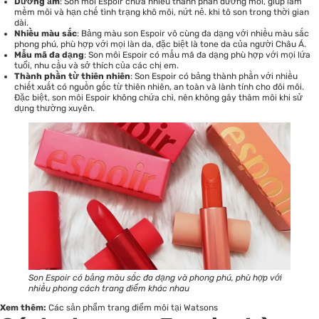
Dưỡng ẩm
: Son môi Espoir chứa nhiều thành phần dưỡng môi, giúp làm
mềm môi và hạn chế tình trạng khô môi, nứt nẻ. khi tô son trong thời gian
dài.
Nhiều màu sắc
: Bảng màu son Espoir vô cùng đa dạng với nhiều màu sắc
phong phú, phù hợp với mọi làn da, đặc biệt là tone da của người Châu Á.
Mẫu mã đa dạng
: Son môi Espoir có mẫu mã đa dạng phù hợp với mọi lứa
tuổi, nhu cầu và sở thích của các chị em.
Thành phần từ thiên nhiên
: Son Espoir có bảng thành phần với nhiều
chiết xuất có nguồn gốc từ thiên nhiên, an toàn và lành tính cho đôi môi.
Đặc biệt, son môi Espoir không chứa chì, nên không gây thâm môi khi sử
dụng thường xuyên.
Son Espoir có bảng màu sắc đa dạng và phong phú, phù hợp với
nhiều phong cách trang điểm khác nhau
Xem thêm:
Các sản phẩm trang điểm môi tại Watsons