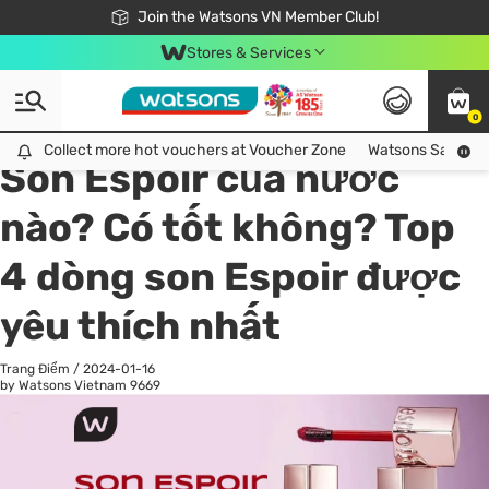
Free Shipping For Order From 249,000Đ
24h Fast delivery in Hồ Chí Minh City
Join the Watsons VN Member Club!
Stores & Services
0
All
Chăm Sóc Cá Nhân
Ch
Collect more hot vouchers at Voucher Zone
Collect more hot vouchers at Voucher Zone
Watsons Safety Al
Son Espoir của nước
nào? Có tốt không? Top
4 dòng son Espoir được
yêu thích nhất
Trang Điểm
/
2024-01-16
by Watsons Vietnam
9669