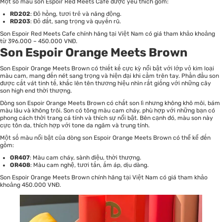
Một số màu son Espoir Red Meets Cafe được yêu thích gồm:
RD202
: Đỏ hồng, tươi trẻ và năng động.
RD203
: Đỏ đất, sang trọng và quyến rũ.
Son Espoir Red Meets Cafe chính hãng tại Việt Nam có giá tham khảo khoảng
từ 396.000 – 450.000 VNĐ.
Son Espoir Orange Meets Brown
Son Espoir Orange Meets Brown có thiết kế cực kỳ nổi bật với lớp vỏ kim loại
màu cam, mang đến nét sang trọng và hiện đại khi cầm trên tay. Phần đầu son
được cắt vát tinh tế, khắc lên tên thương hiệu nhìn rất giống với những cây
son high end thời thượng.
Dòng son Espoir Orange Meets Brown có chất son lì nhưng không khô môi, bám
màu lâu và không trôi. Son có tông màu cam cháy, phù hợp với những bạn có
phong cách thời trang cá tính và thích sự nổi bật. Bên cạnh đó, màu son này
cực tôn da, thích hợp với tone da ngăm và trung tính.
Một số màu nổi bật của dòng son Espoir Orange Meets Brown có thể kể đến
gồm:
OR407
: Màu cam cháy, sành điệu, thời thượng.
OR408
: Màu cam nghệ, tươi tắn, ấm áp, dịu dàng.
Son Espoir Orange Meets Brown chính hãng tại Việt Nam có giá tham khảo
khoảng 450.000 VNĐ.