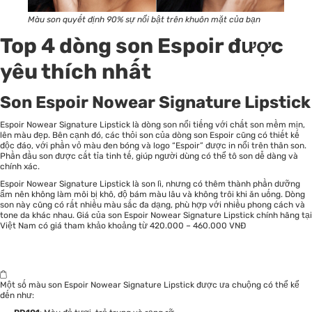
Màu son quyết định 90% sự nổi bật trên khuôn mặt của bạn
Top 4 dòng son Espoir được
yêu thích nhất
Son Espoir Nowear Signature Lipstick
Espoir Nowear Signature Lipstick là dòng son nổi tiếng với chất son mềm mịn,
lên màu đẹp. Bên cạnh đó, các thỏi son của dòng son Espoir cũng có thiết kế
độc đáo, với phần vỏ màu đen bóng và logo “Espoir” được in nổi trên thân son.
Phần đầu son được cắt tỉa tinh tế, giúp người dùng có thể tô son dễ dàng và
chính xác.
Espoir Nowear Signature Lipstick là son lì, nhưng có thêm thành phần dưỡng
ẩm nên không làm môi bị khô, độ bám màu lâu và không trôi khi ăn uống. Dòng
son này cũng có rất nhiều màu sắc đa dạng, phù hợp với nhiều phong cách và
tone da khác nhau. Giá của son Espoir Nowear Signature Lipstick chính hãng tại
Việt Nam có giá tham khảo khoảng từ 420.000 – 460.000 VNĐ
Một số màu son Espoir Nowear Signature Lipstick được ưa chuộng có thể kể
đến như: