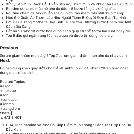
Xử Lý Sẹo Mụn: Cách Cải Thiện Sẹo Rỗ, Thâm Mụn Và Phục Hồi Da Sau Mụn
Routine skincare mùa hè cho da dầu – 5 bước tối giản không bí da
Routine chăm da tay chuẩn spa giúp đôi tay mềm mịn như ‘búp măng’
Mẹo Giữ Quần Áo Thơm Lâu Như Ngoài Tiệm: Bí Quyết Đơn Giản Tại Nhà
Gợi Ý Quà Tặng Mother’s Day Tinh Tế: Khi Yêu Thương Được Chăm Sóc Một
Cách Dịu Dàng
Bật mí 10 mẹo xịt nước hoa đúng cách giúp cơ thể thơm lâu suốt ngày dài
Top 5 dầu gội ngăn rụng tóc hiệu quả và được tin dùng hiện nay
Previous
Serum giảm thâm mụn là gì? Top 7 serum giảm thâm mụn cho da nhạy cảm
Next
Có nên dùng khăn giấy ướt cho trẻ sơ sinh? Top 7 loại khăn ướt an toàn nhất
dùng cho trẻ sơ sinh
Related Topics
#espoir
#makeup
#son
#sonespoir
#sonmoi
#trangdiem
Share
WHAT’S HOT
BHA, Niacinamide và Zinc Có Giúp Giảm Mụn Không? Cách Kết Hợp Cho Da
Dầu Mụn