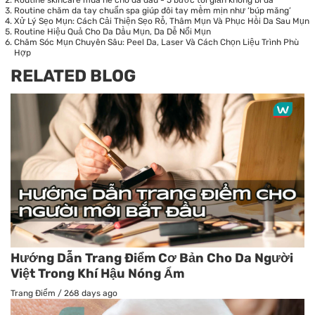
Routine skincare mùa hè cho da dầu - 5 bước tối giản không bí da
Routine chăm da tay chuẩn spa giúp đôi tay mềm mịn như ‘búp măng’
Xử Lý Sẹo Mụn: Cách Cải Thiện Sẹo Rỗ, Thâm Mụn Và Phục Hồi Da Sau Mụn
Routine Hiệu Quả Cho Da Dầu Mụn, Da Dễ Nổi Mụn
Chăm Sóc Mụn Chuyên Sâu: Peel Da, Laser Và Cách Chọn Liệu Trình Phù
Hợp
RELATED BLOG
Hướng Dẫn Trang Điểm Cơ Bản Cho Da Người
Việt Trong Khí Hậu Nóng Ẩm
Trang Điểm
/
268 days ago