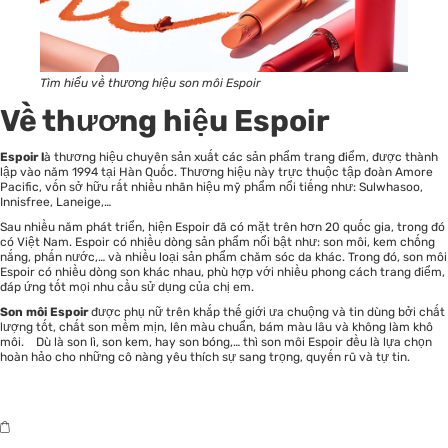
Tìm hiểu về thương hiệu son môi Espoir
Về thương hiệu Espoir
Espoir l
à thương hiệu chuyên sản xuất các sản phẩm trang điểm, được thành
lập vào năm 1994 tại Hàn Quốc. Thương hiệu này trực thuộc tập đoàn Amore
Pacific, vốn sở hữu rất nhiều nhãn hiệu mỹ phẩm nổi tiếng như: Sulwhasoo,
Innisfree, Laneige,…
Sau nhiều năm phát triển, hiện Espoir đã có mặt trên hơn 20 quốc gia, trong đó
có Việt Nam. Espoir có nhiều dòng sản phẩm nổi bật như: son môi, kem chống
nắng, phấn nước,… và nhiều loại
sản phẩm chăm sóc da
khác. Trong đó, son môi
Espoir có nhiều dòng son khác nhau, phù hợp với nhiều phong cách trang điểm,
đáp ứng tốt mọi nhu cầu sử dụng của chị em.
Son môi Espoir
được phụ nữ trên khắp thế giới ưa chuộng và tin dùng bởi chất
lượng tốt, chất son mềm mịn, lên màu chuẩn, bám màu lâu và không làm khô
môi. Dù là son lì, son kem, hay son bóng,… thì son môi Espoir đều là lựa chọn
hoàn hảo cho những cô nàng yêu thích sự sang trọng, quyến rũ và tự tin.