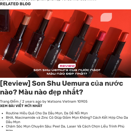
RELATED BLOG
[Review] Son Shu Uemura của nước
nào? Màu nào đẹp nhất?
Trang Điểm
/
2 years ago
by Watsons Vietnam
10905
XEM BÀI VIẾT MỚI NHẤT
Routine Hiệu Quả Cho Da Dầu Mụn, Da Dễ Nổi Mụn
BHA, Niacinamide và Zinc Có Giúp Giảm Mụn Không? Cách Kết Hợp Cho Da
Dầu Mụn
Chăm Sóc Mụn Chuyên Sâu: Peel Da, Laser Và Cách Chọn Liệu Trình Phù
Hợp