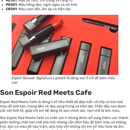
RD101
: Màu đỏ tươi, trẻ trung và rạng rỡ.
PK001
: Màu hồng đào, ngọt ngào và nữ tính.
CR301
: Màu cam đất, ấm áp và hiện đại.
Espoir Nowear Signature Lipstick là dòng son lì với độ bám màu
cao
Son Espoir Red Meets Cafe
Espoir Red Meets Cafe là dòng lì sở hữu thiết kế đẹp mắt với lớp vỏ kim loại
màu đỏ ánh kim, mang đến vẻ đẹp sang trọng và hiện đại. Phần đầu son được
cắt vát tinh tế, giúp chị em dễ dàng tô son chính xác, hạn chế bị lem màu.
Son Espoir Red Meets Cafe có chất son lì nhưng được bổ sung thêm các thành
phần dưỡng chất hạn chế khô môi nhưng vẫn đảm bảo độ bám màu và không
trôi. Son có màu đỏ nâu trầm, phù hợp với những chị em sở hữu tone da ấm.