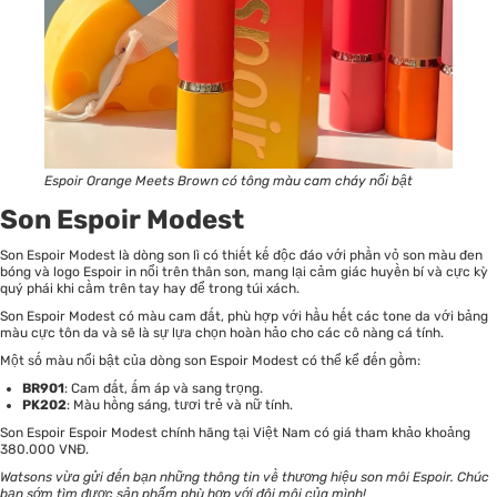
Espoir Orange Meets Brown có tông màu cam cháy nổi bật
Son Espoir Modest
Son Espoir Modest là dòng son lì có thiết kế độc đáo với phần vỏ son màu đen
bóng và logo Espoir in nổi trên thân son, mang lại cảm giác huyền bí và cực kỳ
quý phái khi cầm trên tay hay để trong túi xách.
Son Espoir Modest có màu cam đất, phù hợp với hầu hết các tone da với bảng
màu cực tôn da và sẽ là sự lựa chọn hoàn hảo cho các cô nàng cá tính.
Một số màu nổi bật của dòng son Espoir Modest có thể kể đến gồm:
BR901
: Cam đất, ấm áp và sang trọng.
PK202
: Màu hồng sáng, tươi trẻ và nữ tính.
Son Espoir Espoir Modest chính hãng tại Việt Nam có giá tham khảo khoảng
380.000 VNĐ.
Watsons vừa gửi đến bạn những thông tin về thương hiệu son môi Espoir. Chúc
bạn sớm tìm được sản phẩm phù hợp với đôi môi của mình!