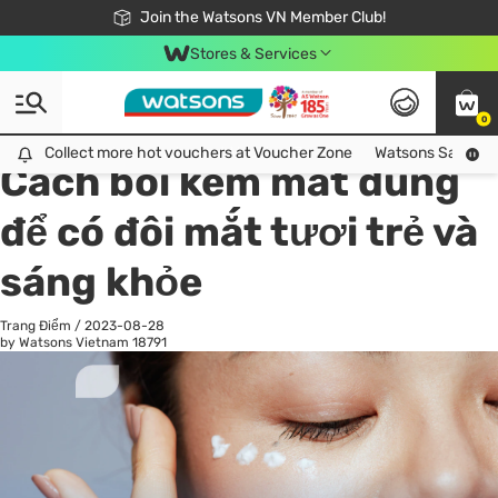
Free Shipping For Order From 249,000Đ
24h Fast delivery in Hồ Chí Minh City
Join the Watsons VN Member Club!
Stores & Services
0
All
Chăm Sóc Cá Nhân
Ch
Collect more hot vouchers at Voucher Zone
Collect more hot vouchers at Voucher Zone
Watsons Safety Al
Cách bôi kem mắt đúng
để có đôi mắt tươi trẻ và
sáng khỏe
Trang Điểm
/
2023-08-28
by Watsons Vietnam
18791