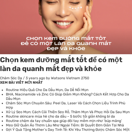
Chọn kem dưỡng mắt tốt để có một
làn da quanh mắt đẹp và khỏe
Chăm Sóc Da
/
3 years ago
by Watsons Vietnam
2750
XEM BÀI VIẾT MỚI NHẤT
Routine Hiệu Quả Cho Da Dầu Mụn, Da Dễ Nổi Mụn
BHA, Niacinamide và Zinc Có Giúp Giảm Mụn Không? Cách Kết Hợp Cho Da
Dầu Mụn
Chăm Sóc Mụn Chuyên Sâu: Peel Da, Laser Và Cách Chọn Liệu Trình Phù
Hợp
Xử Lý Sẹo Mụn: Cách Cải Thiện Sẹo Rỗ, Thâm Mụn Và Phục Hồi Da Sau Mụn
Routine skincare mùa hè cho da dầu – 5 bước tối giản không bí da
Routine chăm da tay chuẩn spa giúp đôi tay mềm mịn như ‘búp măng’
Mẹo Giữ Quần Áo Thơm Lâu Như Ngoài Tiệm: Bí Quyết Đơn Giản Tại Nhà
Gợi Ý Quà Tặng Mother’s Day Tinh Tế: Khi Yêu Thương Được Chăm Sóc Một