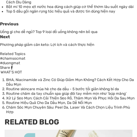
Cách Dịu Dàng
Bật mí 10 mẹo xịt nước hoa đúng cách giúp cơ thể thơm lâu suốt ngày dài
Top 5 dầu gội ngăn rụng tóc hiệu quả và được tin dùng hiện nay
Previous
Uống gì cho dễ ngủ? Top 9 loại đồ uống không nên bỏ qua
Next
Phương pháp giảm cân keto: Lợi ích và cách thực hiện
Related Topics
#chamsocmat
#duongmat
Share
WHAT’S HOT
BHA, Niacinamide và Zinc Có Giúp Giảm Mụn Không? Cách Kết Hợp Cho Da
Dầu Mụn
Routine skincare mùa hè cho da dầu - 5 bước tối giản không bí da
Routine chăm da tay chuẩn spa giúp đôi tay mềm mịn như ‘búp măng’
Xử Lý Sẹo Mụn: Cách Cải Thiện Sẹo Rỗ, Thâm Mụn Và Phục Hồi Da Sau Mụn
Routine Hiệu Quả Cho Da Dầu Mụn, Da Dễ Nổi Mụn
Chăm Sóc Mụn Chuyên Sâu: Peel Da, Laser Và Cách Chọn Liệu Trình Phù
Hợp
RELATED BLOG