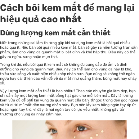
Cách bôi kem mắt để mang lại
hiệu quả cao nhất
Dùng lượng kem mắt cần thiết
Một trong những sai lầm thường gặp khi sử dụng kem mắt là bôi quá nhiều
hoặc quá ít. Nếu bạn bôi quá nhiều kem mắt, bạn sẽ gây ra hiện tượng tràn sản
phẩm, làm cho vùng da quanh mắt bị bết dính và khó hấp thụ. Điều này có thể
gây ra ngứa, sưng hoặc mụn thịt.
Trong khi đó, nếu bôi quá ít kem mắt sẽ không đủ cung cấp độ ẩm và dinh
dưỡng cho vùng da quanh mắt. Điều này có thể làm cho vùng da này bị khô,
thiếu sức sống và xuất hiện nhiều nếp nhăn hơn. Bạn cũng sẽ không thể ngăn
ngừa hay cải thiện các vấn đề về da mắt như quầng thâm, bọng mắt hay chảy
xệ.
Vậy lượng kem mắt cần thiết là bao nhiêu? Theo các chuyên gia làm đẹp, bạn
chỉ cần lấy một lượng kem mắt bằng hạt gạo cho mỗi bên mắt. Đây là lượng
kem vừa đủ để phủ kín vùng da quanh mắt của bạn, từ góc trong đến góc ngoài
và từ dưới mí mắt đến xương chân mày. Bạn nên lấy kem bằng ngón tay áp út
hoặc ngón tay trỏ, vì đây là hai ngón tay có lực yếu nhất, không gây tổn
thương cho vùng da nhạy cảm này.