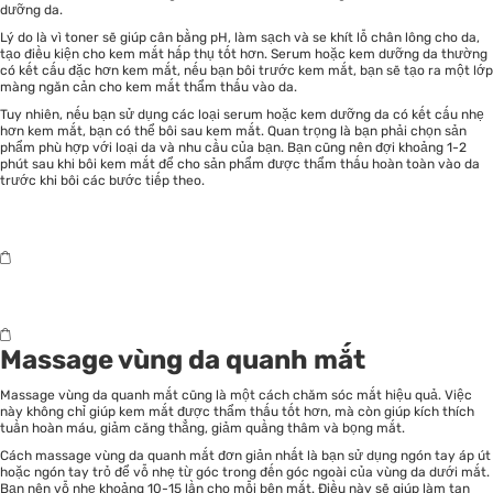
dưỡng da.
Lý do là vì toner sẽ giúp cân bằng pH, làm sạch và se khít lỗ chân lông cho da,
tạo điều kiện cho kem mắt hấp thụ tốt hơn. Serum hoặc kem dưỡng da thường
có kết cấu đặc hơn kem mắt, nếu bạn bôi trước kem mắt, bạn sẽ tạo ra một lớp
màng ngăn cản cho kem mắt thẩm thấu vào da.
Tuy nhiên, nếu bạn sử dụng các loại serum hoặc kem dưỡng da có kết cấu nhẹ
hơn kem mắt, bạn có thể bôi sau kem mắt. Quan trọng là bạn phải chọn sản
phẩm phù hợp với loại da và nhu cầu của bạn. Bạn cũng nên đợi khoảng 1-2
phút sau khi bôi kem mắt để cho sản phẩm được thẩm thấu hoàn toàn vào da
trước khi bôi các bước tiếp theo.
Massage vùng da quanh mắt
Massage vùng da quanh mắt cũng là một cách
chăm sóc mắt
hiệu quả. Việc
này không chỉ giúp kem mắt được thẩm thấu tốt hơn, mà còn giúp kích thích
tuần hoàn máu, giảm căng thẳng, giảm quầng thâm và bọng mắt.
Cách massage vùng da quanh mắt đơn giản nhất là bạn sử dụng ngón tay áp út
hoặc ngón tay trỏ để vỗ nhẹ từ góc trong đến góc ngoài của vùng da dưới mắt.
Bạn nên vỗ nhẹ khoảng 10-15 lần cho mỗi bên mắt. Điều này sẽ giúp làm tan