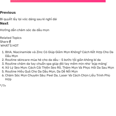
Previous
Bí quyết lấy lại vóc dáng sau kì nghỉ dài
Next
Hướng dẫn chăm sóc da dầu mụn
Related Topics
Share
WHAT’S HOT
BHA, Niacinamide và Zinc Có Giúp Giảm Mụn Không? Cách Kết Hợp Cho Da
Dầu Mụn
Routine skincare mùa hè cho da dầu - 5 bước tối giản không bí da
Routine chăm da tay chuẩn spa giúp đôi tay mềm mịn như ‘búp măng’
Xử Lý Sẹo Mụn: Cách Cải Thiện Sẹo Rỗ, Thâm Mụn Và Phục Hồi Da Sau Mụn
Routine Hiệu Quả Cho Da Dầu Mụn, Da Dễ Nổi Mụn
Chăm Sóc Mụn Chuyên Sâu: Peel Da, Laser Và Cách Chọn Liệu Trình Phù
Hợp
*/?>