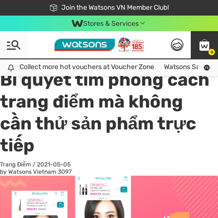
Free Shipping For Order From 249,000Đ
24h Fast delivery in Hồ Chí Minh City
Join the Watsons VN Member Club!
Stores & Services
0
All
Chăm Sóc Cá Nhân
Ch
Collect more hot vouchers at Voucher Zone
Collect more hot vouchers at Voucher Zone
Watsons Safety Al
Bí quyết tìm phong cách
trang điểm mà không
cần thử sản phẩm trực
tiếp
Trang Điểm
/
2021-05-05
by Watsons Vietnam
3097