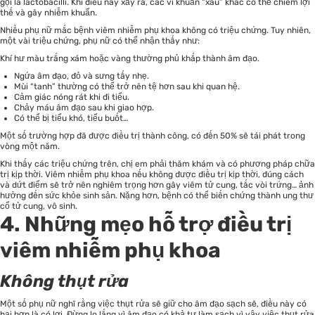
gọi là lactobacilli. Khi điều này xảy ra, các vi khuẩn “xấu” khác có thể chiếm lợi
thế và gây nhiễm khuẩn.
Nhiều phụ nữ mắc bệnh viêm nhiễm phụ khoa không có triệu chứng. Tuy nhiên,
một vài triệu chứng, phụ nữ có thể nhận thấy như:
Khí hư màu trắng xám hoặc vàng thường phủ khắp thành âm đạo.
Ngứa âm đạo, đỏ và sưng tấy nhẹ.
Mùi “tanh” thường có thể trở nên tệ hơn sau khi quan hệ.
Cảm giác nóng rát khi đi tiểu.
Chảy máu âm đạo sau khi giao hợp.
Có thể bị tiểu khó, tiểu buốt…
Một số trường hợp đã được điều trị thành công, có đến 50% sẽ tái phát trong
vòng một năm.
Khi thấy các triệu chứng trên, chị em phải thăm khám và có phương pháp chữa
trị kịp thời. Viêm nhiễm phụ khoa nếu không được điều trị kịp thời, đúng cách
và dứt điểm sẽ trở nên nghiêm trọng hơn gây viêm tử cung, tắc vòi trứng… ảnh
hưởng đến sức khỏe sinh sản. Nặng hơn, bệnh có thể biến chứng thành ung thư
cổ tử cung, vô sinh.
4. Những mẹo hỗ trợ điều trị
viêm nhiễm phụ khoa
Không thụt rửa
Một số phụ nữ nghĩ rằng việc thụt rửa sẽ giữ cho âm đạo sạch sẽ, điều này có
hại hơn là có lợi. Đừng lo lắng vì âm đạo có khả tự làm sạch vì vậy việc thụt rửa