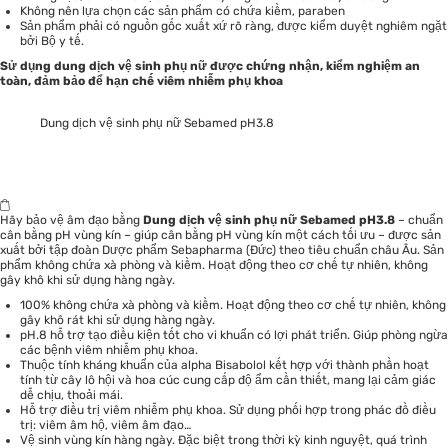
Không nên lựa chọn các sản phẩm có chứa kiềm, paraben
Sản phẩm phải có nguồn gốc xuất xứ rõ ràng, được kiểm duyệt nghiêm ngặt
bởi Bộ y tế.
Sử dụng dung dịch vệ sinh phụ nữ được chứng nhận, kiểm nghiệm an
toàn, đảm bảo để hạn chế viêm nhiễm phụ khoa
Dung dịch vệ sinh phụ nữ Sebamed pH3.8
Hãy bảo vệ âm đạo bằng
Dung dịch vệ sinh phụ nữ Sebamed pH3.8
– chuẩn
cân bằng pH vùng kín – giúp cân bằng pH vùng kín một cách tối ưu – được sản
xuất bởi tập đoàn Dược phẩm Sebapharma (Đức) theo tiêu chuẩn châu Âu. Sản
phẩm không chứa xà phòng và kiềm. Hoạt động theo cơ chế tự nhiên, không
gây khô khi sử dụng hàng ngày.
100% không chứa xà phòng và kiềm. Hoạt động theo cơ chế tự nhiên, không
gây khô rát khi sử dụng hàng ngày.
pH.8 hỗ trợ tạo điều kiện tốt cho vi khuẩn có lợi phát triển. Giúp phòng ngừa
các bệnh viêm nhiễm phụ khoa.
Thuộc tính kháng khuẩn của alpha Bisabolol kết hợp với thành phần hoạt
tính từ cây lô hội và hoa cúc
cung cấp độ ẩm cần thiết, mang lại cảm giác
dễ chịu, thoải mái.
Hỗ trợ điều trị viêm nhiễm phụ khoa. Sử dụng phối hợp trong phác đồ điều
trị: viêm âm hộ, viêm âm đạo…
Vệ sinh vùng kín hàng ngày. Đặc biệt trong thời kỳ kinh nguyệt, quá trình