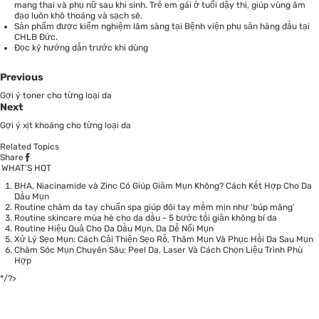
mang thai và phụ nữ sau khi sinh. Trẻ em gái ở tuổi dậy thì, giúp vùng âm
đạo luôn khô thoáng và sạch sẽ.
Sản phẩm được kiểm nghiệm lâm sàng tại Bệnh viện phụ sản hàng đầu tại
CHLB Đức.
Đọc kỹ hướng dẫn trước khi dùng
Previous
Gợi ý toner cho từng loại da
Next
Gợi ý xịt khoáng cho từng loại da
Related Topics
Share
WHAT’S HOT
BHA, Niacinamide và Zinc Có Giúp Giảm Mụn Không? Cách Kết Hợp Cho Da
Dầu Mụn
Routine chăm da tay chuẩn spa giúp đôi tay mềm mịn như ‘búp măng’
Routine skincare mùa hè cho da dầu - 5 bước tối giản không bí da
Routine Hiệu Quả Cho Da Dầu Mụn, Da Dễ Nổi Mụn
Xử Lý Sẹo Mụn: Cách Cải Thiện Sẹo Rỗ, Thâm Mụn Và Phục Hồi Da Sau Mụn
Chăm Sóc Mụn Chuyên Sâu: Peel Da, Laser Và Cách Chọn Liệu Trình Phù
Hợp
*/?>