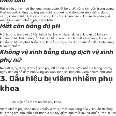
đảm bảo
Rất nhiều chị em có thói quen mặc quần lót bó chặt, vùng kín luôn trong trạng
thái ẩm ướt, không thoáng sạch kết hợp với hoạt động vệ sinh không đúng
cách, không biết cách vệ sinh vùng kín cũng khiến các vi khuẩn tấn công dễ
mắc bệnh viêm nhiễm phụ khoa hơn.
Mất cân bằng độ pH
Môi trường âm đạo có tồn tại cả hai loại vi khuẩn đó là vi khuẩn có lợi và vi
khuẩn có hại bởi chúng tồn tại cân bằng nhau. Khi bị mất cân bằng pH các vi
khuẩn có hại sẽ phát triển tăng lên tấn công vi khuẩn có lợi dẫn đến tình trạng
bị viêm nhiễm.
Không vệ sinh bằng dung dịch vệ sinh
phụ nữ
Nên sử dụng dung dịch vệ sinh phụ nữ có độ pH phù hợp, nhất là trong những
ngày đèn đỏ để đảm bảo vùng kín luôn sạch sẽ, hạn chế viêm nhiễm phụ khoa.
3. Dấu hiệu bị viêm nhiễm phụ
khoa
Dấu hiệu của viêm nhiễm phụ khoa
Viêm nhiễm phụ khoa do vi khuẩn là do sự mất cân bằng của vi khuẩn thường
trú trong âm đạo, đặc biệt nhất là sự suy giảm của một loại vi khuẩn “tốt” được