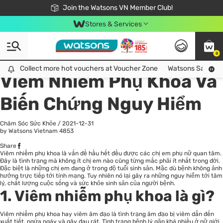
Free Shipping For Order From 249,000Đ
24h Fast delivery in Hồ Chí Minh City
Join the Watsons VN Member Club!
Stores & Services
0
All
Chăm Sóc Cá Nhân
Ch
Collect more hot vouchers at Voucher Zone
Collect more hot vouchers at Voucher Zone
Watsons Safety Al
Viêm Nhiễm Phụ Khoa Và
Biến Chứng Nguy Hiểm
Chăm Sóc Sức Khỏe
/
2021-12-31
by Watsons Vietnam
4853
Share
Viêm nhiễm phụ khoa là vấn đề hầu hết đều được các chị em phụ nữ quan tâm.
Đây là tình trạng mà không ít chị em nào cũng từng mắc phải ít nhất trong đời.
Đặc biệt là những chị em đang ở trong độ tuổi sinh sản. Mặc dù bệnh không ảnh
hưởng trực tiếp tới tính mạng. Tuy nhiên nó lại gây ra những nguy hiểm tới tâm
lý, chất lượng cuộc sống và sức khỏe sinh sản của người bệnh.
1. Viêm nhiễm phụ khoa là gì?
Viêm nhiễm phụ khoa hay viêm âm đạo là tình trạng âm đạo bị viêm dẫn đến
xuất tiết, ngứa ngáy và gây đau rát. Tình trạng bệnh lý gặp khá nhiều ở nữ giới