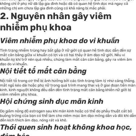
không chỉ ở phụ nữ đã lập gia đình hoặc đã có quan hệ tình dục mà ngay cả
những chị em chưa lập gia đình cũng có khả năng bị mắc phải.
2. Nguyên nhân gây viêm
nhiễm phụ khoa
Viêm nhiễm phụ khoa do vi khuẩn
Tình trạng nhiễm trùng hay bắt gặp ở nữ giới có quan hệ tình dục dẫn đến sự
mất cân bằng giữa vi khuẩn có lợi và có hại thấy ở âm đạo nữ giới. Nếu vi
khuẩn kỵ khí trở nên quá nhiều, chúng làm mất cân cân bằng, gây ra viêm âm
đạo do vi khuẩn.
Nội tiết tố mất cân bằng
Nội tiết tố trong cơ thể bị ảnh hưởng bởi các tình trạng tâm lý như căng thẳng,
mất ngủ kéo dài hoặc phụ nữ trong quá trình mang thai và ở giai đoạn tiền mãn
kinh, kinh nguyệt không đều dẫn đến tình trạng mất cân bằng khiến nữ giới bị
viêm nhiễm phụ khoa.
Hội chứng sinh dục mãn kinh
Do giảm nồng độ estrogen sau khi mãn kinh hoặc có thể do phẫu thuật cắt bỏ
buồng trứng của bạn có thể làm cho niêm mạc âm đạo mỏng dần và đôi khi dẫn
đến kích thích âm đạo, nóng rát và khô.
Thói quen sinh hoạt không khoa học,