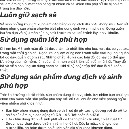
sẽ làm âm đạo bị mất cân bằng tự nhiên và sẽ khiến cho phụ nữ dễ bị nhiễm
trùng âm đạo hơn.
Luôn giữ sạch sẽ
Vệ sinh những khu vực xung âm đạo bằng dung dịch dịu nhẹ, không mùi. Nên sử
dụng những sản phẩm chuyên biệt như dung dịch vệ sinh phụ nữ. Đừng quên
lau âm đạo và hậu môn của bạn từ trước ra sau để tránh lây lan vi khuẩn.
Sử dụng quần lót phù hợp
Chị em lưu ý tránh mặc đồ lót được làm từ chất liệu như lụa, ren, da, polyester…
trong một thời gian dài. Ngoài ra, chị em cũng nên tránh mặc các loại như quần
lót có dây, quần lót ôm sát… Những chất liệu và các loại đồ lót này có thể gây
kích ứng các mô mềm, làm các nấm men phát triển, dẫn đến mùi hôi. Thay đồ
lót và vệ sinh vùng kín đúng cách sau khi đi bộ hoặc tập thể dục là điều cần
thiết.
Sử dụng sản phẩm dung dịch vệ sinh
phù hợp
Trên thị trường có rất nhiều sản phẩm dung dịch vệ sinh, tuy nhiên bạn phải lựa
chọn cho mình một sản phẩm phù hợp với đủ tiêu chuẩn cho việc phòng ngừa
viêm nhiễm phụ khoa như:
Bạn hãy chọn những dung dịch vệ sinh có độ pH tương đương với độ pH tự
nhiên của âm đạo dao động từ 3.8 – 4.5. Tốt nhất là pH3.8
Lựa chọn dung dịch vệ sinh phụ nữ có thành phần dịu nhẹ, chiết xuất từ
Dược hoặc thảo dược thiên nhiên như lô hội, Cúc la mã…, không chứa
hương liệu, an toàn được nhiều chuyên gia sản khoa khuyên dùng.