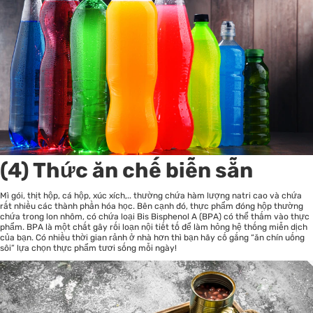
(4) Thức ăn chế biễn sẵn
Mì gói, thịt hộp, cá hộp, xúc xích,.. thường chứa hàm lượng natri cao và chứa
rất nhiều các thành phần hóa học. Bên cạnh đó, thực phẩm đóng hộp thường
chứa trong lon nhôm, có chứa loại Bis Bisphenol A (BPA) có thể thấm vào thực
phẩm. BPA là một chất gây rối loạn nội tiết tố để làm hỏng hệ thống miễn dịch
của bạn. Có nhiều thời gian rảnh ở nhà hơn thì bạn hãy cố gắng “ăn chín uống
sôi” lựa chọn thực phẩm tươi sống mỗi ngày!