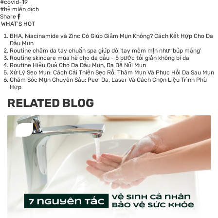
#covid-19
#hệ miễn dịch
Share
WHAT’S HOT
BHA, Niacinamide và Zinc Có Giúp Giảm Mụn Không? Cách Kết Hợp Cho Da
Dầu Mụn
Routine chăm da tay chuẩn spa giúp đôi tay mềm mịn như ‘búp măng’
Routine skincare mùa hè cho da dầu - 5 bước tối giản không bí da
Routine Hiệu Quả Cho Da Dầu Mụn, Da Dễ Nổi Mụn
Xử Lý Sẹo Mụn: Cách Cải Thiện Sẹo Rỗ, Thâm Mụn Và Phục Hồi Da Sau Mụn
Chăm Sóc Mụn Chuyên Sâu: Peel Da, Laser Và Cách Chọn Liệu Trình Phù
Hợp
RELATED BLOG