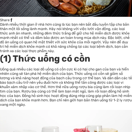
Share
Dành nhiều thời gian ở nhà hơn cũng là lúc bạn nên bắt đầu luyện tập cho bản
thân một lối sống lành mạnh. Hãy nói không với việc lười vận động, các loại
thức anh ăn nhanh, những đêm thức trắng để giữ cho hệ miễn dịch được khỏe
mạnh nhất có thể và đảm bảo được an toàn trong mùa dịch này. Đặc biệt, chế
độ ăn uống có quan hệ mật thiết với sức khỏe của mỗi người. Vậy nên để duy
trì hệ miễn dịch khỏe mạnh có khả năng chống lại các loại bệnh dịch, bạn cần
tránh xa các loại thực phẩm này.
(1) Thức uống có cồn
Uống quá nhiều các loại đồ uống có cồn cực kì có hại cho gan của bạn và hiển
nhiên cũng sẽ tàn phá hệ miễn dịch của bạn. Thức uống có cồn sẽ giảm số
lượng và khả năng hoạt động của bạch cầu trong cơ thể bạn. Và dần dần các tế
bào bạch cầu trở nên yếu đuối hơn và không thể tấn công được các loại vi
khuẩn xâm nhập vào cơ thể. Hơn thế nữa uống rượu bia cũng làm rối loạn nhịp
tim của bạn. Rượu bia cũng có thể làm bạn mất ngủ, làm rối loạn đồng hồ sinh
học của bạn. Đồng hồ sinh học hoạt động đúng nhịp cũng góp phần làm hệ miễn
dịch của bạn khỏe mạnh hơn. Bạn chỉ nên giới hạn bản thân uống từ 1-2 ly rượu
vang một ngày.