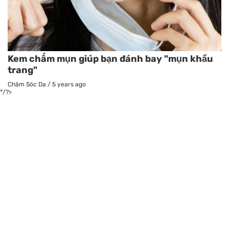
Kem chấm mụn giúp bạn đánh bay "mụn khẩu
trang"
Chăm Sóc Da
/
5 years ago
*/?>