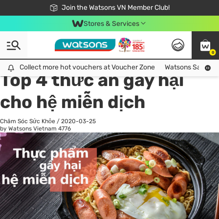
Free Shipping For Order From 249,000Đ
24h Fast delivery in Hồ Chí Minh City
Join the Watsons VN Member Club!
Stores & Services
0
All
Chăm Sóc Cá Nhân
Ch
Collect more hot vouchers at Voucher Zone
Collect more hot vouchers at Voucher Zone
Watsons Safety Al
Top 4 thức ăn gây hại
cho hệ miễn dịch
Chăm Sóc Sức Khỏe
/
2020-03-25
by Watsons Vietnam
4776