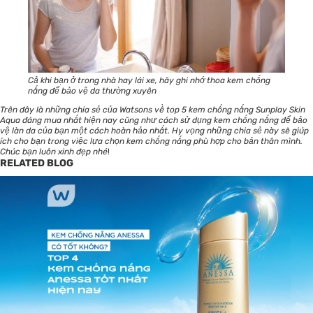
Cả khi bạn ở trong nhà hay lái xe, hãy ghi nhớ thoa kem chống
nắng để bảo vệ da thường xuyên
Trên đây là những chia sẻ của
Watsons
về top 5 kem chống nắng Sunplay Skin
Aqua đáng mua nhất hiện nay cũng như cách sử dụng kem chống nắng để bảo
vệ làn da của bạn một cách hoàn hảo nhất. Hy vọng những chia sẻ này sẽ giúp
ích cho bạn trong việc lựa chọn kem chống nắng phù hợp cho bản thân mình.
Chúc bạn luôn xinh đẹp nhé
!
RELATED BLOG