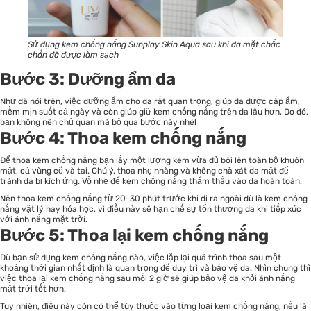
Sử dụng kem chống nắng Sunplay Skin Aqua sau khi da mặt chắc
chắn đã được làm sạch
Bước 3: Dưỡng ẩm da
Như đã nói trên, việc dưỡng ẩm cho da rất quan trọng, giúp da được cấp ẩm,
mềm mịn suốt cả ngày và còn giúp giữ kem chống nắng trên da lâu hơn. Do đó,
bạn không nên chủ quan mà bỏ qua bước này nhé!
Bước 4: Thoa kem chống nắng
Để thoa kem chống nắng bạn lấy một lượng kem vừa đủ bôi lên toàn bộ khuôn
mặt, cả vùng cổ và tai. Chú ý, thoa nhẹ nhàng và không chà xát da mặt để
tránh da bị kích ứng. Vỗ nhẹ để kem chống nắng thẩm thấu vào da hoàn toàn.
Nên thoa kem chống nắng từ 20-30 phút trước khi đi ra ngoài dù là kem chống
nắng vật lý hay hóa học, vì điều này sẽ hạn chế sự tổn thương da khi tiếp xúc
với ánh nắng mặt trời.
Bước 5: Thoa lại kem chống nắng
Dù bạn sử dụng kem chống nắng nào, việc lặp lại quá trình thoa sau một
khoảng thời gian nhất định là quan trọng để duy trì và bảo vệ da. Nhìn chung thì
việc thoa lại kem chống nắng sau mỗi 2 giờ sẽ giúp bảo vệ da khỏi ánh nắng
mặt trời tốt hơn.
Tuy nhiên, điều này còn có thể tùy thuộc vào từng loại kem chống nắng, nếu là