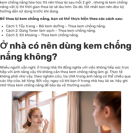
kem chống nắng hóa học thì nên thoa lại sau mỗi 2 giờ , nhưng là kem chống
nắng vật lý thì thời gian thoa lại sẽ lâu hơn. Do đó, tốt nhất bạn nên đọc kỹ
hướng dẫn sử dụng trước khi dùng.
Để thoa lại kem chống nắng, bạn có thể thực hiện theo các cách sau:
Cách 1: Tẩy trang – Bôi kem dưỡng – Thoa kem chống nắng.
Cách 2: Dùng Toner làm sạch – Thoa kem chống nắng.
Cách 3: Xịt khoáng – Thoa kem chống nắng.
Ở nhà có nên dùng kem chống
nắng không?
Nhiều người vẫn nghĩ, ở trong nhà thì đồng nghĩa với việc không tiếp xúc trực
tiếp với ánh nắng vậy thì không cần thoa kem chống nắng làm gì. Thực tế
không phải như vậy, theo nghiên cứu, tia UVA trong ánh nắng có thể chiếu qua
các lớp cửa, bê tông. Bởi vậy, ngay cả khi bạn ở trong nhà hay lái xe, hãy ghi
nhớ thoa kem chống nắng để bảo da vệ thường xuyên.