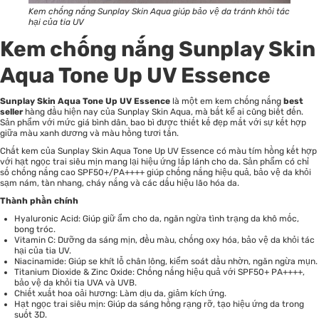
Kem chống nắng Sunplay Skin Aqua giúp bảo vệ da tránh khỏi tác
hại của tia UV
Kem chống nắng Sunplay Skin
Aqua Tone Up UV Essence
Sunplay Skin Aqua Tone Up UV Essence
là một em kem chống nắng
best
seller
hàng đầu hiện nay của Sunplay Skin Aqua, mà bất kể ai cũng biết đến.
Sản phẩm với mức giá bình dân, bao bì được thiết kế đẹp mắt với sự kết hợp
giữa màu xanh dương và màu hồng tươi tắn.
Chất kem của Sunplay Skin Aqua Tone Up UV Essence có màu tím hồng kết hợp
với hạt ngọc trai siêu mịn mang lại hiệu ứng lấp lánh cho da. Sản phẩm có chỉ
số chống nắng cao SPF50+/PA++++ giúp chống nắng hiệu quả, bảo vệ da khỏi
sạm nám, tàn nhang, cháy nắng và các dấu hiệu lão hóa da.
Thành phần chính
Hyaluronic Acid: Giúp giữ ẩm cho da, ngăn ngừa tình trạng da khô mốc,
bong tróc.
Vitamin C: Dưỡng da sáng mịn, đều màu, chống oxy hóa, bảo vệ da khỏi tác
hại của tia UV.
Niacinamide: Giúp se khít lỗ chân lông, kiểm soát dầu nhờn, ngăn ngừa mụn.
Titanium Dioxide & Zinc Oxide: Chống nắng hiệu quả với SPF50+ PA++++,
bảo vệ da khỏi tia UVA và UVB.
Chiết xuất hoa oải hương: Làm dịu da, giảm kích ứng.
Hạt ngọc trai siêu mịn: Giúp da sáng hồng rạng rỡ, tạo hiệu ứng da trong
suốt 3D.