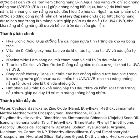
được biết đến với cái tên kem chống nắng Skin Aqua nắp vàng với chỉ số chống
nắng cao (SPF50+/PA++++) giúp chống nắng hiệu quả, bảo vệ da khỏi sạm
nám, tàn nhang, cháy nắng và các dấu hiệu lão hóa da. Ngoài ra, sản phẩm còn
được áp dụng công nghệ hiện đại
Watery Capsule
chứa các hạt chống nắng
được bao bọc trong lớp màng nước giúp phản xạ đa chiều tia UVA/UVB, cho
khả năng chống nắng tối ưu và bền bỉ trên da nhiều giờ liền.
Thành phần chính
Hyaluronic Acid: Giúp dưỡng ẩm da, ngăn ngừa tình trạng da khô và bong
tróc.
Vitamin C: Chống oxy hóa, bảo vệ da khỏi tác hại của tia UV và các gốc tự
do.
Niacinamide: Làm sáng da, mờ thâm nám và cải thiện đều màu da.
Titanium Dioxide và Zinc Oxide: Chống nắng hiệu quả, bảo vệ da khỏi tia UVA
và UVB.
Công nghệ Watery Capsule: chứa các hạt chống nắng được bao bọc trong
lớp màng nước giúp phản xạ đa chiều tia UVA/UVB, cho khả năng chống
nắng tối ưu và bền bỉ trên da nhiều giờ.
Hạt phấn siêu mịn: Có khả năng hấp thụ dầu thừa và kiểm soát tình trạng
dầu nhờn, giúp da duy trì vẻ mịn màng không bóng nhờn.
Thành phần đầy đủ
Water, Cyclopentasiloxane, Zinc Oxide (Nano), Ethylhexyl Methoxycinnamate,
Methyl Methacrylate Crosspolymer, Dimethicone, PEG-9
Polydimethylsiloxyethyl Dimethicone, Simmondsia Chinensis (Jojoba) Seed Oil,
Isononyl Isononanoate, Talc, Triethylhexyl Trimellitate, Phenyl Trimethicone,
Ascorbyl Glucoside, Tocopheryl Acetate, Sodium Hyaluronate, Arginine,
Niacinamide, Ceramide NP, Trimethylsiloxysilicate, Glycol Dimethacrylate
Crosspolymer, Hydrated Silica, Butylene Glycol, Diethylamino Hydroxybenzoyl