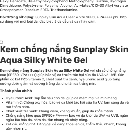
Hexyl Benzoate, Bis-Ethylhexyloxyphenol Methoxyphenyl Triazine, Hydrogen
Dimethicone, Polystyrene, Polyvinyl Alcohol, Acrylates/C10-30 Alkyl Acrylate
Crosspolymer, Disodium EDTA, Triethanolamine.
Đối tượng sử dụng:
Sunplay Skin Aqua Clear White SPF50+ PA++++ phù hợp
sử dụng với mọi loại da, đặc biệt là da dầu và da nhạy cảm.
Kem chống nắng Sunplay Skin
Aqua Silky White Gel
Kem chống nắng Sunplay Skin Aqua Silky White Gel
với chỉ số chống nắng
cao (SPF50+/PA++++) giúp bảo vệ da trước tác hại của tia UVA và UVB. Sản
phẩm có kết hợp vitamin C, chiết xuất trà xanh, hyaluronic acid giúp tăng
cường dưỡng ẩm và dưỡng trắng da, cho làn da trắng mịn.
Thành phần chính
Hyaluronic Acid: Cấp ẩm sâu cho da, giúp da mềm mại và mịn màng.
Vitamin C: Chống oxy hóa, bảo vệ da khỏi tác hại của tia UV, làm sáng da và
mờ thâm nám.
Chiết xuất trà xanh: Kháng viêm, kháng khuẩn, giúp da khỏe mạnh.
Chống nắng hiệu quả: SPF50+ PA++++ bảo vệ da khỏi tia UVA và UVB, ngăn
ngừa lão hóa da, nám da, tàn nhang và cháy nắng.
Kết cấu mỏng nhẹ: Dạng gel dễ dàng thoa lên da, thẩm thấu nhanh, không
gây nhờn rít.