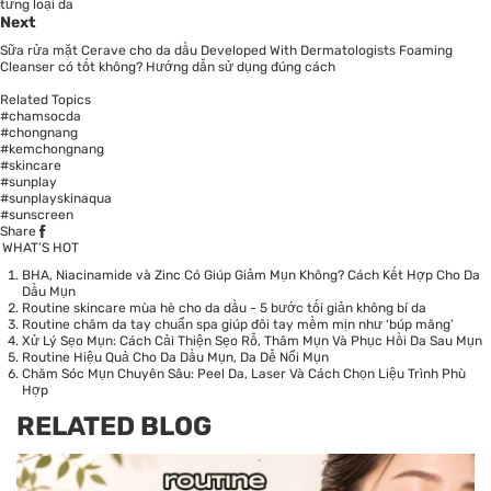
từng loại da
Next
Sữa rửa mặt Cerave cho da dầu Developed With Dermatologists Foaming
Cleanser có tốt không? Hướng dẫn sử dụng đúng cách
Related Topics
#chamsocda
#chongnang
#kemchongnang
#skincare
#sunplay
#sunplayskinaqua
#sunscreen
Share
WHAT’S HOT
BHA, Niacinamide và Zinc Có Giúp Giảm Mụn Không? Cách Kết Hợp Cho Da
Dầu Mụn
Routine skincare mùa hè cho da dầu - 5 bước tối giản không bí da
Routine chăm da tay chuẩn spa giúp đôi tay mềm mịn như ‘búp măng’
Xử Lý Sẹo Mụn: Cách Cải Thiện Sẹo Rỗ, Thâm Mụn Và Phục Hồi Da Sau Mụn
Routine Hiệu Quả Cho Da Dầu Mụn, Da Dễ Nổi Mụn
Chăm Sóc Mụn Chuyên Sâu: Peel Da, Laser Và Cách Chọn Liệu Trình Phù
Hợp
RELATED BLOG