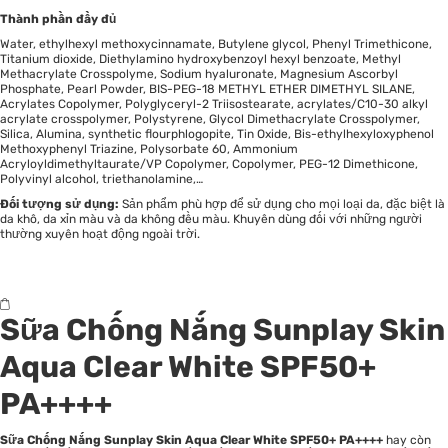
Thành phần đầy đủ
Water, ethylhexyl methoxycinnamate, Butylene glycol, Phenyl Trimethicone,
Titanium dioxide, Diethylamino hydroxybenzoyl hexyl benzoate, Methyl
Methacrylate Crosspolyme, Sodium hyaluronate, Magnesium Ascorbyl
Phosphate, Pearl Powder, BIS-PEG-18 METHYL ETHER DIMETHYL SILANE,
Acrylates Copolymer, Polyglyceryl-2 Triisostearate, acrylates/C10-30 alkyl
acrylate crosspolymer, Polystyrene, Glycol Dimethacrylate Crosspolymer,
Silica, Alumina, synthetic flourphlogopite, Tin Oxide, Bis-ethylhexyloxyphenol
Methoxyphenyl Triazine, Polysorbate 60, Ammonium
Acryloyldimethyltaurate/VP Copolymer, Copolymer, PEG-12 Dimethicone,
Polyvinyl alcohol, triethanolamine,…
Đối tượng sử dụng:
Sản phẩm phù hợp để sử dụng cho mọi loại da, đặc biệt là
da khô, da xỉn màu và da không đều màu. Khuyên dùng đối với những người
thường xuyên hoạt động ngoài trời.
Sữa Chống Nắng Sunplay Skin
Aqua Clear White SPF50+
PA++++
Sữa Chống Nắng Sunplay Skin Aqua Clear White SPF50+ PA++++
hay còn