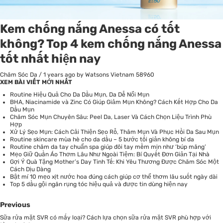
Kem chống nắng Anessa có tốt
không? Top 4 kem chống nắng Anessa
tốt nhất hiện nay
Chăm Sóc Da
/
1 years ago
by Watsons Vietnam
58960
XEM BÀI VIẾT MỚI NHẤT
Routine Hiệu Quả Cho Da Dầu Mụn, Da Dễ Nổi Mụn
BHA, Niacinamide và Zinc Có Giúp Giảm Mụn Không? Cách Kết Hợp Cho Da
Dầu Mụn
Chăm Sóc Mụn Chuyên Sâu: Peel Da, Laser Và Cách Chọn Liệu Trình Phù
Hợp
Xử Lý Sẹo Mụn: Cách Cải Thiện Sẹo Rỗ, Thâm Mụn Và Phục Hồi Da Sau Mụn
Routine skincare mùa hè cho da dầu – 5 bước tối giản không bí da
Routine chăm da tay chuẩn spa giúp đôi tay mềm mịn như ‘búp măng’
Mẹo Giữ Quần Áo Thơm Lâu Như Ngoài Tiệm: Bí Quyết Đơn Giản Tại Nhà
Gợi Ý Quà Tặng Mother’s Day Tinh Tế: Khi Yêu Thương Được Chăm Sóc Một
Cách Dịu Dàng
Bật mí 10 mẹo xịt nước hoa đúng cách giúp cơ thể thơm lâu suốt ngày dài
Top 5 dầu gội ngăn rụng tóc hiệu quả và được tin dùng hiện nay
Previous
Sữa rửa mặt SVR có mấy loại? Cách lựa chọn sữa rửa mặt SVR phù hợp với