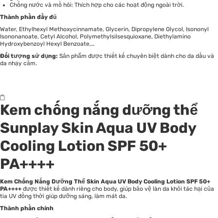
Chống nước và mồ hôi: Thích hợp cho các hoạt động ngoài trời.
Thành phần đầy đủ
Water, Ethylhexyl Methoxycinnamate, Glycerin, Dipropylene Glycol, Isononyl
Isononanoate, Cetyl Alcohol, Polymethylsilsesquioxane, Diethylamino
Hydroxybenzoyl Hexyl Benzoate,…
Đối tượng sử dụng:
Sản phẩm được thiết kế chuyên biệt dành cho
da dầu và
da nhạy cảm.
Kem chống nắng dưỡng thể
Sunplay Skin Aqua UV Body
Cooling Lotion SPF 50+
PA++++
Kem Chống Nắng Dưỡng Thể Skin Aqua UV Body Cooling Lotion SPF 50+
PA++++
được thiết kế dành riêng cho body, giúp bảo vệ làn da khỏi tác hại của
tia UV đồng thời giúp dưỡng sáng, làm mát da.
Thành phần chính