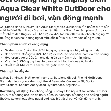
Aqua Clear White OutDoor cho
người đi bơi, vận động mạnh
Gel Chống Nắng Sunplay Skin Aqua Clear White OutDoor là sản phẩm được sản
xuất tại Việt Nam theo công nghệ tiên tiến của Nhật Bản. Sản phẩm được ra
mắt nhằm đáp ứng nhu cầu bảo vệ da khỏi tác hại của tia UV cho những người
thường xuyên hoạt động ngoài trời, đặc biệt là đi bơi và vận động mạnh.
Thành phần chính và công dụng
Oxybenzone: Chống tia UVB hiệu quả, ngăn ngừa cháy nắng, sạm da.
Octinoxate: Chống tia UVA, bảo vệ da khỏi lão hóa sớm, nám da, tàn nhang.
Hyaluronic Acid: Cấp ẩm cho da, giúp da mềm mại, mịn màng.
Vitamin C: Chống oxy hóa, bảo vệ da khỏi tác hại của gốc tự do.
Chiết xuất Nha đam: Làm dịu da, giảm kích ứng.
Thành phần đầy đủ
Water, Ethylhexyl Methoxycinnamate, Butylene Glycol, Phenyl Methicone,
Diethylamino Hydroxybenzoyl Hexyl Benzoate, Ceramide NP, Sodium
Hyaluronate, Sodium Acetylated Hyaluronate, Arginine,…
Đối tượng sử dụng:
Gel chống nắng Sunplay Skin Aqua Clear White OutDoor
phù hợp sử dụng cho làn da nhạy cảm, khuyến nghị sử dụng cho những người
thường xuyên hoạt động ngoài trời, đặc biệt là đi bơi và vận động mạnh.