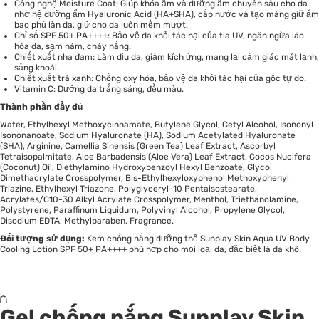
Công nghệ Moisture Coat: Giúp khóa ẩm và dưỡng ẩm chuyên sâu cho da
nhờ hệ dưỡng ẩm Hyaluronic Acid (HA+SHA), cấp nước và tạo màng giữ ẩm
bao phủ làn da, giữ cho da luôn mềm mượt.
Chỉ số SPF 50+ PA++++: Bảo vệ da khỏi tác hại của tia UV, ngăn ngừa lão
hóa da, sạm nám, cháy nắng.
Chiết xuất nha đam: Làm dịu da, giảm kích ứng, mang lại cảm giác mát lạnh,
sảng khoái.
Chiết xuất trà xanh: Chống oxy hóa, bảo vệ da khỏi tác hại của gốc tự do.
Vitamin C: Dưỡng da trắng sáng, đều màu.
Thành phần đầy đủ
Water, Ethylhexyl Methoxycinnamate, Butylene Glycol, Cetyl Alcohol, Isononyl
Isononanoate, Sodium Hyaluronate (HA), Sodium Acetylated Hyaluronate
(SHA), Arginine, Camellia Sinensis (Green Tea) Leaf Extract, Ascorbyl
Tetraisopalmitate, Aloe Barbadensis (Aloe Vera) Leaf Extract, Cocos Nucifera
(Coconut) Oil, Diethylamino Hydroxybenzoyl Hexyl Benzoate, Glycol
Dimethacrylate Crosspolymer, Bis-Ethylhexyloxyphenol Methoxyphenyl
Triazine, Ethylhexyl Triazone, Polyglyceryl-10 Pentaisostearate,
Acrylates/C10-30 Alkyl Acrylate Crosspolymer, Menthol, Triethanolamine,
Polystyrene, Paraffinum Liquidum, Polyvinyl Alcohol, Propylene Glycol,
Disodium EDTA, Methylparaben, Fragrance.
Đối tượng sử dụng:
Kem chống nắng dưỡng thể Sunplay Skin Aqua UV Body
Cooling Lotion SPF 50+ PA++++
phù hợp cho mọi loại da, đặc biệt là da khô.
Gel chống nắng Sunplay Skin