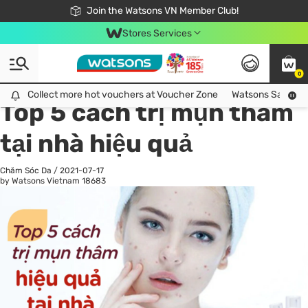
Free Shipping For Order From 249,000Đ
24h Fast delivery in Hồ Chí Minh City
Join the Watsons VN Member Club!
Stores Services
0
All
Chăm Sóc Cá Nhân
Ch
Collect more hot vouchers at Voucher Zone
Collect more hot vouchers at Voucher Zone
Watsons Safety Al
Top 5 cách trị mụn thâm
tại nhà hiệu quả
Chăm Sóc Da
/
2021-07-17
by Watsons Vietnam
18683