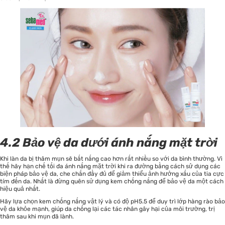
4.2 Bảo vệ da dưới ánh nắng mặt trời
Khi làn da bị thâm mụn sẽ bắt nắng cao hơn rất nhiều so với da bình thường. Vì
thế hãy hạn chế tối đa ánh nắng mặt trời khi ra đường bằng cách sử dụng các
biện pháp bảo vệ da, che chắn đầy đủ để giảm thiểu ảnh hưởng xấu của tia cực
tím đến da. Nhất là đừng quên sử dụng kem chống nắng để bảo vệ da một cách
hiệu quả nhất.
Hãy lựa chọn kem chống nắng vật lý và có độ pH5.5 để duy trì lớp hàng rào bảo
vệ da khỏe mạnh, giúp da chống lại các tác nhân gây hại của môi trường, trị
thâm sau khi mụn đã lành.