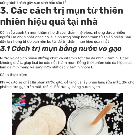
cũng kích thích gây sản sinh hắc sắc tố.
3. Các cách trị mụn từ thiên
nhiên hiệu quả tại nhà
Có nhiều cách trị mụn thâm như đi spa, thẩm mỹ viện… nhưng được nhiều
người lựa chọn nhất chắc có lẽ là phương pháp hoàn toàn từ thiên nhiên. Sau
đây là những bí kíp bạn nên bỏ túi để trị thâm mụn hiệu quả nhất
3.1 Cách trị mụ
n
bằng nước vo gạo
Nước vo gạo có nhiều dưỡng chất và vitamin tốt cho da như: vitamin B, các
khoáng chất.. giúp loại bỏ các nốt thâm mụn. Đồng thời chăm sóc da hiệu quả,
làm da mịn màng và sáng hơn nhờ các vitamin nhóm B.
Cách thực hiện:
Khi vo gạo sẽ chắt lại phần nước gạo, để lắng và lấy phần lắng rửa mặt, đợi cho
phần nước gạo trên mặt khô đi. Rồi rửa lại bằng nước sạch