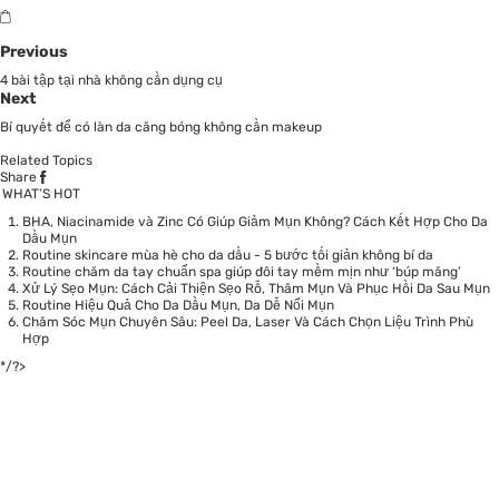
Previous
4 bài tập tại nhà không cần dụng cụ
Next
Bí quyết để có làn da căng bóng không cần makeup
Related Topics
Share
WHAT’S HOT
BHA, Niacinamide và Zinc Có Giúp Giảm Mụn Không? Cách Kết Hợp Cho Da
Dầu Mụn
Routine skincare mùa hè cho da dầu - 5 bước tối giản không bí da
Routine chăm da tay chuẩn spa giúp đôi tay mềm mịn như ‘búp măng’
Xử Lý Sẹo Mụn: Cách Cải Thiện Sẹo Rỗ, Thâm Mụn Và Phục Hồi Da Sau Mụn
Routine Hiệu Quả Cho Da Dầu Mụn, Da Dễ Nổi Mụn
Chăm Sóc Mụn Chuyên Sâu: Peel Da, Laser Và Cách Chọn Liệu Trình Phù
Hợp
*/?>