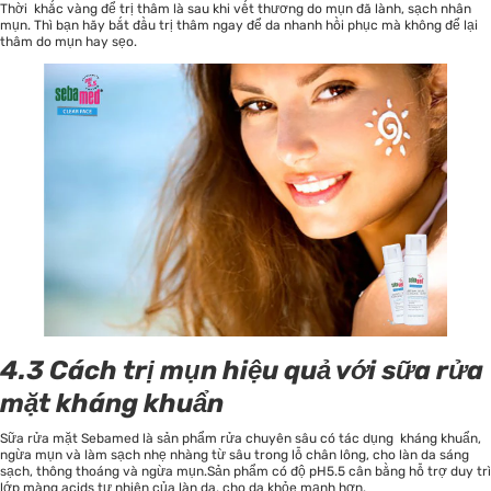
Thời khắc vàng để trị thâm là sau khi vết thương do mụn đã lành, sạch nhân
mụn. Thì bạn hãy bắt đầu trị thâm ngay để da nhanh hồi phục mà không để lại
thâm do mụn hay sẹo.
4.3 Cách trị mụn hiệu quả với sữa rửa
mặt kháng khuẩn
Sữa rửa mặt
Sebamed
là sản phẩm rửa chuyên sâu có tác dụng kháng khuẩn,
ngừa mụn và làm sạch nhẹ nhàng từ sâu trong lỗ chân lông, cho làn da sáng
sạch, thông thoáng và ngừa mụn.Sản phẩm có độ pH5.5 cân bằng hỗ trợ duy trì
lớp màng acids tự nhiên của làn da, cho da khỏe mạnh hơn.