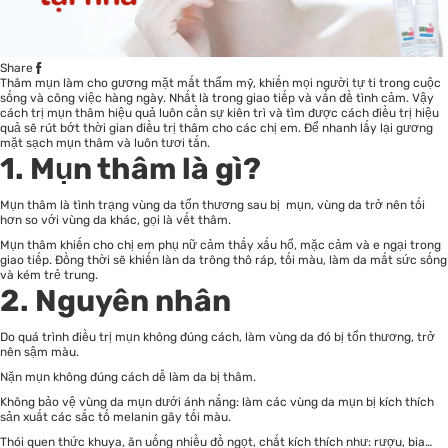
Share
Thâm mụn làm cho gương mặt mất thẩm mỹ, khiến mọi người tự ti trong cuộc
sống và công việc hàng ngày. Nhất là trong giao tiếp và vấn đề tình cảm. Vậy
cách trị mụn thâm hiệu quả luôn cần sự kiên trì và tìm được cách điều trị hiệu
quả sẽ rút bớt thời gian điều trị thâm cho các chị em. Để nhanh lấy lại gương
mặt sạch mụn thâm và luôn tươi tắn.
1. Mụn thâm là gì?
Mụn thâm là tình trạng vùng da tổn thương sau bị mụn, vùng da trở nên tối
hơn so với vùng da khác, gọi là vết thâm.
Mụn thâm khiến cho chị em phụ nữ cảm thấy xấu hổ, mặc cảm và e ngại trong
giao tiếp. Đồng thời sẽ khiến làn da trông thô ráp, tối màu, làm da mất sức sống
và kém trẻ trung.
2. Nguyên nhân
Do quá trình điều trị mụn không đúng cách, làm vùng da đó bị tổn thương, trở
nên sậm màu.
Nặn mụn không đúng cách dễ làm da bị thâm.
Không bảo vệ vùng da mụn dưới ánh nắng: làm các vùng da mụn bị kích thích
sản xuất các sắc tố melanin gây tối màu.
Thói quen thức khuya, ăn uống nhiều đồ ngọt, chất kích thích như: rượu, bia…