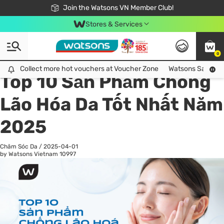
Free Shipping For Order From 249,000Đ
24h Fast delivery in Hồ Chí Minh City
Join the Watsons VN Member Club!
Stores & Services
0
All
Chăm Sóc Cá Nhân
Ch
Collect more hot vouchers at Voucher Zone
Collect more hot vouchers at Voucher Zone
Watsons Safety Al
Top 10 Sản Phẩm Chống
Lão Hóa Da Tốt Nhất Năm
2025
Chăm Sóc Da
/
2025-04-01
by Watsons Vietnam
10997