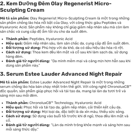
2. Kem Dưỡng Đêm Olay Regenerist Micro-
Sculpting Cream
Mô tả sản phẩm:
Olay Regenerist Micro-Sculpting Cream
là một trong những
sản phẩm chống lão hóa nổi bật của Olay, với công thức giàu Peptides và
Hyaluronic Acid. Sản phẩm này không chỉ giúp giảm nếp nhăn sâu mà còn làm
săn chắc và cung cấp độ ẩm tối ưu cho da suốt đêm.
Thành phần:
Peptides, Hyaluronic Acid
Hiệu quả:
Giảm nếp nhăn sâu, làm săn chắc da, cung cấp độ ẩm suốt đêm.
Đối tượng sử dụng:
Phù hợp với da khô, da có dấu hiệu lão hóa rõ rệt.
Cách sử dụng:
Thoa kem đều lên mặt và cổ sau khi làm sạch da, sử dụng
hàng đêm.
Đánh giá từ người dùng:
“Da mình mềm mại và căng mịn hơn hẳn sau khi
dùng sản phẩm này.”
3. Serum Estee Lauder Advanced Night Repair
Mô tả sản phẩm:
Estee Lauder Advanced Night Repair là một trong những
serum chống lão hóa bán chạy nhất trên thế giới. Với công nghệ ChronoluxCB™
độc quyền, sản phẩm giúp phục hồi và tái tạo da, mang lại làn da tươi trẻ và
sáng mịn sau mỗi đêm.
Thành phần:
ChronoluxCB™ Technology, Hyaluronic Acid
Hiệu quả:
Phục hồi và tái tạo da, giảm nếp nhăn, cải thiện kết cấu da.
Đối tượng sử dụng:
Mọi loại da, đặc biệt là da xỉn màu, thiếu sức sống.
Cách sử dụng:
Sử dụng vào buổi tối trước khi đi ngủ, thoa đều lên mặt và
cổ.
Đánh giá từ người dùng:
“Làn da mình trông khỏe mạnh và sáng hơn sau
mỗi sáng thức dậy.”