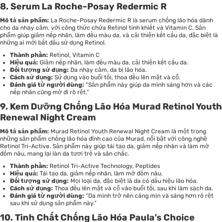
8. Serum La Roche-Posay Redermic R
Mô tả sản phẩm:
La Roche-Posay Redermic R là serum chống lão hóa dành
cho da nhạy cảm, với công thức chứa Retinol tinh khiết và Vitamin C. Sản
phẩm giúp giảm nếp nhăn, làm đều màu da, và cải thiện kết cấu da, đặc biệt là
những ai mới bắt đầu sử dụng Retinol.
Thành phần:
Retinol, Vitamin C
Hiệu quả:
Giảm nếp nhăn, làm đều màu da, cải thiện kết cấu da.
Đối tượng sử dụng:
Da nhạy cảm, da bị lão hóa.
Cách sử dụng:
Sử dụng vào buổi tối, thoa đều lên mặt và cổ.
Đánh giá từ người dùng:
“Sản phẩm này giúp da mình sáng hơn và các
nếp nhăn cũng mờ đi rõ rệt.”
9. Kem Dưỡng Chống Lão Hóa Murad Retinol Youth
Renewal Night Cream
Mô tả sản phẩm:
Murad Retinol Youth Renewal Night Cream là một trong
những sản phẩm chống lão hóa đỉnh cao của Murad, nổi bật với công nghệ
Retinol Tri-Active. Sản phẩm này giúp tái tạo da, giảm nếp nhăn và làm mờ
đốm nâu, mang lại làn da tươi trẻ và săn chắc.
Thành phần:
Retinol Tri-Active Technology, Peptides
Hiệu quả:
Tái tạo da, giảm nếp nhăn, làm mờ đốm nâu.
Đối tượng sử dụng:
Mọi loại da, đặc biệt là da có dấu hiệu lão hóa.
Cách sử dụng:
Thoa đều lên mặt và cổ vào buổi tối, sau khi làm sạch da.
Đánh giá từ người dùng:
“Da mình trở nên căng mịn và sáng hơn rõ rệt
sau khi sử dụng sản phẩm này.”
10. Tinh Chất Chống Lão Hóa Paula’s Choice