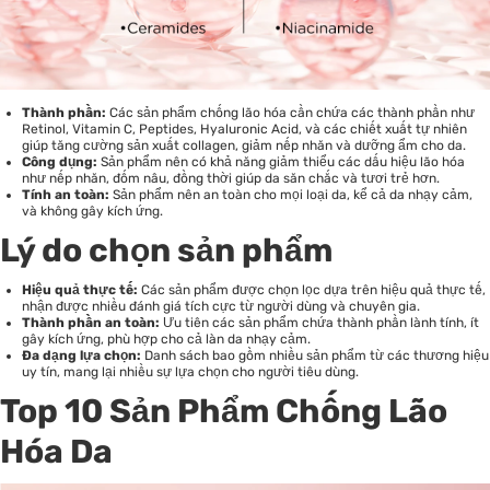
Thành phần:
Các sản phẩm chống lão hóa cần chứa các thành phần như
Retinol, Vitamin C, Peptides, Hyaluronic Acid, và các chiết xuất tự nhiên
giúp tăng cường sản xuất collagen, giảm nếp nhăn và dưỡng ẩm cho da.
Công dụng:
Sản phẩm nên có khả năng giảm thiểu các dấu hiệu lão hóa
như nếp nhăn, đốm nâu, đồng thời giúp da săn chắc và tươi trẻ hơn.
Tính an toàn:
Sản phẩm nên an toàn cho mọi loại da, kể cả da nhạy cảm,
và không gây kích ứng.
Lý do chọn sản phẩm
Hiệu quả thực tế:
Các sản phẩm được chọn lọc dựa trên hiệu quả thực tế,
nhận được nhiều đánh giá tích cực từ người dùng và chuyên gia.
Thành phần an toàn:
Ưu tiên các sản phẩm chứa thành phần lành tính, ít
gây kích ứng, phù hợp cho cả làn da nhạy cảm.
Đa dạng lựa chọn:
Danh sách bao gồm nhiều sản phẩm từ các thương hiệu
uy tín, mang lại nhiều sự lựa chọn cho người tiêu dùng.
Top 10 Sản Phẩm Chống Lão
Hóa Da