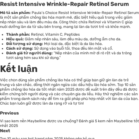
Resist Intensive Wrinkle-Repair Retinol Serum
Mô tả sản phẩm:
Paula’s Choice Resist Intensive Wrinkle-Repair Retinol Serum
là một sản phẩm chống lão hóa mạnh mẽ, đặc biệt hiệu quả trong việc giảm
nếp nhăn sâu và làm đều màu da. Công thức chứa Retinol và Vitamin C giúp
nuôi dưỡng làn da từ sâu bên trong, mang lại làn da tươi trẻ và khỏe mạnh.
Thành phần:
Retinol, Vitamin C, Peptides
Hiệu quả:
Giảm nếp nhăn sâu, làm đều màu da, dưỡng ẩm cho da.
Đối tượng sử dụng:
Mọi loại da, đặc biệt là da lão hóa.
Cách sử dụng:
Sử dụng vào buổi tối, thoa đều lên mặt và cổ.
Đánh giá từ người dùng:
“Nếp nhăn của mình mờ đi rõ rệt và da trông
tươi sáng hơn sau khi sử dụng.”
Kết luận
Việc chọn đúng sản phẩm chống lão hóa có thể giúp bạn giữ gìn làn da trẻ
trung và săn chắc, đồng thời ngăn ngừa các dấu hiệu lão hóa sớm. Top 10 sản
phẩm chống lão hóa da tốt nhất năm 2025 được đề xuất trên đây đều đã được
kiểm chứng bởi người dùng và các chuyên gia da liễu. Hãy thử nghiệm các sản
phẩm trong danh sách này để tìm ra giải pháp phù hợp nhất với làn da của bạn.
Chúc bạn luôn giữ được làn da rạng rỡ và tự tin!
Previous
Vì sao kem nền Maybelline được ưa chuộng? Đánh giá 5 kem nền Maybelline tốt
nhất 2025
Next
Top 10 màu son hot trend năm 2025 không nên bỏ qua