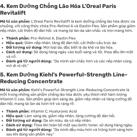
4. Kem Dưỡng Chống Lão Hóa L’Oreal Paris
Revitalift
Mô tả sản phẩm:
L’Oreal Paris Revitalift
là kem dưỡng chống lão hóa được ưa
chuộng, với công thức chứa Pro-Retinol A và Elastin Flex. Sản phẩm giúp giảm
nếp nhăn, cải thiện độ đàn hồi, và mang lại làn da săn chắc và mịn màng hơn.
Thành phần:
Pro-Retinol A, Elastin Flex
Hiệu quả:
Giảm nếp nhăn, tăng độ đàn hồi, cải thiện cấu trúc da.
Đối tượng sử dụng:
Mọi loại da, đặc biệt là da khô và lão hóa.
Cách sử dụng:
Sử dụng hàng ngày vào buổi sáng và tối, thoa đều lên mặt
và cổ.
Đánh giá từ người dùng:
“Da mình săn chắc hơn và các nếp nhăn cũng
mờ đi rõ rệt.”
5. Kem Dưỡng Kiehl’s Powerful-Strength Line-
Reducing Concentrate
Mô tả sản phẩm:
Kiehl’s Powerful-Strength Line-Reducing Concentrate là
một trong những sản phẩm chống lão hóa được yêu thích nhờ hàm lượng
Vitamin C cao. Sản phẩm giúp làm sáng da, giảm nếp nhăn và tăng cường độ
đàn hồi, mang lại làn da tươi trẻ và rạng rỡ.
Thành phần:
Vitamin C, Hyaluronic Acid
Hiệu quả:
Làm sáng da, giảm nếp nhăn, tăng cường độ đàn hồi.
Đối tượng sử dụng:
Da xỉn màu, da có nếp nhăn.
Cách sử dụng:
Thoa lên toàn bộ mặt sau bước toner, sử dụng hàng ngày.
Đánh giá từ người dùng:
“Da mình đều màu hơn và trông tươi sáng hơn
sau khi dùng sản phẩm này.”