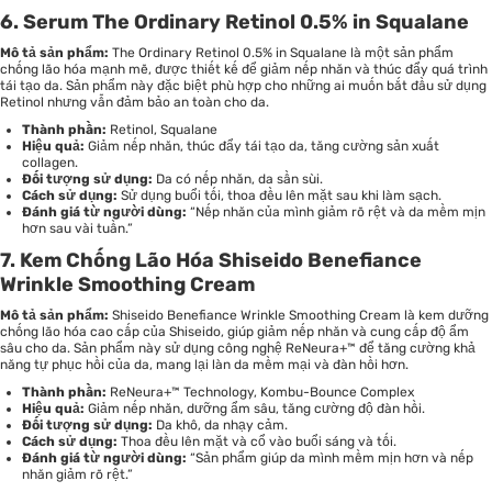
6. Serum The Ordinary Retinol 0.5% in Squalane
Mô tả sản phẩm:
The Ordinary Retinol 0.5% in Squalane là một sản phẩm
chống lão hóa mạnh mẽ, được thiết kế để giảm nếp nhăn và thúc đẩy quá trình
tái tạo da. Sản phẩm này đặc biệt phù hợp cho những ai muốn bắt đầu sử dụng
Retinol nhưng vẫn đảm bảo an toàn cho da.
Thành phần:
Retinol, Squalane
Hiệu quả:
Giảm nếp nhăn, thúc đẩy tái tạo da, tăng cường sản xuất
collagen.
Đối tượng sử dụng:
Da có nếp nhăn, da sần sùi.
Cách sử dụng:
Sử dụng buổi tối, thoa đều lên mặt sau khi làm sạch.
Đánh giá từ người dùng:
“Nếp nhăn của mình giảm rõ rệt và da mềm mịn
hơn sau vài tuần.”
7. Kem Chống Lão Hóa Shiseido Benefiance
Wrinkle Smoothing Cream
Mô tả sản phẩm:
Shiseido Benefiance Wrinkle Smoothing Cream là kem dưỡng
chống lão hóa cao cấp của Shiseido, giúp giảm nếp nhăn và cung cấp độ ẩm
sâu cho da. Sản phẩm này sử dụng công nghệ ReNeura+™ để tăng cường khả
năng tự phục hồi của da, mang lại làn da mềm mại và đàn hồi hơn.
Thành phần:
ReNeura+™ Technology, Kombu-Bounce Complex
Hiệu quả:
Giảm nếp nhăn, dưỡng ẩm sâu, tăng cường độ đàn hồi.
Đối tượng sử dụng:
Da khô, da nhạy cảm.
Cách sử dụng:
Thoa đều lên mặt và cổ vào buổi sáng và tối.
Đánh giá từ người dùng:
“Sản phẩm giúp da mình mềm mịn hơn và nếp
nhăn giảm rõ rệt.”