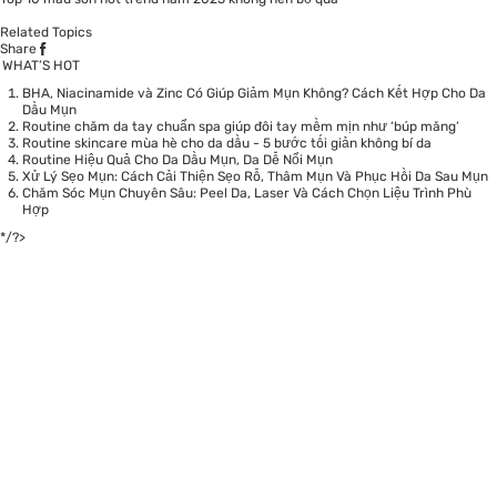
Related Topics
Share
WHAT’S HOT
BHA, Niacinamide và Zinc Có Giúp Giảm Mụn Không? Cách Kết Hợp Cho Da
Dầu Mụn
Routine chăm da tay chuẩn spa giúp đôi tay mềm mịn như ‘búp măng’
Routine skincare mùa hè cho da dầu - 5 bước tối giản không bí da
Routine Hiệu Quả Cho Da Dầu Mụn, Da Dễ Nổi Mụn
Xử Lý Sẹo Mụn: Cách Cải Thiện Sẹo Rỗ, Thâm Mụn Và Phục Hồi Da Sau Mụn
Chăm Sóc Mụn Chuyên Sâu: Peel Da, Laser Và Cách Chọn Liệu Trình Phù
Hợp
*/?>