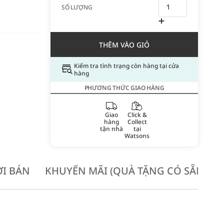
SỐ LƯỢNG
THÊM VÀO GIỎ
Kiểm tra tình trạng còn hàng tại cửa
hàng
PHƯƠNG THỨC GIAO HÀNG
Giao
Click &
hàng
Collect
tận nhà
tại
Watsons
I BÁN
KHUYẾN MÃI (QUÀ TẶNG CÓ SẴN KH