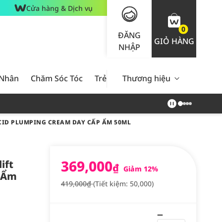
Cửa hàng & Dịch vụ
0
ĐĂNG
GIỎ HÀNG
NHẬP
 Nhân
Chăm Sóc Tóc
Trẻ Em
Thương hiệu
Nam Giới
Chăm Sóc 
CID PLUMPING CREAM DAY CẤP ẨM 50ML
369,000
ift
₫
Giảm 12%
p Ẩm
419,000₫
(Tiết kiệm: 50,000)