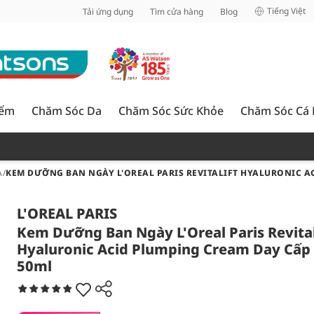
inh
Tiếng Việt
Tải ứng dụng
Tìm cửa hàng
Blog
iểm
Chăm Sóc Da
Chăm Sóc Sức Khỏe
Chăm Sóc Cá
A
/
KEM DƯỠNG BAN NGÀY L'OREAL PARIS REVITALIFT HYALURONIC A
L'OREAL PARIS
Kem Dưỡng Ban Ngày L'Oreal Paris Revital
Hyaluronic Acid Plumping Cream Day Cấ
50ml