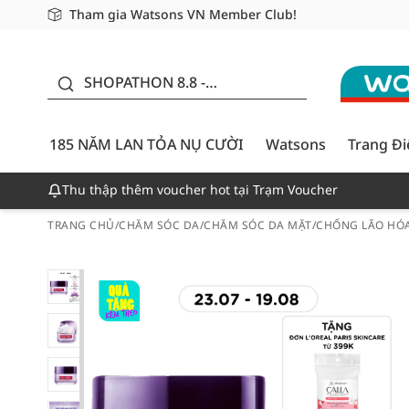
Tham gia Watsons VN Member Club!
Miễn phí giao hàng cho đơn hàng từ 249,000Đ
Giao hàng nhanh 24h - Áp dụng khu vực TP. Hồ Chí M
185 NĂM LAN TỎA NỤ
CƯỜI - GIẢM ĐẾN
SHOPATHON 8.8 -
50%
DEAL ĐỈNH
185 NĂM LAN TỎA NỤ CƯỜI
Watsons
Trang Đ
Thu thập thêm voucher hot tại Trạm Voucher
TRANG CHỦ
/
CHĂM SÓC DA
/
CHĂM SÓC DA MẶT
/
CHỐNG LÃO HÓ