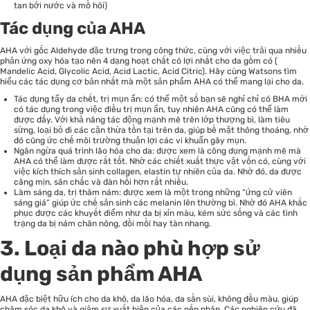
tan bởi nước và mồ hôi)
Tác dụng của AHA
AHA với gốc Aldehyde đặc trưng trong công thức, cùng với việc trải qua nhiều
phản ứng oxy hóa tạo nên 4 dạng hoạt chất có lợi nhất cho da gồm có (
Mandelic Acid, Glycolic Acid, Acid Lactic, Acid Citric). Hãy cùng Watsons tìm
hiểu các tác dụng cơ bản nhất mà một sản phẩm AHA có thể mang lại cho da.
Tác dụng tẩy da chết, trị mụn ẩn: có thể một số bạn sẽ nghỉ chỉ có BHA mới
có tác dụng trong việc điều trị mụn ẩn, tuy nhiên AHA cũng có thể làm
được đấy. Với khả năng tác động mạnh mẽ trên lớp thượng bì, làm tiêu
sừng, loại bỏ đi các cặn thừa tồn tại trên da, giúp bề mặt thông thoáng, nhờ
đó cũng ức chế môi trường thuận lợi các vi khuẩn gây mụn.
Ngăn ngừa quá trình lão hóa cho da: được xem là công dụng mạnh mẽ mà
AHA có thể làm được rất tốt. Nhờ các chiết xuất thực vật vốn có, cùng với
việc kích thích sản sinh collagen, elastin tự nhiên của da. Nhờ đó, da được
căng mịn, săn chắc và đàn hồi hơn rất nhiều.
Làm sáng da, trị thâm nám: được xem là một trong những “ứng cử viên
sáng giá” giúp ức chế sản sinh các melanin lên thường bì. Nhờ đó AHA khắc
phục được các khuyết điểm như da bị xỉn màu, kém sức sống và các tình
trạng da bị nám chân nông, đồi mồi hay tàn nhang.
3.
Loại da nào phù hợp sử
dụng sản phẩm AHA
AHA đặc biệt hữu ích cho da khô, da lão hóa, da sần sùi, không đều màu, giúp
chăm sóc da khô và giảm sự xuất hiện của các nếp nhăn. Các nghiên cứu đã