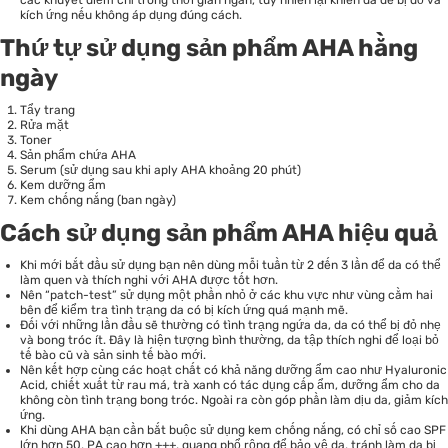
kích ứng nếu không áp dụng đúng cách.
Thứ tự sử dụng sản phẩm AHA hằng
ngày
Tẩy trang
Rửa mặt
Toner
Sản phẩm chứa AHA
Serum (sử dụng sau khi aply AHA khoảng 20 phút)
Kem dưỡng ẩm
Kem chống nắng (ban ngày)
Cách sử dụng sản phẩm AHA hiệu quả
Khi mới bắt đầu sử dụng bạn nên dùng mỗi tuần từ 2 đến 3 lần để da có thể
làm quen và thích nghi với AHA được tốt hơn.
Nên “patch-test” sử dụng một phần nhỏ ở các khu vực như vùng cằm hai
bên để kiểm tra tình trạng da có bị kích ứng quá mạnh mẽ.
Đối với những lần đầu sẽ thường có tình trạng ngứa da, da có thể bị đỏ nhẹ
và bong tróc ít. Đây là hiện tượng bình thường, da tập thích nghi để loại bỏ
tế bào cũ và sản sinh tế bào mới.
Nên kết hợp cùng các hoạt chất có khả năng dưỡng ẩm cao như Hyaluronic
Acid, chiết xuất từ rau má, trà xanh có tác dụng cấp ẩm, dưỡng ẩm cho da
không còn tình trạng bong tróc. Ngoài ra còn góp phần làm dịu da, giảm kích
ứng.
Khi dùng AHA bạn cần bắt buộc sử dụng kem chống nắng, có chỉ số cao SPF
lớn hơn 50, PA cao hơn +++, quang phổ rộng để bảo vệ da, tránh làm da bị