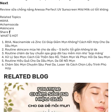
Next
Review sữa chống nắng Anessa Perfect UV Sunscreen Mild Milk có tốt không
Related Topics
#AHA
#chamsocda
#skincare
Share
WHAT’S HOT
BHA, Niacinamide và Zinc Có Giúp Giảm Mụn Không? Cách Kết Hợp Cho Da
Dầu Mụn
Routine skincare mùa hè cho da dầu - 5 bước tối giản không bí da
Routine chăm da tay chuẩn spa giúp đôi tay mềm mịn như ‘búp măng’
Xử Lý Sẹo Mụn: Cách Cải Thiện Sẹo Rỗ, Thâm Mụn Và Phục Hồi Da Sau Mụn
Routine Hiệu Quả Cho Da Dầu Mụn, Da Dễ Nổi Mụn
Chăm Sóc Mụn Chuyên Sâu: Peel Da, Laser Và Cách Chọn Liệu Trình Phù
Hợp
RELATED BLOG