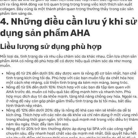
chỉ ra rằng AHA đóng vai trò quan trọng trọng trong việc kích thích sản xuất
collagen. Đây cũng là một thành phần quan trọng thường thấy trong các sản
phẩm làm sáng da.
4.
Những điều cần lưu ý khi sử
dụng sản phẩm AHA
Liều lượng sử dụng phù hợp
Mỗi loại da, tình trạng da và nhu cầu chăm sóc da khác nhau. Cần lựa chọn sản
phẩm AHA có nồng đồ phù hợp để có được hiệu quả chăm sóc da như mong
muốn.
Nồng độ từ 2% đến dưới 5%: đây được xem là nồng độ cơ bản nhất, hạn chế
tình trạng kích ứng tối đa. Phù hợp với các bạn muốn tẩy da chết hóa học
một cách nhẹ nhàng, cải thiện tình trạng da kém mịn màng, bong tróc.
Nồng độ từ 5% đến dưới 10%: thích hợp với các bạn đã tập làm quen với
AHA trước đó, muốn có hiệu quả tác động mạnh hơn và nhanh hơn. Phù
hợp mục đích duy trì da khỏe mạnh, tăng khả năng chống oxy hóa. Ngoài ra,
ở nồng độ này còn góp phần giảm thiểu tình trạng da bị tối màu, bắt đầu
hình thành nếp nhăn.
Nồng độ 12% đến dưới 20%: đây là nồng độ khá cao nên sẽ khiến da dễ bị
kích ứng. Thích hợp với các nền da đã khỏe và chỉ nên dùng ở một vùng nhỏ
trong khoảng thời gian ngắn. Với hiệu quả mạnh mẽ trong việc điều trị thâm
nám lâu ngày, thúc đẩy làm liền sẹo.
Nồng độ từ 20% trở lên: thường được áp dụng tại SPA với các công nghệ
chuyên sâu, đẩy nhanh hoạt chất vào da mạnh mẽ nhất. Giải quyết hầu hết
các khuyết điểm chỉ trong thời gian ngắn, tuy nhiên lại khiến da dễ bị đỏ và