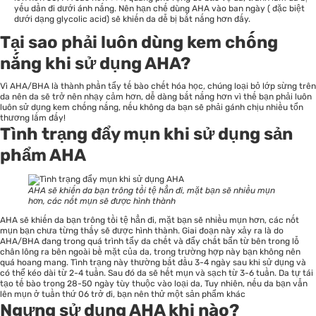
yếu dần đi dưới ánh nắng. Nên hạn chế dùng AHA vào ban ngày ( đặc biệt
dưới dạng glycolic acid) sẽ khiến da dễ bị bắt nắng hơn đấy.
Tại sao phải luôn dùng kem chống
nắng khi sử dụng AHA?
Vì AHA/BHA là thành phần tẩy tế bào chết hóa học, chúng loại bỏ lớp sừng trên
da nên da sẽ trở nên nhạy cảm hơn, dễ dàng bắt nắng hơn vì thế bạn phải luôn
luôn sử dụng kem chống nắng, nếu không da bạn sẽ phải gánh chịu nhiều tổn
thương lắm đấy!
Tình trạng đẩy mụn khi sử dụng sản
phẩm AHA
AHA sẽ khiến da bạn trông tồi tệ hẳn đi, mặt bạn sẽ nhiều mụn
hơn, các nốt mụn sẽ được hình thành
AHA sẽ khiến da bạn trông tồi tệ hẳn đi, mặt bạn sẽ nhiều mụn hơn, các nốt
mụn bạn chưa từng thấy sẽ được hình thành. Giai đoạn này xảy ra là do
AHA/BHA đang trong quá trình tẩy da chết và đẩy chất bẩn từ bên trong lỗ
chân lông ra bên ngoài bề mặt của da, trong trường hợp này bạn không nên
quá hoang mang. Tình trạng này thường bắt đầu 3-4 ngày sau khi sử dụng và
có thể kéo dài từ 2-4 tuần. Sau đó da sẽ hết mụn và sạch từ 3-6 tuần. Da tự tái
tạo tế bào trong 28-50 ngày tùy thuộc vào loại da, Tuy nhiên, nếu da bạn vẫn
lên mụn ở tuần thứ 06 trở đi, bạn nên thử một sản phẩm khác
Ngưng sử dụng AHA khi nào?