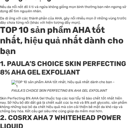
Nếu da nổi nốt đỏ li ti và ngứa không giống mụn bình thường bạn nên ngưng sử
dụng để tìm nguyên nhân.
Da dị ứng với các thành phần của AHA, gây nổi nhiều mụn ở những vùng trước
đây chưa từng nổi (khác với hiện tượng đẩy mụn).
TOP 10 sản phẩm AHA tốt
nhất, hiệu quả nhất dành cho
bạn
1. PAULA’S CHOICE SKIN PERFECTING
8% AHA GEL EXFOLIANT
PAULA’S CHOICE SKIN PERFECTING 8% AHA GEL EXFOLIANT
Skin Perfecting 8% AHA Gel thuộc top các loại tẩy tế bào chết tốt nhất hiện
nay. Sở hữu bộ đôi đắt giá là chiết xuất cúc la mã và 8% axit glycolic, sản phẩm
không những loại bỏ da chết hiệu quả mà còn cải thiện bề mặt da khô ráp và
chống ôxy hóa. Kết cấu gel siêu nhẹ cũng giúp da mềm mại hơn.
2. COSRX AHA 7 WHITEHEAD POWER
LIQUID