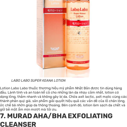
LABO LABO SUPER KEANA LOTION
Lotion Labo Labo thuộc thương hiệu mỹ phẩm Nhật Bản được tin dùng hàng
đầu. Lành tính và an toàn kể cả cho những làn da nhạy cảm nhất, lotion có
dạng lỏng, thấm nhanh và không gây bí da. Chứa axit lactic, axit malic cùng các
thành phần quý giá, sản phẩm giải quyết hiệu quả các vấn đề của lỗ chân lông,
ức chế bã nhờn giúp da thông thoáng. Bên cạnh đó, lotion làm sạch da chết và
giữ bề mặt ẩm mịn mượt mà tối ưu.
7. MURAD AHA/BHA EXFOLIATING
CLEANSER