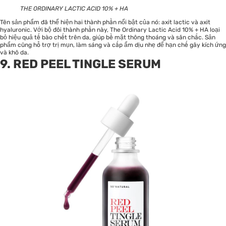
THE ORDINARY LACTIC ACID 10% + HA
Tên sản phẩm đã thể hiện hai thành phần nổi bật của nó: axit lactic và axit
hyaluronic. Với bộ đôi thành phần này, The Ordinary Lactic Acid 10% + HA loại
bỏ hiệu quả tế bào chết trên da, giúp bề mặt thông thoáng và săn chắc. Sản
phẩm cũng hỗ trợ trị mụn, làm sáng và cấp ẩm dịu nhẹ để hạn chế gây kích ứng
và khô da.
9. RED PEEL TINGLE SERUM