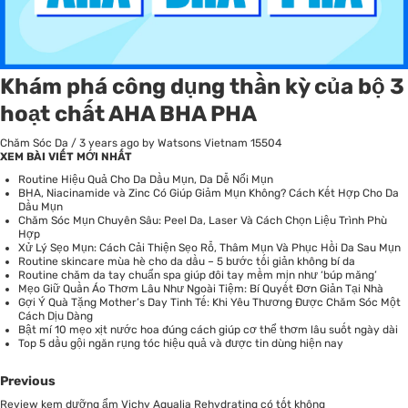
Khám phá công dụng thần kỳ của bộ 3
hoạt chất AHA BHA PHA
Chăm Sóc Da
/
3 years ago
by Watsons Vietnam
15504
XEM BÀI VIẾT MỚI NHẤT
Routine Hiệu Quả Cho Da Dầu Mụn, Da Dễ Nổi Mụn
BHA, Niacinamide và Zinc Có Giúp Giảm Mụn Không? Cách Kết Hợp Cho Da
Dầu Mụn
Chăm Sóc Mụn Chuyên Sâu: Peel Da, Laser Và Cách Chọn Liệu Trình Phù
Hợp
Xử Lý Sẹo Mụn: Cách Cải Thiện Sẹo Rỗ, Thâm Mụn Và Phục Hồi Da Sau Mụn
Routine skincare mùa hè cho da dầu – 5 bước tối giản không bí da
Routine chăm da tay chuẩn spa giúp đôi tay mềm mịn như ‘búp măng’
Mẹo Giữ Quần Áo Thơm Lâu Như Ngoài Tiệm: Bí Quyết Đơn Giản Tại Nhà
Gợi Ý Quà Tặng Mother’s Day Tinh Tế: Khi Yêu Thương Được Chăm Sóc Một
Cách Dịu Dàng
Bật mí 10 mẹo xịt nước hoa đúng cách giúp cơ thể thơm lâu suốt ngày dài
Top 5 dầu gội ngăn rụng tóc hiệu quả và được tin dùng hiện nay
Previous
Review kem dưỡng ẩm Vichy Aqualia Rehydrating có tốt không