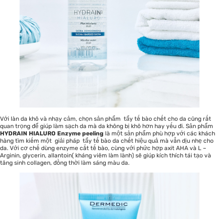
Với làn da khô và nhạy cảm, chọn sản phẩm tẩy tế bào chết cho da cũng rất
quan trọng để giúp làm sạch da mà da không bị khô hơn hay yếu đi. Sản phẩm
HYDRAIN HIALURO Enzyme peeling
là một sản phẩm phù hợp với các khách
hàng tìm kiếm một giải pháp tẩy tế bào da chết hiệu quả mà vẫn dịu nhẹ cho
da. Với cơ chế dùng enzyme cắt tế bào, cùng với phức hợp axit AHA và L –
Arginin, glycerin, allantoin( kháng viêm làm lành) sẽ giúp kích thích tái tạo và
tăng sinh collagen, đồng thời làm sáng màu da.