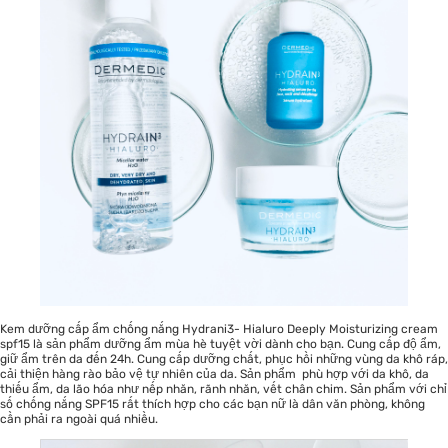
Kem dưỡng cấp ẩm chống nắng
Hydrani3- Hialuro Deeply Moisturizing cream
spf15
là sản phẩm dưỡng ẩm mùa hè tuyệt vời dành cho bạn. Cung cấp độ ẩm,
giữ ẩm trên da đến 24h. Cung cấp dưỡng chất, phục hồi những vùng da khô ráp,
cải thiện hàng rào bảo vệ tự nhiên của da. Sản phẩm phù hợp với da khô, da
thiếu ẩm, da lão hóa như nếp nhăn, rãnh nhăn, vết chân chim. Sản phẩm với chỉ
số chống nắng SPF15 rất thích hợp cho các bạn nữ là dân văn phòng, không
cần phải ra ngoài quá nhiều.