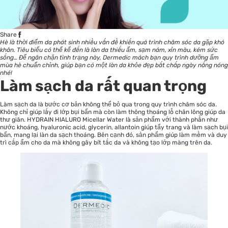
Share
Hè là thời điểm da phát sinh nhiều vấn đề khiến quá trình chăm sóc da gặp khó
khăn. Tiêu biểu có thể kể đến là làn da thiếu ẩm, sạm nám, xỉn màu, kém sức
sống… Để ngăn chặn tình trạng này, Dermedic mách bạn quy trình
dưỡng ẩm
mùa hè chuẩn chỉnh, giúp bạn có một làn da khỏe đẹp bất chấp ngày nắng nóng
nhé!
Làm sạch da rất quan trọng
Làm sạch da là bước cơ bản không thể bỏ qua trong quy trình chăm sóc da.
Không chỉ giúp lấy đi lớp bụi bẩn mà còn làm thông thoáng lỗ chân lông giúp da
thư giãn. HYDRAIN HIALURO Micellar Water là sản phẩm với thành phần như
nước khoáng, hyaluronic acid, glycerin, allantoin giúp tẩy trang và làm sạch bụi
bẩn, mang lại làn da sạch thoáng. Bên cạnh đó, sản phẩm giúp làm mềm và duy
trì cấp ẩm cho da mà không gây bít tắc da và không tạo lớp màng trên da.