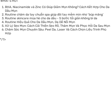
WHAT’S HOT
BHA, Niacinamide và Zinc Có Giúp Giảm Mụn Không? Cách Kết Hợp Cho Da
Dầu Mụn
Routine chăm da tay chuẩn spa giúp đôi tay mềm mịn như ‘búp măng’
Routine skincare mùa hè cho da dầu - 5 bước tối giản không bí da
Routine Hiệu Quả Cho Da Dầu Mụn, Da Dễ Nổi Mụn
Xử Lý Sẹo Mụn: Cách Cải Thiện Sẹo Rỗ, Thâm Mụn Và Phục Hồi Da Sau Mụn
Chăm Sóc Mụn Chuyên Sâu: Peel Da, Laser Và Cách Chọn Liệu Trình Phù
Hợp
*/?>