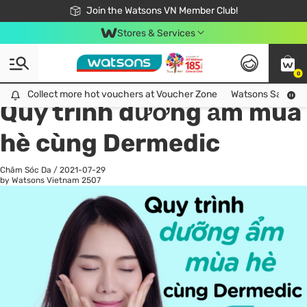
Free Shipping For Order From 249,000Đ
24h Fast delivery in Hồ Chí Minh City
Join the Watsons VN Member Club!
Stores & Services
0
All
Chăm Sóc Cá Nhân
Ch
Collect more hot vouchers at Voucher Zone
Collect more hot vouchers at Voucher Zone
Watsons Safety Al
Quy trình dưỡng ẩm mùa
hè cùng Dermedic
Chăm Sóc Da
/
2021-07-29
by Watsons Vietnam
2507