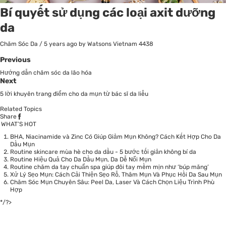
Bí quyết sử dụng các loại axit dưỡng
da
Chăm Sóc Da
/
5 years ago
by Watsons Vietnam
4438
Previous
Hướng dẫn chăm sóc da lão hóa
Next
5 lời khuyên trang điểm cho da mụn từ bác sĩ da liễu
Related Topics
Share
WHAT’S HOT
BHA, Niacinamide và Zinc Có Giúp Giảm Mụn Không? Cách Kết Hợp Cho Da
Dầu Mụn
Routine skincare mùa hè cho da dầu - 5 bước tối giản không bí da
Routine Hiệu Quả Cho Da Dầu Mụn, Da Dễ Nổi Mụn
Routine chăm da tay chuẩn spa giúp đôi tay mềm mịn như ‘búp măng’
Xử Lý Sẹo Mụn: Cách Cải Thiện Sẹo Rỗ, Thâm Mụn Và Phục Hồi Da Sau Mụn
Chăm Sóc Mụn Chuyên Sâu: Peel Da, Laser Và Cách Chọn Liệu Trình Phù
Hợp
*/?>