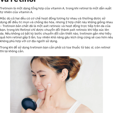
Tretinoin là một dạng tổng hợp của vitamin A, trong khi retinol là một dẫn xuất
tự nhiên của vitamin A.
Mặc dù cả hai đều có cơ chế hoạt động tương tự nhau và thường được sử
dụng để điều trị mụn và chống lão hóa, nhưng 2 hợp chất này không giống nhau
– Tretinoin bản chất đã là một axit retinoic và hoạt động trực tiếp trên da của
bạn, trong khi Retinol chỉ được chuyển đổi thành axit retinoic khi tiếp xúc lên
da. Nếu không có bất kỳ bước chuyển đổi cần thiết nào, tretinoin gần như hiệu
quả hơn retinol gấp 5 lần, tuy nhiên khả năng gây kích ứng cũng sẽ cao hơn nếu
không phù hợp với cơ địa người sử dụng.
Trong khi để sử dụng tretinoin bạn cần phải có toa thuốc từ bác sĩ, còn retinol
thì lại không cần.