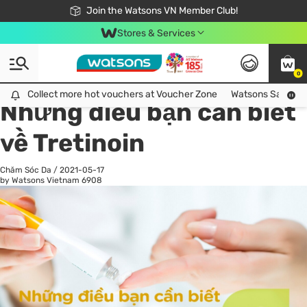
Free Shipping For Order From 249,000Đ
24h Fast delivery in Hồ Chí Minh City
Join the Watsons VN Member Club!
Stores & Services
0
All
Chăm Sóc Cá Nhân
Ch
Collect more hot vouchers at Voucher Zone
Collect more hot vouchers at Voucher Zone
Watsons Safety Al
Những điều bạn cần biết
về Tretinoin
Chăm Sóc Da
/
2021-05-17
by Watsons Vietnam
6908