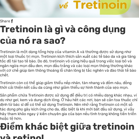
Share
Tretinoin là gì và công dụng
của nó ra sao?
Tretinoin là một dạng tổng hợp của vitamin A và thường được sử dụng như
một loại thuốc trị mụn. Tretinoin kích thích sản xuất các tế bào da và gia tăng
tốc độ tái tạo tế bào. Do đó, tretinoin vô cùng hiệu quả trong việc loại bỏ và
ngăn ngừa mụn đầu đen, mụn đầu trắng và các loại mụn thông thường khác
với cơ chế giúp làm thông thoáng lỗ chân lông bị tắc nghẽn và đào thải tế bào
chết.
Tretinoin còn có thể giúp giảm thiểu nếp nhăn, tàn nhang và đốm nâu, đồng
thời cải thiện kết cấu da cũng như giảm thiểu sự hình thành của sẹo mụn.
Sản phẩm chứa Tretinoin được sử dụng để điều trị có nhiều dạng khác nhau, ví
dụ như gel, kem và dung dịch lỏng. Ở hầu hết các nơi, bạn sẽ cần toa thuốc chỉ
định từ bác sĩ để có thể sử dụng Tretinoin. Nên nhớ rằng Tretinoin có một số
tác dụng phụ gây kích ứng cho da, đặc biệt là khi mới bắt đầu sử dụng, vì vậy
hãy tham khảo ngay ý kiến chuyên gia của bạn nếu tình trạng không tiến triển
hoặc tệ hơn.
Điểm khác biệt giữa tretinoin
và retinol