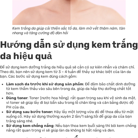
Kem trắng da giúp cải thiện sắc tố da, làm mờ vết thâm nám, tàn
nhang và tăng cường độ đàn hồi
Hướng dẫn sử dụng kem trắng
da hiệu quả
Để sử dụng kem dưỡng trắng da hiệu quả sẽ cần có sự kiên nhẫn và chăm chỉ.
Theo đó, bạn nên sử dụng kem từ 3 – 4 tuần để thấy sự khác biệt của làn da
bạn. Các bước sử dụng kem đúng cách gồm:
Làm sạch da trước khi sử dụng sản phẩm
: Để đảm bảo chất dinh dưỡng
từ kem thẩm thấu vào sâu bên trong da, giúp da hấp thụ dưỡng chất tốt
hơn.
Dùng toner
:
Toner (nước hoa hồng)
rất quan trọng sau khi vệ sinh da mặt,
vì toner sẽ giúp lấy đi bụi bẩn sâu trong lỗ chân lông và cân bằng được độ
PH của da.
Sử dụng sau bước toner:
Hãy lấy một lượng vừa đủ để thoa đều từ mặt
xuống cổ. Hãy sử dụng thường xuyên 2 lần/1 sáng,tối để giúp da của bạn
trắng sáng nhé.
Sử dụng kem chống nắng
: Nếu bạn thoa kem buổi sáng thì bôi kem chống
nắng rất quan trọng vì sẽ giúp làn da không bị hắt nắng và đen.