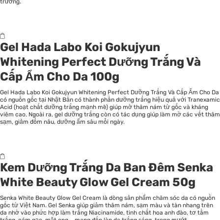
trường.
Gel Hada Labo Koi Gokujyun
Whitening Perfect Dưỡng Trắng Và
Cấp Ẩm Cho Da 100g
Gel Hada Labo Koi Gokujyun Whitening Perfect Dưỡng Trắng Và Cấp Ẩm Cho Da
có nguồn gốc tại Nhật Bản có thành phần dưỡng trắng hiệu quả với Tranexamic
Acid (hoạt chất dưỡng trắng mạnh mẽ) giúp mờ thâm nám từ gốc và kháng
viêm cao. Ngoài ra, gel dưỡng trắng còn có tác dụng giúp làm mờ các vết thâm
sạm, giảm đốm nâu, dưỡng ẩm sâu mỗi ngày.
Kem Dưỡng Trắng Da Ban Đêm Senka
White Beauty Glow Gel Cream 50g
Senka White Beauty Glow Gel Cream là dòng sản phẩm chăm sóc da có nguồn
gốc từ Việt Nam. Gel Senka giúp giảm thâm nám, sạm màu và tàn nhang trên
da nhờ vào phức hợp làm trắng Niacinamide, tinh chất hoa anh đào, tơ tằm
trắng, cám gạo, mật ong,… mang đến làn da trắng sáng, trong mướt.