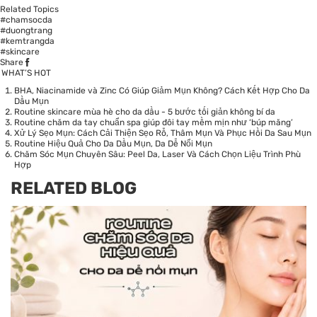
Related Topics
#chamsocda
#duongtrang
#kemtrangda
#skincare
Share
WHAT’S HOT
BHA, Niacinamide và Zinc Có Giúp Giảm Mụn Không? Cách Kết Hợp Cho Da
Dầu Mụn
Routine skincare mùa hè cho da dầu - 5 bước tối giản không bí da
Routine chăm da tay chuẩn spa giúp đôi tay mềm mịn như ‘búp măng’
Xử Lý Sẹo Mụn: Cách Cải Thiện Sẹo Rỗ, Thâm Mụn Và Phục Hồi Da Sau Mụn
Routine Hiệu Quả Cho Da Dầu Mụn, Da Dễ Nổi Mụn
Chăm Sóc Mụn Chuyên Sâu: Peel Da, Laser Và Cách Chọn Liệu Trình Phù
Hợp
RELATED BLOG