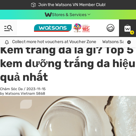
Free Shipping For Order From 249,000Đ
24h Fast delivery in Hồ Chí Minh City
Join the Watsons VN Member Club!
Stores & Services
0
All
Chăm Sóc Cá Nhân
Ch
Collect more hot vouchers at Voucher Zone
Collect more hot vouchers at Voucher Zone
Watsons Safety Al
Kem trắng da là gì? Top 5
kem dưỡng trắng da hiệu
quả nhất
Chăm Sóc Da
/
2023-11-15
by Watsons Vietnam
5868