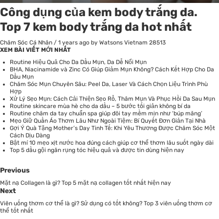
Công dụng của kem body trắng da.
Top 7 kem body trắng da hot nhất
Chăm Sóc Cá Nhân
/
1 years ago
by Watsons Vietnam
28513
XEM BÀI VIẾT MỚI NHẤT
Routine Hiệu Quả Cho Da Dầu Mụn, Da Dễ Nổi Mụn
BHA, Niacinamide và Zinc Có Giúp Giảm Mụn Không? Cách Kết Hợp Cho Da
Dầu Mụn
Chăm Sóc Mụn Chuyên Sâu: Peel Da, Laser Và Cách Chọn Liệu Trình Phù
Hợp
Xử Lý Sẹo Mụn: Cách Cải Thiện Sẹo Rỗ, Thâm Mụn Và Phục Hồi Da Sau Mụn
Routine skincare mùa hè cho da dầu – 5 bước tối giản không bí da
Routine chăm da tay chuẩn spa giúp đôi tay mềm mịn như ‘búp măng’
Mẹo Giữ Quần Áo Thơm Lâu Như Ngoài Tiệm: Bí Quyết Đơn Giản Tại Nhà
Gợi Ý Quà Tặng Mother’s Day Tinh Tế: Khi Yêu Thương Được Chăm Sóc Một
Cách Dịu Dàng
Bật mí 10 mẹo xịt nước hoa đúng cách giúp cơ thể thơm lâu suốt ngày dài
Top 5 dầu gội ngăn rụng tóc hiệu quả và được tin dùng hiện nay
Previous
Mặt nạ Collagen là gì? Top 5 mặt nạ collagen tốt nhất hiện nay
Next
Viên uống thơm cơ thể là gì? Sử dụng có tốt không? Top 3 viên uống thơm cơ
thể tốt nhất