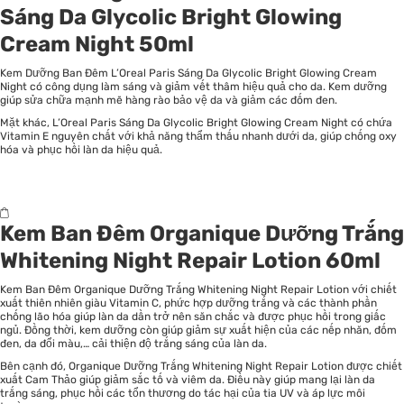
Sáng Da Glycolic Bright Glowing
Cream Night 50ml
Kem Dưỡng Ban Đêm L’Oreal Paris Sáng Da Glycolic Bright Glowing Cream
Night có công dụng làm sáng và giảm vết thâm hiệu quả cho da. Kem dưỡng
giúp sửa chữa mạnh mẽ hàng rào bảo vệ da và giảm các đốm đen.
Mặt khác, L’Oreal Paris Sáng Da Glycolic Bright Glowing Cream Night có chứa
Vitamin E nguyên chất với khả năng thẩm thấu nhanh dưới da, giúp chống oxy
hóa và phục hồi làn da hiệu quả.
Kem Ban Đêm Organique Dưỡng Trắng
Whitening Night Repair Lotion 60ml
Kem Ban Đêm Organique Dưỡng Trắng Whitening Night Repair Lotion với chiết
xuất thiên nhiên giàu Vitamin C, phức hợp dưỡng trắng và các thành phần
chống lão hóa giúp làn da dần trở nên săn chắc và được phục hồi trong giấc
ngủ. Đồng thời, kem dưỡng còn giúp giảm sự xuất hiện của các nếp nhăn, đốm
đen, da đổi màu,… cải thiện độ trắng sáng của làn da.
Bên cạnh đó, Organique Dưỡng Trắng Whitening Night Repair Lotion được chiết
xuất Cam Thảo giúp giảm sắc tố và viêm da. Điều này giúp mang lại làn da
trắng sáng, phục hồi các tổn thương do tác hại của tia UV và áp lực môi