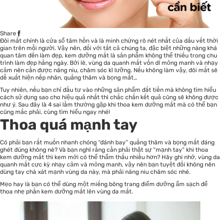
Share
Đôi mắt chính là cửa sổ tâm hồn và là minh chứng rõ nét nhất của dấu vết thời
gian trên mỗi người. Vậy nên, đối với tất cả chúng ta, đặc biệt những nàng khá
quan tâm đến làm đẹp, kem dưỡng mắt là sản phẩm không thể thiếu trong chu
trình làm đẹp hằng ngày. Bởi lẽ, vùng da quanh mắt vốn dĩ mỏng manh và nhạy
cảm nên cần được nâng niu, chăm sóc kĩ lưỡng. Nếu không làm vậy, đôi mắt sẽ
dễ xuất hiện nếp nhăn, quầng thâm và bọng mắt…
Tuy nhiên, nếu bạn chỉ đầu tư vào những sản phẩm đắt tiền mà không tìm hiểu
cách sử dụng sao cho hiệu quả nhất thì chắc chắn kết quả cũng sẽ không được
như ý. Sau đây là 4 sai lầm thường gặp khi thoa kem dưỡng mắt mà có thể bạn
cũng mắc phải, cùng tìm hiểu ngay nhé!
Thoa quá mạnh tay
Có phải bạn rất muốn nhanh chóng “đánh bay” quầng thâm và bọng mắt đáng
ghét đúng không nè? Và bạn nghĩ rằng cần phải thật sự “mạnh tay” khi thoa
kem dưỡng mắt thì kem mới có thể thẩm thấu nhiều hơn? Hãy ghi nhớ, vùng da
quanh mắt cực kỳ nhạy cảm và mỏng manh, vậy nên bạn tuyệt đối không nên
dùng tay chà xát mạnh vùng da này, mà phải nâng niu chăm sóc nhé.
Mẹo hay là bạn có thể dùng một miếng bông trang điểm dưỡng ẩm sạch để
thoa nhẹ phần kem dưỡng mắt lên vùng da mắt.