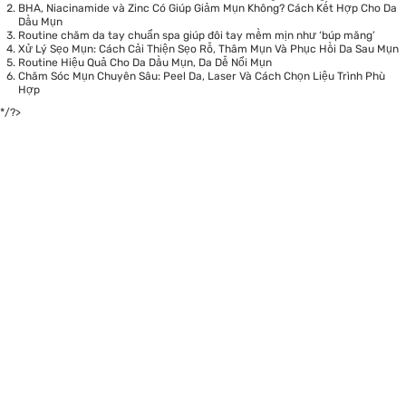
BHA, Niacinamide và Zinc Có Giúp Giảm Mụn Không? Cách Kết Hợp Cho Da
Dầu Mụn
Routine chăm da tay chuẩn spa giúp đôi tay mềm mịn như ‘búp măng’
Xử Lý Sẹo Mụn: Cách Cải Thiện Sẹo Rỗ, Thâm Mụn Và Phục Hồi Da Sau Mụn
Routine Hiệu Quả Cho Da Dầu Mụn, Da Dễ Nổi Mụn
Chăm Sóc Mụn Chuyên Sâu: Peel Da, Laser Và Cách Chọn Liệu Trình Phù
Hợp
*/?>