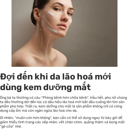
Đợi đến khi da lão hoá mới
dùng kem dưỡng mắt
Ông bà ta thường có câu “Phòng bệnh hơn chữa bệnh”. Hầu hết, phụ nữ chúng
ta đều thường đợi đến lúc có dấu hiệu lão hoá mới bắt đầu cuống lên tìm sản
phẩm phù hợp. Thật ra, kem dưỡng cho mắt là sản phẩm không chỉ có công
dụng cấp ẩm mà còn ngăn ngừa lão hoá cho da.
Dĩ nhiên, “muộn còn hơn không”, bạn vẫn có thể sử dụng ngay từ bây giờ để
giảm thiểu tình trạng các nếp nhăn, vết chân chim, quầng thâm và bọng mắt
“gõ cửa” nhé.