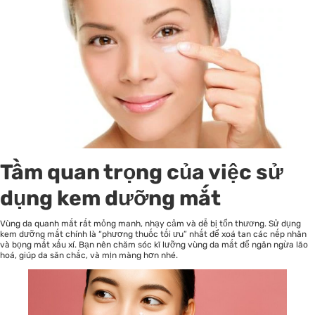
Tầm quan trọng của việc sử
dụng kem dưỡng mắt
Vùng da quanh mắt rất mỏng manh, nhạy cảm và dễ bị tổn thương. Sử dụng
kem dưỡng mắt chính là “phương thuốc tối ưu” nhất để xoá tan các nếp nhăn
và bọng mắt xấu xí. Bạn nên chăm sóc kĩ lưỡng vùng da mắt để ngăn ngừa lão
hoá, giúp da săn chắc, và mịn màng hơn nhé.