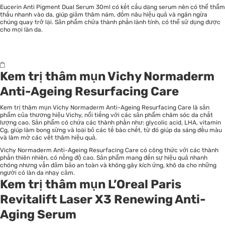
Eucerin Anti Pigment Dual Serum 30ml có kết cấu dạng serum nên có thể thẩm
thấu nhanh vào da, giúp giảm thâm nám, đốm nâu hiệu quả và ngăn ngừa
chúng quay trở lại. Sản phẩm chứa thành phần lành tính, có thể sử dụng được
cho mọi làn da.
Kem trị thâm mụn Vichy Normaderm
Anti-Ageing Resurfacing Care
Kem trị thâm mụn Vichy Normaderm Anti-Ageing Resurfacing Care là sản
phẩm của thương hiệu Vichy, nổi tiếng với các sản phẩm chăm sóc da chất
lượng cao. Sản phẩm có chứa các thành phần như: glycolic acid, LHA, vitamin
Cg, giúp làm bong sừng và loại bỏ các tế bào chết, từ đó giúp da sáng đều màu
và làm mờ các vết thâm hiệu quả.
Vichy Normaderm Anti-Ageing Resurfacing Care có công thức với các thành
phần thiên nhiên, có nồng độ cao. Sản phẩm mang đến sự hiệu quả nhanh
chóng nhưng vẫn đảm bảo an toàn và không gây kích ứng, khô da cho những
người có làn da nhạy cảm.
Kem trị thâm mụn L’Oreal Paris
Revitalift Laser X3 Renewing Anti-
Aging Serum