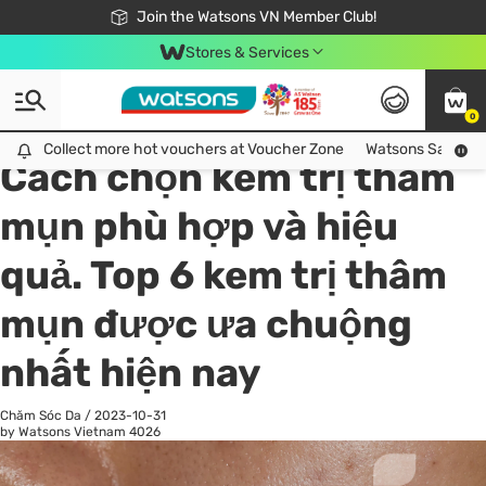
Free Shipping For Order From 249,000Đ
24h Fast delivery in Hồ Chí Minh City
Join the Watsons VN Member Club!
Stores & Services
0
All
Chăm Sóc Cá Nhân
Ch
Collect more hot vouchers at Voucher Zone
Collect more hot vouchers at Voucher Zone
Watsons Safety Al
Cách chọn kem trị thâm
mụn phù hợp và hiệu
quả. Top 6 kem trị thâm
mụn được ưa chuộng
nhất hiện nay
Chăm Sóc Da
/
2023-10-31
by Watsons Vietnam
4026