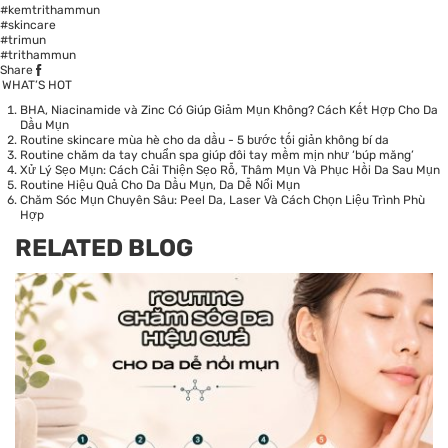
#kemtrithammun
#skincare
#trimun
#trithammun
Share
WHAT’S HOT
BHA, Niacinamide và Zinc Có Giúp Giảm Mụn Không? Cách Kết Hợp Cho Da
Dầu Mụn
Routine skincare mùa hè cho da dầu - 5 bước tối giản không bí da
Routine chăm da tay chuẩn spa giúp đôi tay mềm mịn như ‘búp măng’
Xử Lý Sẹo Mụn: Cách Cải Thiện Sẹo Rỗ, Thâm Mụn Và Phục Hồi Da Sau Mụn
Routine Hiệu Quả Cho Da Dầu Mụn, Da Dễ Nổi Mụn
Chăm Sóc Mụn Chuyên Sâu: Peel Da, Laser Và Cách Chọn Liệu Trình Phù
Hợp
RELATED BLOG