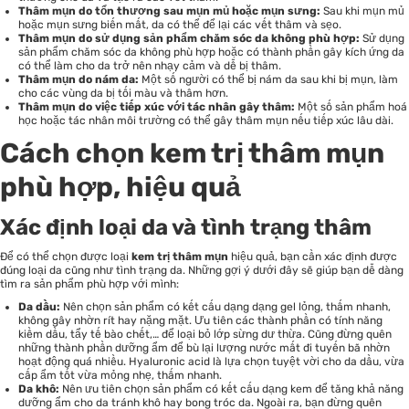
Thâm mụn do tổn thương sau mụn mủ hoặc mụn sưng:
Sau khi mụn mủ
hoặc mụn sưng biến mất, da có thể để lại các vết thâm và sẹo.
Thâm mụn do sử dụng sản phẩm chăm sóc da không phù hợp:
Sử dụng
sản phẩm chăm sóc da không phù hợp hoặc có thành phần gây kích ứng da
có thể làm cho da trở nên nhạy cảm và dễ bị thâm.
Thâm mụn do nám da:
Một số người có thể bị nám da sau khi bị mụn, làm
cho các vùng da bị tối màu và thâm hơn.
Thâm mụn do việc tiếp xúc với tác nhân gây thâm:
Một số sản phẩm hoá
học hoặc tác nhân môi trường có thể gây thâm mụn nếu tiếp xúc lâu dài.
Cách chọn kem trị thâm mụn
phù hợp, hiệu quả
Xác định loại da và tình trạng thâm
Để có thể chọn được loại
kem trị thâm mụn
hiệu quả, bạn cần xác định được
đúng loại da cũng như tình trạng da. Những gợi ý dưới đây sẽ giúp bạn dễ dàng
tìm ra sản phẩm phù hợp với mình:
Da dầu:
Nên chọn sản phẩm có kết cấu dạng dạng gel lỏng, thấm nhanh,
không gây nhờn rít hay nặng mặt. Ưu tiên các thành phần có tính năng
kiềm dầu,
tẩy tế bào chết
,… để loại bỏ lớp sừng dư thừa. Cũng đừng quên
những thành phần dưỡng ẩm để bù lại lượng nước mất đi tuyến bã nhờn
hoạt động quá nhiều. Hyaluronic acid là lựa chọn tuyệt vời cho da dầu, vừa
cấp ẩm tốt vừa mỏng nhẹ, thấm nhanh.
Da khô:
Nên ưu tiên chọn sản phẩm có kết cấu dạng kem để tăng khả năng
dưỡng ẩm cho da tránh khô hay bong tróc da. Ngoài ra, bạn đừng quên