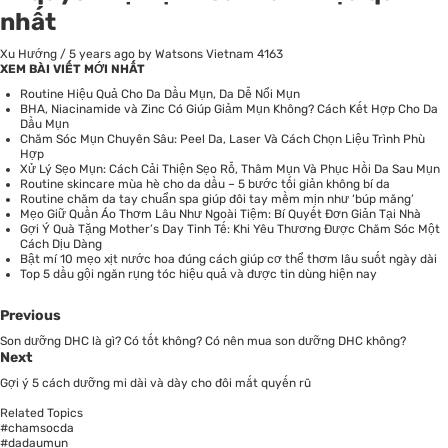
nhất
Xu Hướng
/
5 years ago
by Watsons Vietnam
4163
XEM BÀI VIẾT MỚI NHẤT
Routine Hiệu Quả Cho Da Dầu Mụn, Da Dễ Nổi Mụn
BHA, Niacinamide và Zinc Có Giúp Giảm Mụn Không? Cách Kết Hợp Cho Da
Dầu Mụn
Chăm Sóc Mụn Chuyên Sâu: Peel Da, Laser Và Cách Chọn Liệu Trình Phù
Hợp
Xử Lý Sẹo Mụn: Cách Cải Thiện Sẹo Rỗ, Thâm Mụn Và Phục Hồi Da Sau Mụn
Routine skincare mùa hè cho da dầu – 5 bước tối giản không bí da
Routine chăm da tay chuẩn spa giúp đôi tay mềm mịn như ‘búp măng’
Mẹo Giữ Quần Áo Thơm Lâu Như Ngoài Tiệm: Bí Quyết Đơn Giản Tại Nhà
Gợi Ý Quà Tặng Mother’s Day Tinh Tế: Khi Yêu Thương Được Chăm Sóc Một
Cách Dịu Dàng
Bật mí 10 mẹo xịt nước hoa đúng cách giúp cơ thể thơm lâu suốt ngày dài
Top 5 dầu gội ngăn rụng tóc hiệu quả và được tin dùng hiện nay
Previous
Son dưỡng DHC là gì? Có tốt không? Có nên mua son dưỡng DHC không?
Next
Gợi ý 5 cách dưỡng mi dài và dày cho đôi mắt quyến rũ
Related Topics
#chamsocda
#dadaumun