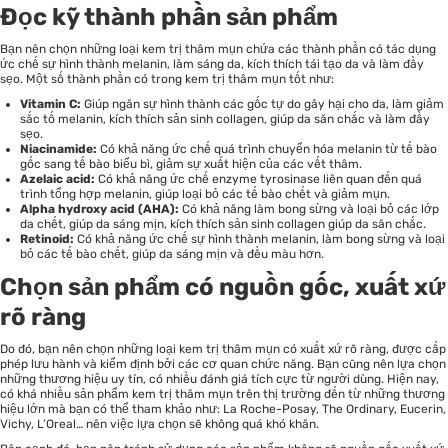
Đọc kỹ thành phần sản phẩm
Bạn nên chọn những loại kem trị thâm mụn chứa các thành phần có tác dụng
ức chế sự hình thành melanin, làm sáng da, kích thích tái tạo da và làm đầy
sẹo. Một số thành phần có trong kem trị thâm mụn tốt như:
Vitamin C:
Giúp ngăn sự hình thành các gốc tự do gây hại cho da, làm giảm
sắc tố melanin, kích thích sản sinh collagen, giúp da săn chắc và làm đầy
sẹo.
Niacinamide:
Có khả năng ức chế quá trình chuyển hóa melanin từ tế bào
gốc sang tế bào biểu bì, giảm sự xuất hiện của các vết thâm.
Azelaic acid:
Có khả năng ức chế enzyme tyrosinase liên quan đến quá
trình tổng hợp melanin, giúp loại bỏ các tế bào chết và giảm mụn.
Alpha hydroxy acid (AHA):
Có khả năng làm bong sừng và loại bỏ các lớp
da chết, giúp da sáng mịn, kích thích sản sinh collagen giúp da săn chắc.
Retinoid:
Có khả năng ức chế sự hình thành melanin, làm bong sừng và loại
bỏ các tế bào chết, giúp da sáng mịn và đều màu hơn.
Chọn sản phẩm có nguồn gốc, xuất xứ
rõ ràng
Do đó, bạn nên chọn những loại kem trị thâm mụn có xuất xứ rõ ràng, được cấp
phép lưu hành và kiểm định bởi các cơ quan chức năng. Bạn cũng nên lựa chọn
những thương hiệu uy tín, có nhiều đánh giá tích cực từ người dùng. Hiện nay,
có khá nhiều sản phẩm kem trị thâm mụn trên thị trường đến từ những thương
hiệu lớn mà bạn có thể tham khảo như: La Roche-Posay, The Ordinary, Eucerin,
Vichy, L’Oreal… nên việc lựa chọn sẽ không quá khó khăn.