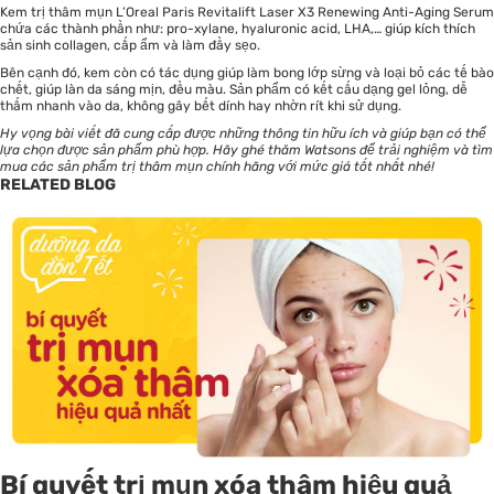
Kem trị thâm mụn L’Oreal Paris Revitalift Laser X3 Renewing Anti-Aging Serum
chứa các thành phần như: pro-xylane, hyaluronic acid, LHA,… giúp kích thích
sản sinh collagen, cấp ẩm và làm đầy sẹo.
Bên cạnh đó, kem còn có tác dụng giúp làm bong lớp sừng và loại bỏ các tế bào
chết, giúp làn da sáng mịn, đều màu. Sản phẩm có kết cấu dạng gel lỏng, dễ
thấm nhanh vào da, không gây bết dính hay nhờn rít khi sử dụng.
Hy vọng bài viết đã cung cấp được những thông tin hữu ích và giúp bạn có thể
lựa chọn được sản phẩm phù hợp. Hãy ghé thăm Watsons để trải nghiệm và tìm
mua
các sản phẩm trị thâm mụn
chính hãng với mức giá tốt nhất nhé!
RELATED BLOG
Bí quyết trị mụn xóa thâm hiệu quả