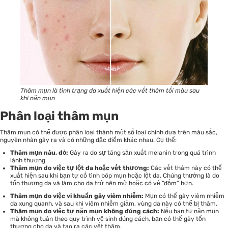
Thâm mụn là tình trạng da xuất hiện các vết thâm tối màu sau
khi nặn mụn
Phân loại thâm mụn
Thâm mụn có thể được phân loại thành một số loại chính dựa trên màu sắc,
nguyên nhân gây ra và có những đặc điểm khác nhau. Cụ thể:
Thâm mụn nâu, đỏ:
Gây ra do sự tăng sản xuất melanin trong quá trình
lành thương
Thâm mụn do việc tự lột da hoặc vết thương:
Các vết thâm này có thể
xuất hiện sau khi bạn tự cố tình bóp mụn hoặc lột da. Chúng thường là do
tổn thương da và làm cho da trở nên mờ hoặc có vẻ “đốm” hơn.
Thâm mụn do việc vi khuẩn gây viêm nhiễm:
Mụn có thể gây viêm nhiễm
da xung quanh, và sau khi viêm nhiễm giảm, vùng da này có thể bị thâm.
Thâm mụn do việc tự nặn mụn không đúng cách:
Nếu bạn tự nặn mụn
mà không tuân theo quy trình vệ sinh đúng cách, bạn có thể gây tổn
thương cho da và tạo ra các vết thâm.