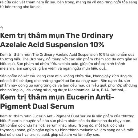
rễ của các vết thâm nám ẩn sâu bên trong, mang lại vẻ đẹp rạng ngời tỏa sáng
từ bên trong cho làn da.
Kem trị thâm mụn The Ordinary
Azelaic Acid Suspension 10%
Kem trị thâm mụn The Ordinary Azelaic Acid Suspension 10% là sản phẩm của
thương hiệu The Ordinary, nổi tiếng với các sản phẩm chăm sóc da đơn giản và
hiệu quả. Sản phẩm có chứa 10% azelaic acid, giúp ức chế sự hình thành
melanin, làm sáng da, giảm viêm và ngăn ngừa mụn hiệu quả.
Sản phẩm có kết cấu dạng kem mịn, không chứa dầu, không gây kích ứng da
nên có thể sử dụng cho những người có làn da nhạy cảm. Bên cạnh đó, sản
phẩm này còn giúp nâng tông da và làm đều màu da hiệu quả, phù hợp sử dụng
cho những loại da không sử dụng được Niacinamide, AHA, BHA, Retinol,…
Kem trị thâm mụn Eucerin Anti-
Pigment Dual Serum
Kem trị thâm mụn Eucerin Anti-Pigment Dual Serum là sản phẩm của thương
hiệu Eucerin, chuyên về các sản phẩm chăm sóc da dành cho da nhạy cảm.
Sản phẩm có chứa hai loại serum khác nhau. Trong đó, một loại có chứa
thymoquinone, giúp ngăn ngừa sự hình thành melanin và làm sáng da và một
loại có chứa hyaluronic acid, giúp cấp ẩm và làm đầy sẹo.