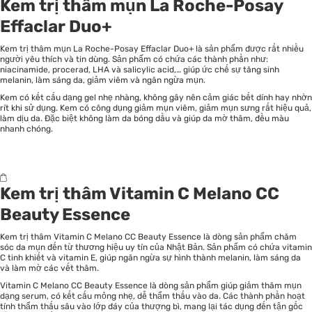
Kem trị thâm mụn La Roche-Posay
Effaclar Duo+
Kem trị thâm mụn La Roche-Posay Effaclar Duo+ là sản phẩm được rất nhiều
người yêu thích và tin dùng. Sản phẩm có chứa các thành phần như:
niacinamide, procerad, LHA và salicylic acid,… giúp ức chế sự tăng sinh
melanin, làm sáng da, giảm viêm và ngăn ngừa mụn.
Kem có kết cấu dạng gel nhẹ nhàng, không gây nên cảm giác bết dính hay nhờn
rít khi sử dụng. Kem có công dụng giảm mụn viêm, giảm mụn sưng rất hiệu quả,
làm dịu da. Đặc biệt không làm da bóng dầu và giúp da mờ thâm, đều màu
nhanh chóng.
Kem trị thâm Vitamin C Melano CC
Beauty Essence
Kem trị thâm Vitamin C Melano CC Beauty Essence là dòng sản phẩm chăm
sóc da mụn đến từ thương hiệu uy tín của Nhật Bản. Sản phẩm có chứa vitamin
C tinh khiết và vitamin E, giúp ngăn ngừa sự hình thành melanin, làm sáng da
và làm mờ các vết thâm.
Vitamin C Melano CC Beauty Essence là dòng sản phẩm giúp giảm thâm mụn
dạng serum, có kết cấu mỏng nhẹ, dễ thẩm thấu vào da. Các thành phần hoạt
tính thẩm thấu sâu vào lớp đáy của thượng bì, mang lại tác dụng đến tận gốc