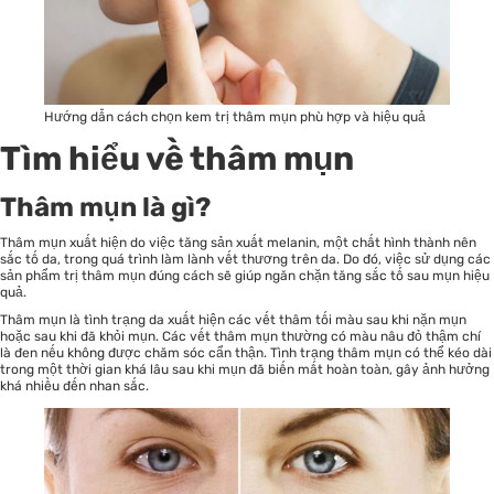
Hướng dẫn cách chọn kem trị thâm mụn phù hợp và hiệu quả
Tìm hiểu về thâm mụn
Thâm mụn là gì?
Thâm mụn xuất hiện do việc tăng sản xuất melanin, một chất hình thành nên
sắc tố da, trong quá trình làm lành vết thương trên da. Do đó, việc sử dụng các
sản phẩm trị thâm mụn
đúng cách sẽ giúp ngăn chặn tăng sắc tố sau mụn hiệu
quả.
Thâm mụn là tình trạng da xuất hiện các vết thâm tối màu sau khi nặn mụn
hoặc sau khi đã khỏi mụn. Các vết thâm mụn thường có màu nâu đỏ thậm chí
là đen nếu không được chăm sóc cẩn thận. Tình trạng thâm mụn có thể kéo dài
trong một thời gian khá lâu sau khi mụn đã biến mất hoàn toàn, gây ảnh hưởng
khá nhiều đến nhan sắc.