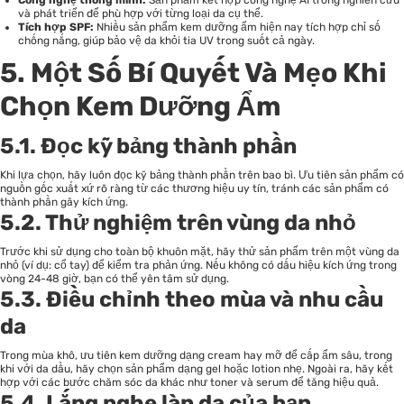
và phát triển để phù hợp với từng loại da cụ thể.
Tích hợp SPF:
Nhiều sản phẩm kem dưỡng ẩm hiện nay tích hợp chỉ số
chống nắng, giúp bảo vệ da khỏi tia UV trong suốt cả ngày.
5. Một Số Bí Quyết Và Mẹo Khi
Chọn Kem Dưỡng Ẩm
5.1. Đọc kỹ bảng thành phần
Khi lựa chọn, hãy luôn đọc kỹ bảng thành phần trên bao bì. Ưu tiên sản phẩm có
nguồn gốc xuất xứ rõ ràng từ các thương hiệu uy tín, tránh các sản phẩm có
thành phần gây kích ứng.
5.2. Thử nghiệm trên vùng da nhỏ
Trước khi sử dụng cho toàn bộ khuôn mặt, hãy thử sản phẩm trên một vùng da
nhỏ (ví dụ: cổ tay) để kiểm tra phản ứng. Nếu không có dấu hiệu kích ứng trong
vòng 24-48 giờ, bạn có thể yên tâm sử dụng.
5.3. Điều chỉnh theo mùa và nhu cầu
da
Trong mùa khô, ưu tiên kem dưỡng dạng cream hay mỡ để cấp ẩm sâu, trong
khi với da dầu, hãy chọn sản phẩm dạng gel hoặc lotion nhẹ. Ngoài ra, hãy kết
hợp với các bước chăm sóc da khác như toner và serum để tăng hiệu quả.
5.4. Lắng nghe làn da của bạn