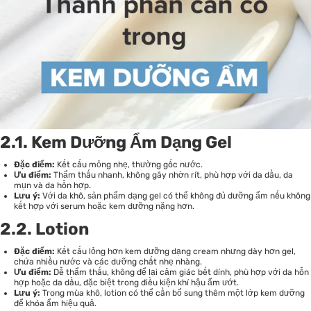
2.1. Kem Dưỡng Ẩm Dạng Gel
Đặc điểm:
Kết cấu mỏng nhẹ, thường gốc nước.
Ưu điểm:
Thẩm thấu nhanh, không gây nhờn rít, phù hợp với da dầu, da
mụn và da hỗn hợp.
Lưu ý:
Với da khô, sản phẩm dạng gel có thể không đủ dưỡng ẩm nếu không
kết hợp với serum hoặc kem dưỡng nặng hơn.
2.2. Lotion
Đặc điểm:
Kết cấu lỏng hơn kem dưỡng dạng cream nhưng dày hơn gel,
chứa nhiều nước và các dưỡng chất nhẹ nhàng.
Ưu điểm:
Dễ thẩm thấu, không để lại cảm giác bết dính, phù hợp với da hỗn
hợp hoặc da dầu, đặc biệt trong điều kiện khí hậu ẩm ướt.
Lưu ý:
Trong mùa khô, lotion có thể cần bổ sung thêm một lớp kem dưỡng
để khóa ẩm hiệu quả.