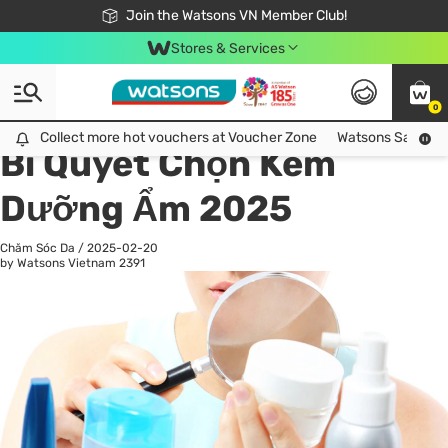
Free Shipping For Order From 249,000Đ
24h Fast delivery in Hồ Chí Minh City
Join the Watsons VN Member Club!
Stores & Services
0
All
Chăm Sóc Cá Nhân
Ch
Collect more hot vouchers at Voucher Zone
Collect more hot vouchers at Voucher Zone
Watsons Safety Al
Bí Quyết Chọn Kem
Dưỡng Ẩm 2025
Chăm Sóc Da
/
2025-02-20
by Watsons Vietnam
2391