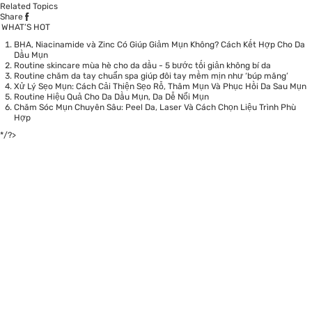
Related Topics
Share
WHAT’S HOT
BHA, Niacinamide và Zinc Có Giúp Giảm Mụn Không? Cách Kết Hợp Cho Da
Dầu Mụn
Routine skincare mùa hè cho da dầu - 5 bước tối giản không bí da
Routine chăm da tay chuẩn spa giúp đôi tay mềm mịn như ‘búp măng’
Xử Lý Sẹo Mụn: Cách Cải Thiện Sẹo Rỗ, Thâm Mụn Và Phục Hồi Da Sau Mụn
Routine Hiệu Quả Cho Da Dầu Mụn, Da Dễ Nổi Mụn
Chăm Sóc Mụn Chuyên Sâu: Peel Da, Laser Và Cách Chọn Liệu Trình Phù
Hợp
*/?>