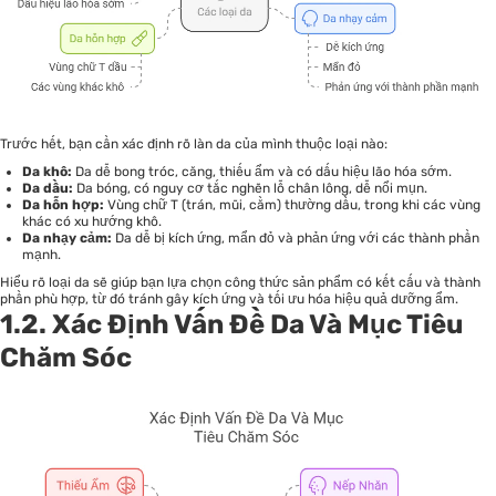
Trước hết, bạn cần xác định rõ làn da của mình thuộc loại nào:
Da khô:
Da dễ bong tróc, căng, thiếu ẩm và có dấu hiệu lão hóa sớm.
Da dầu:
Da bóng, có nguy cơ tắc nghẽn lỗ chân lông, dễ nổi mụn.
Da hỗn hợp:
Vùng chữ T (trán, mũi, cằm) thường dầu, trong khi các vùng
khác có xu hướng khô.
Da nhạy cảm:
Da dễ bị kích ứng, mẩn đỏ và phản ứng với các thành phần
mạnh.
Hiểu rõ loại da sẽ giúp bạn lựa chọn công thức sản phẩm có kết cấu và thành
phần phù hợp, từ đó tránh gây kích ứng và tối ưu hóa hiệu quả dưỡng ẩm.
1.2. Xác Định Vấn Đề Da Và Mục Tiêu
Chăm Sóc