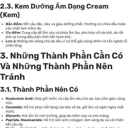
2.3. Kem Dưỡng Ẩm Dạng Cream
(Kem)
Đặc điểm:
Kết cấu đặc, dày và giàu dưỡng chất, thường có chứa dầu hoặc
các chất làm mềm da.
Ưu điểm:
Cung cấp độ ẩm sâu và khóa ẩm lâu, phù hợp với da khô, da rất
khô và trong điều kiện thời tiết hanh khô.
Lưu ý:
Không nên dùng cho da dầu vì có thể gây bóng nhờn và tắc nghẽn lỗ
chân lông.
3. Những Thành Phần Cần Có
Và Những Thành Phần Nên
Tránh
3.1. Thành Phần Nên Có
Hyaluronic Acid:
Giúp giữ nước và cấp ẩm sâu cho da, tạo cảm giác căng
mịn.
Ceramide:
Hỗ trợ phục hồi hàng rào bảo vệ da, giữ ẩm và ngăn ngừa mất
nước.
Glycerin:
Hút ẩm từ môi trường, giúp da mềm mại và mịn màng.
Peptide, Niacinamide:
Hỗ trợ sản sinh collagen, làm sáng da và cải thiện
kết cấu da.