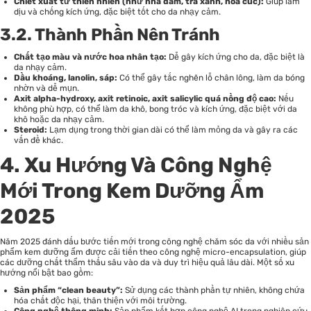
Chiết xuất từ thiên nhiên (như nha đam, trà xanh, hoa cúc):
Giúp làm
dịu và chống kích ứng, đặc biệt tốt cho da nhạy cảm.
3.2. Thành Phần Nên Tránh
Chất tạo màu và nước hoa nhân tạo:
Dễ gây kích ứng cho da, đặc biệt là
da nhạy cảm.
Dầu khoáng, lanolin, sáp:
Có thể gây tắc nghẽn lỗ chân lông, làm da bóng
nhờn và dễ mụn.
Axit alpha-hydroxy, axit retinoic, axit salicylic quá nồng độ cao:
Nếu
không phù hợp, có thể làm da khô, bong tróc và kích ứng, đặc biệt với da
khô hoặc da nhạy cảm.
Steroid:
Lạm dụng trong thời gian dài có thể làm mỏng da và gây ra các
vấn đề khác.
4. Xu Hướng Và Công Nghệ
Mới Trong Kem Dưỡng Ẩm
2025
Năm 2025 đánh dấu bước tiến mới trong công nghệ chăm sóc da với nhiều sản
phẩm kem dưỡng ẩm được cải tiến theo công nghệ micro-encapsulation, giúp
các dưỡng chất thẩm thấu sâu vào da và duy trì hiệu quả lâu dài. Một số xu
hướng nổi bật bao gồm:
Sản phẩm “clean beauty”:
Sử dụng các thành phần tự nhiên, không chứa
hóa chất độc hại, thân thiện với môi trường.
Công nghệ thông minh:
Sản phẩm kết hợp công nghệ AI trong nghiên cứu