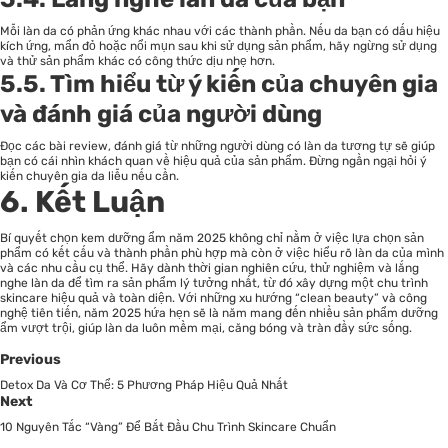
Mỗi làn da có phản ứng khác nhau với các thành phần. Nếu da bạn có dấu hiệu
kích ứng, mẩn đỏ hoặc nổi mụn sau khi sử dụng sản phẩm, hãy ngừng sử dụng
và thử sản phẩm khác có công thức dịu nhẹ hơn.
5.5. Tìm hiểu từ ý kiến của chuyên gia
và đánh giá của người dùng
Đọc các bài review, đánh giá từ những người dùng có làn da tương tự sẽ giúp
bạn có cái nhìn khách quan về hiệu quả của sản phẩm. Đừng ngần ngại hỏi ý
kiến chuyên gia da liễu nếu cần.
6. Kết Luận
Bí quyết chọn kem dưỡng ẩm năm 2025 không chỉ nằm ở việc lựa chọn sản
phẩm có kết cấu và thành phần phù hợp mà còn ở việc hiểu rõ làn da của mình
và các nhu cầu cụ thể. Hãy dành thời gian nghiên cứu, thử nghiệm và lắng
nghe làn da để tìm ra sản phẩm lý tưởng nhất, từ đó xây dựng một chu trình
skincare hiệu quả và toàn diện. Với những xu hướng “clean beauty” và công
nghệ tiên tiến, năm 2025 hứa hẹn sẽ là năm mang đến nhiều sản phẩm dưỡng
ẩm vượt trội, giúp làn da luôn mềm mại, căng bóng và tràn đầy sức sống.
Previous
Detox Da Và Cơ Thể: 5 Phương Pháp Hiệu Quả Nhất
Next
10 Nguyên Tắc “Vàng” Để Bắt Đầu Chu Trình Skincare Chuẩn