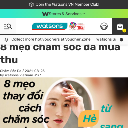
Free Shipping For Order From 249,000Đ
24h Fast delivery in Hồ Chí Minh City
Join the Watsons VN Member Club!
Stores & Services
0
All
Chăm Sóc Cá Nhân
Ch
Collect more hot vouchers at Voucher Zone
Collect more hot vouchers at Voucher Zone
Watsons Safety Al
8 mẹo chăm sóc da mùa
thu
Chăm Sóc Da
/
2021-08-25
by Watsons Vietnam
3177