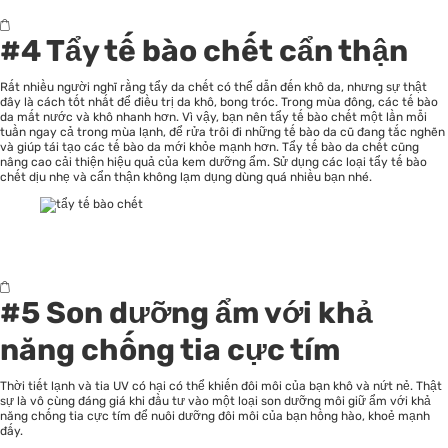
#4 Tẩy tế bào chết cẩn thận
Rất nhiều người nghĩ rằng tẩy da chết có thể dẫn đến khô da, nhưng sự thật
đây là cách tốt nhất để điều trị da khô, bong tróc. Trong mùa đông, các tế bào
da mất nước và khô nhanh hơn. Vì vậy, bạn nên tẩy tế bào chết một lần mỗi
tuần ngay cả trong mùa lạnh, để rửa trôi đi những tế bào da cũ đang tắc nghẽn
và giúp tái tạo các tế bào da mới khỏe mạnh hơn. Tẩy tế bào da chết cũng
nâng cao cải thiện hiệu quả của kem dưỡng ẩm. Sử dụng các loại tẩy tế bào
chết dịu nhẹ và cẩn thận không lạm dụng dùng quá nhiều bạn nhé.
#5 Son dưỡng ẩm với khả
năng chống tia cực tím
Thời tiết lạnh và tia UV có hại có thể khiến đôi môi của bạn khô và nứt nẻ. Thật
sự là vô cùng đáng giá khi đầu tư vào một loại son dưỡng môi giữ ẩm với khả
năng chống tia cực tím để nuôi dưỡng đôi môi của bạn hồng hào, khoẻ mạnh
đấy.