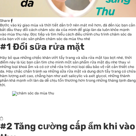
Share
Bước vào kỳ giao mùa và thời tiết dần trở nên mát mẻ hơn, đã đến lúc bạn cần
bắt đầu thay đổi cách chăm sóc da của mình để giúp làn da luôn khỏe mạnh
vào mùa thu này. Đọc tiếp và tìm hiểu cách điều chỉnh chu trình chăm sóc da
của bạn với các sản phẩm
chăm sóc da
mùa thu nhé
#1 Đổi sữa rửa mặt
Hãy bỏ qua những chiếc khăn ướt tẩy trang và sữa rửa mặt tạo bọt nhé, thời
điểm này là lúc bạn cần tìm cho mình một sản phẩm rửa mặt dịu nhẹ thay vì
những loại khoá ẩm và có cơ chế rửa trôi mọi loại dầu bảo vệ rất cần thiết cho
da. Hãy chắc chắn tránh xa những sữa rửa mặt và dung dịch tẩy trang có chứa
hàm lượng axit cao, chẳng hạn như axit salicylic và axit glycol, những thành
phần khá mạnh với làn da dễ chịu tổn thương hơn trong những tháng lạnh đang
tới.
#2 Tăng cường cấp ẩm khi vào