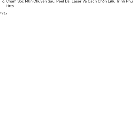
Chăm Sóc Mụn Chuyên Sâu: Peel Da, Laser Và Cách Chọn Liệu Trình Phù
Hợp
*/?>