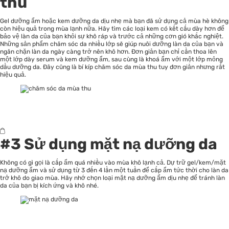
thu
Gel dưỡng ẩm hoặc kem dưỡng da dịu nhẹ mà bạn đã sử dụng cả mùa hè không
còn hiệu quả trong mùa lạnh nữa. Hãy tìm các loại kem có kết cấu dày hơn để
bảo vệ làn da của bạn khỏi sự khô ráp và trước cả những cơn gió khắc nghiệt.
Những sản phẩm chăm sóc da nhiều lớp sẽ giúp nuôi dưỡng làn da của bạn và
ngăn chặn làn da ngày càng trở nên khô hơn. Đơn giản bạn chỉ cần thoa lên
một lớp dày serum và kem dưỡng ẩm, sau cùng là khoá ẩm với một lớp mỏng
dầu dưỡng da. Đây cũng là bí kíp chăm sóc da mùa thu tuy đơn giản nhưng rất
hiệu quả.
#3 Sử dụng mặt nạ dưỡng da
Không có gì gọi là cấp ẩm quá nhiều vào mùa khô lạnh cả. Dự trữ gel/kem/mặt
nạ dưỡng ẩm và sử dụng từ 3 đến 4 lần một tuần để cấp ẩm tức thời cho làn da
trở khô do giao mùa. Hãy nhớ chọn loại mặt nạ dưỡng ẩm dịu nhẹ để tránh làn
da của bạn bị kích ứng và khô nhé.