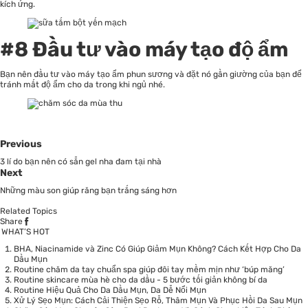
kích ứng.
#8 Đầu tư vào máy tạo độ ẩm
Bạn nên đầu tư vào máy tạo ẩm phun sương và đặt nó gần giường của bạn để
tránh mất độ ẩm cho da trong khi ngủ nhé.
Previous
3 lí do bạn nên có sẵn gel nha đam tại nhà
Next
Những màu son giúp răng bạn trắng sáng hơn
Related Topics
Share
WHAT’S HOT
BHA, Niacinamide và Zinc Có Giúp Giảm Mụn Không? Cách Kết Hợp Cho Da
Dầu Mụn
Routine chăm da tay chuẩn spa giúp đôi tay mềm mịn như ‘búp măng’
Routine skincare mùa hè cho da dầu - 5 bước tối giản không bí da
Routine Hiệu Quả Cho Da Dầu Mụn, Da Dễ Nổi Mụn
Xử Lý Sẹo Mụn: Cách Cải Thiện Sẹo Rỗ, Thâm Mụn Và Phục Hồi Da Sau Mụn