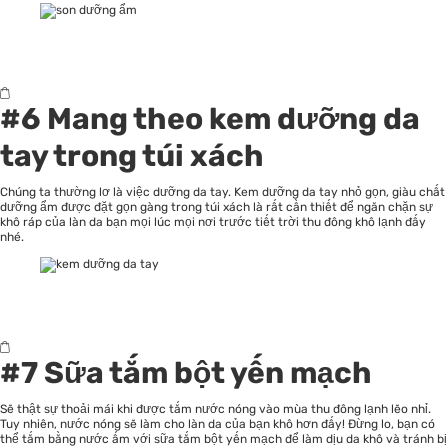
#6 Mang theo kem dưỡng da
tay trong túi xách
Chúng ta thường lơ là việc dưỡng da tay. Kem dưỡng da tay nhỏ gọn, giàu chất
dưỡng ẩm được đặt gọn gàng trong túi xách là rất cần thiết để ngăn chặn sự
khô ráp của làn da bạn mọi lúc mọi nơi trước tiết trời thu đông khô lạnh đấy
nhé.
#7 Sữa tắm bột yến mạch
Sẽ thật sự thoải mái khi được tắm nước nóng vào mùa thu đông lạnh lẽo nhỉ.
Tuy nhiên, nước nóng sẽ làm cho làn da của bạn khô hơn đấy! Đừng lo, bạn có
thể tắm bằng nước ấm với sữa tắm bột yến mạch để làm dịu da khô và tránh bị