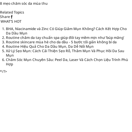
8 mẹo chăm sóc da mùa thu
Related Topics
Share
WHAT’S HOT
BHA, Niacinamide và Zinc Có Giúp Giảm Mụn Không? Cách Kết Hợp Cho
Da Dầu Mụn
Routine chăm da tay chuẩn spa giúp đôi tay mềm mịn như ‘búp măng’
Routine skincare mùa hè cho da dầu - 5 bước tối giản không bí da
Routine Hiệu Quả Cho Da Dầu Mụn, Da Dễ Nổi Mụn
Xử Lý Sẹo Mụn: Cách Cải Thiện Sẹo Rỗ, Thâm Mụn Và Phục Hồi Da Sau
Mụn
Chăm Sóc Mụn Chuyên Sâu: Peel Da, Laser Và Cách Chọn Liệu Trình Phù
Hợp
*/?>