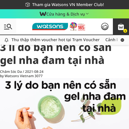
Giao hàng nhanh 24h - Áp dụng khu vực TP. Hồ Chí Minh
Miễn phí giao hàng cho đơn hàng từ 249,000Đ
Tham gia Watsons VN Member Club!
Cửa hàng & Dịch vụ
0
All
Chăm Sóc Cá Nhân
Ch
Thu thập thêm voucher hot tại Trạm Voucher
Thu thập thêm voucher hot tại Trạm Voucher
Cảnh báo An
3 lí do bạn nên có sẵn
gel nha đam tại nhà
Chăm Sóc Da
/
2021-08-24
by Watsons Vietnam
3077