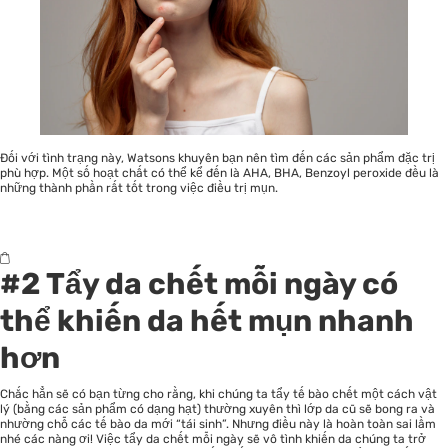
Đối với tình trạng này, Watsons khuyên bạn nên tìm đến các sản phẩm đặc trị
phù hợp. Một số hoạt chất có thể kể đến là AHA, BHA, Benzoyl peroxide đều là
những thành phần rất tốt trong việc điều trị mụn.
#2 Tẩy da chết mỗi ngày có
thể khiến da hết mụn nhanh
hơn
Chắc hẳn sẽ có bạn từng cho rằng, khi chúng ta tẩy tế bào chết một cách vật
lý (bằng các sản phẩm có dạng hạt) thường xuyên thì lớp da cũ sẽ bong ra và
nhường chỗ các tế bào da mới “tái sinh”. Nhưng điều này là hoàn toàn sai lầm
nhé các nàng ơi! Việc tẩy da chết mỗi ngày sẽ vô tình khiến da chúng ta trở