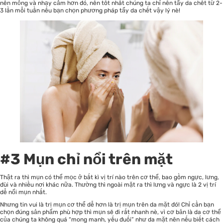
nên mỏng và nhạy cảm hơn đó, nên tốt nhất chúng ta chỉ nên tẩy da chết từ 2-
3 lần mỗi tuần nếu bạn chọn phương pháp tẩy da chết vậy lý nè!
#3 Mụn chỉ nổi trên mặt
Thật ra thì mụn có thể mọc ở bất kì vị trí nào trên cơ thể, bao gồm ngực, lưng,
đùi và nhiều nơi khác nữa. Thường thì ngoài mặt ra thì lưng và ngực là 2 vị trí
dễ nổi mụn nhất.
Nhưng tin vui là trị mụn cơ thể dễ hơn là trị mụn trên da mặt đó! Chỉ cần bạn
chọn đúng sản phẩm phù hợp thì mụn sẽ đi rất nhanh nè, vì cơ bản là da cơ thể
của chúng ta không quá “mong manh, yếu đuối” như da mặt nên nếu biết cách