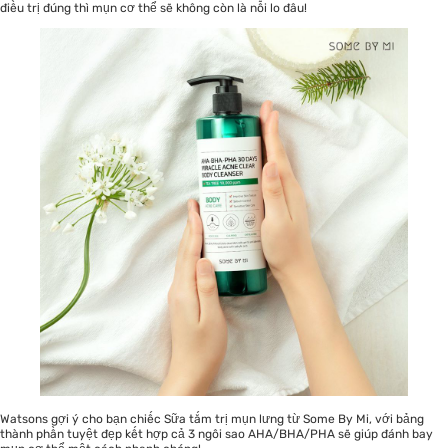
điều trị đúng thì mụn cơ thể sẽ không còn là nỗi lo đâu!
Watsons gợi ý cho bạn chiếc Sữa tắm trị mụn lưng từ Some By Mi, với bảng
thành phần tuyệt đẹp kết hợp cả 3 ngôi sao AHA/BHA/PHA sẽ giúp đánh bay