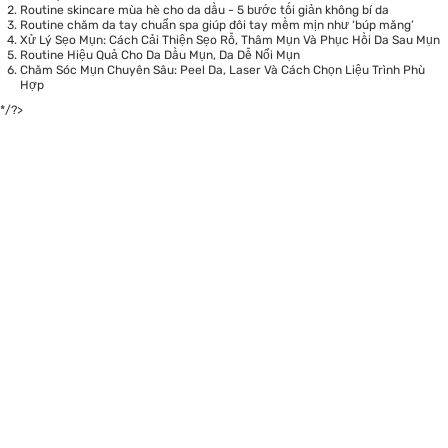
Routine skincare mùa hè cho da dầu - 5 bước tối giản không bí da
Routine chăm da tay chuẩn spa giúp đôi tay mềm mịn như ‘búp măng’
Xử Lý Sẹo Mụn: Cách Cải Thiện Sẹo Rỗ, Thâm Mụn Và Phục Hồi Da Sau Mụn
Routine Hiệu Quả Cho Da Dầu Mụn, Da Dễ Nổi Mụn
Chăm Sóc Mụn Chuyên Sâu: Peel Da, Laser Và Cách Chọn Liệu Trình Phù
Hợp
*/?>