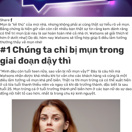
Share
Mụn là “kẻ thù” của mọi nhà, nhưng không phải ai cũng thật sự hiểu rõ về mụn.
Bằng chứng là hiện giờ vẫn còn rất nhiều bạn thật sự tin rằng kem đánh răng
có thể trị mụn (cái này là sai hoàn toàn nhé cả nhà ơi, Watsons sẽ giải thích kĩ
hơn ở dưới nha!) Do đó, hôm nay Watsons sẽ tổng hợp giúp 5 điều lầm tưởng
thường thấy về mụn nhé!
#1 Chúng ta chỉ bị mụn trong
giai đoạn dậy thì
“Mình đâu còn tuổi teen nữa, sao vẫn bị nổi mụn vậy?” Đây là câu hỏi mà
Watsons nhận được khá nhiều khi tư vấn cho các khách hàng và cũng là một
điều lầm tưởng về mụn khá phổ biến. Thật ra thì mụn trứng cá có thể xuất hiện
ở cả lứa tuổi thanh thiếu niên và ngay cả khi đã trưởng thành, đặc biệt là sau
tuổi 25. Mụn trứng cá ở tuổi trưởng thành phổ biến hơn ở các bạn nữ do sự dao
động nội tiết tố cao hơn, nhất là trong chu kỳ kinh nguyệt.