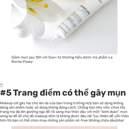
Giảm mụn sau 12H với Duo+ từ thương hiệu dược mỹ phẩm La
Roche Posay
#5 Trang điểm có thể gây mụn
Makeup
chỉ gây hại cho làn da của bạn trong trường hợp bạn sử dụng không
đúng sản phẩm hoặc sử dụng không đúng cách. Chẳng hạn như việc chưa tẩy
trang mà đã lên giường ngủ để rồi sáng mai thức dậy với một “binh đoàn” mụn
xong lại đổ lỗi cho đồ makeup dỏm là không được đâu nè! Tuy nhiên để cẩn thận
hơn thì bạn có thể chọn mua những sản phẩm oil-free (không chứa dầu)nha!