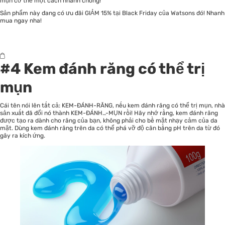
mụn cơ thể một cách nhanh chóng!
Sản phẩm này đang có ưu đãi GIẢM 15% tại Black Friday của Watsons đó! Nhanh
mua ngay nha!
#4 Kem đánh răng có thể trị
mụn
Cái tên nói lên tất cả: KEM-ĐÁNH-RĂNG, nếu kem đánh răng có thể trị mụn, nhà
sản xuất đã đổi nó thành KEM-ĐÁNH…-MỤN rồi! Hãy nhớ rằng, kem đánh răng
được tạo ra dành cho răng của bạn, không phải cho bề mặt nhạy cảm của da
mặt. Dùng kem đánh răng trên da có thể phá vỡ độ cân bằng pH trên da từ đó
gây ra kích ứng.