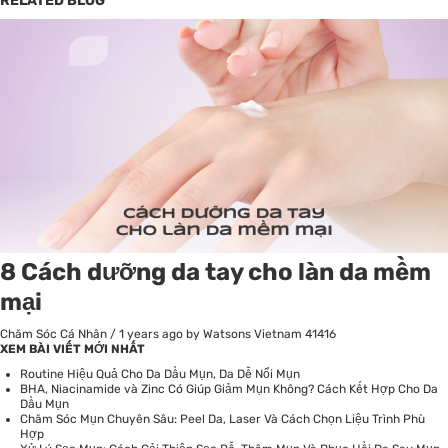
RELATED BLOG
8 Cách dưỡng da tay cho làn da mềm
mại
Chăm Sóc Cá Nhân
/
1 years ago
by Watsons Vietnam
41416
XEM BÀI VIẾT MỚI NHẤT
Routine Hiệu Quả Cho Da Dầu Mụn, Da Dễ Nổi Mụn
BHA, Niacinamide và Zinc Có Giúp Giảm Mụn Không? Cách Kết Hợp Cho Da
Dầu Mụn
Chăm Sóc Mụn Chuyên Sâu: Peel Da, Laser Và Cách Chọn Liệu Trình Phù
Hợp