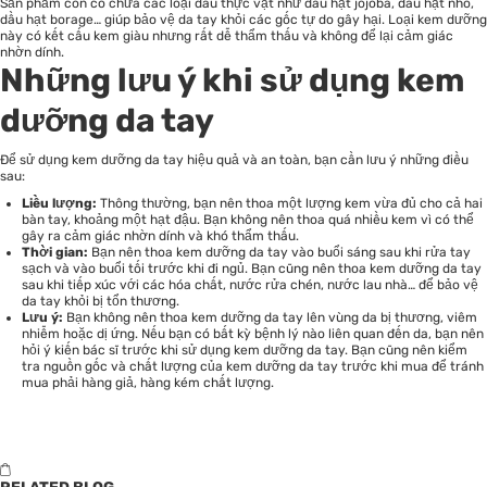
Sản phẩm còn có chứa các loại dầu thực vật như dầu hạt jojoba, dầu hạt nho,
dầu hạt borage… giúp bảo vệ da tay khỏi các gốc tự do gây hại. Loại kem dưỡng
này có kết cấu kem giàu nhưng rất dễ thẩm thấu và không để lại cảm giác
nhờn dính.
Những lưu ý khi sử dụng kem
dưỡng da tay
Để sử dụng kem dưỡng da tay hiệu quả và an toàn, bạn cần lưu ý những điều
sau:
Liều lượng:
Thông thường, bạn nên thoa một lượng kem vừa đủ cho cả hai
bàn tay, khoảng một hạt đậu. Bạn không nên thoa quá nhiều kem vì có thể
gây ra cảm giác nhờn dính và khó thẩm thấu.
Thời gian:
Bạn nên thoa kem dưỡng da tay vào buổi sáng sau khi rửa tay
sạch và vào buổi tối trước khi đi ngủ. Bạn cũng nên thoa kem dưỡng da tay
sau khi tiếp xúc với các hóa chất, nước rửa chén, nước lau nhà… để bảo vệ
da tay khỏi bị tổn thương.
Lưu ý:
Bạn không nên thoa kem dưỡng da tay lên vùng da bị thương, viêm
nhiễm hoặc dị ứng. Nếu bạn có bất kỳ bệnh lý nào liên quan đến da, bạn nên
hỏi ý kiến bác sĩ trước khi sử dụng kem dưỡng da tay. Bạn cũng nên kiểm
tra nguồn gốc và chất lượng của kem dưỡng da tay trước khi mua để tránh
mua phải hàng giả, hàng kém chất lượng.