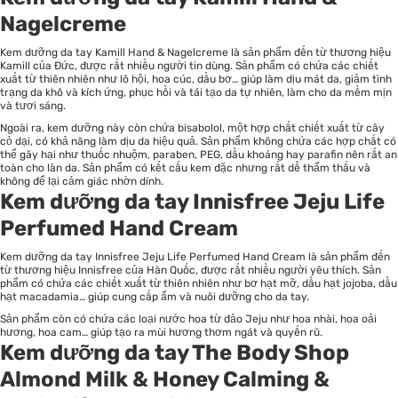
Nagelcreme
Kem dưỡng da tay Kamill Hand & Nagelcreme là sản phẩm đến từ thương hiệu
Kamill của Đức, được rất nhiều người tin dùng. Sản phẩm có chứa các chiết
xuất từ thiên nhiên như lô hội, hoa cúc, dầu bơ… giúp làm dịu mát da, giảm tình
trạng da khô và kích ứng, phục hồi và tái tạo da tự nhiên, làm cho da mềm mịn
và tươi sáng.
Ngoài ra, kem dưỡng này còn chứa bisabolol, một hợp chất chiết xuất từ cây
cỏ dại, có khả năng làm dịu da hiệu quả. Sản phẩm không chứa các hợp chất có
thể gây hại như thuốc nhuộm, paraben, PEG, dầu khoáng hay parafin nên rất an
toàn cho làn da. Sản phẩm có kết cấu kem đặc nhưng rất dễ thẩm thấu và
không để lại cảm giác nhờn dính.
Kem dưỡng da tay Innisfree Jeju Life
Perfumed Hand Cream
Kem dưỡng da tay Innisfree Jeju Life Perfumed Hand Cream là sản phẩm đến
từ thương hiệu Innisfree của Hàn Quốc, được rất nhiều người yêu thích. Sản
phẩm có chứa các chiết xuất từ thiên nhiên như bơ hạt mỡ, dầu hạt jojoba, dầu
hạt macadamia… giúp cung cấp ẩm và nuôi dưỡng cho da tay.
Sản phẩm còn có chứa các loại nước hoa từ đảo Jeju như hoa nhài, hoa oải
hương, hoa cam… giúp tạo ra mùi hương thơm ngát và quyến rũ.
Kem dưỡng da tay The Body Shop
Almond Milk & Honey Calming &