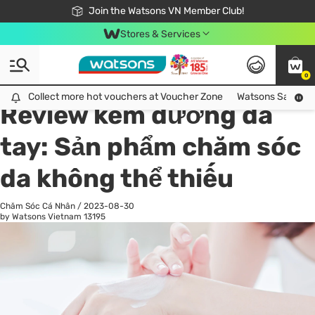
Free Shipping For Order From 249,000Đ
24h Fast delivery in Hồ Chí Minh City
Join the Watsons VN Member Club!
Stores & Services
0
All
Chăm Sóc Cá Nhân
Ch
Collect more hot vouchers at Voucher Zone
Collect more hot vouchers at Voucher Zone
Watsons Safety Al
Review kem dưỡng da
tay: Sản phẩm chăm sóc
da không thể thiếu
Chăm Sóc Cá Nhân
/
2023-08-30
by Watsons Vietnam
13195