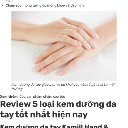
chịu.
Chăm sóc móng tay, giúp móng khỏe và đẹp hơn.
Kem dưỡng da tay giúp bảo vệ da khỏi các yếu tố gây hại từ môi
trường
Xem thêm:
Các sản phẩm chăm sóc tóc
Review 5 loại kem dưỡng da
tay tốt nhất hiện nay
Kem dưỡng da tay Kamill Hand &