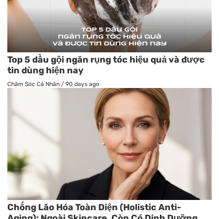
Top 5 dầu gội ngăn rụng tóc hiệu quả và được
tin dùng hiện nay
Chăm Sóc Cá Nhân
/
90 days ago
Chống Lão Hóa Toàn Diện (Holistic Anti-
Aging): Ngoài Skincare, Còn Có Dinh Dưỡng,