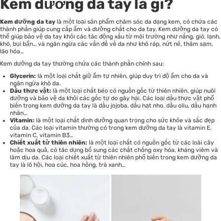
Kem dưỡng da tay là gì?
Kem dưỡng da tay
là một loại sản phẩm
chăm sóc da
dạng kem, có chứa các
thành phần giúp cung cấp ẩm và dưỡng chất cho da tay. Kem dưỡng da tay có
thể giúp bảo vệ da tay khỏi các tác động xấu từ môi trường như nắng, gió, lạnh,
khô, bụi bẩn… và ngăn ngừa các vấn đề về da như khô ráp, nứt nẻ, thâm sạm,
lão hóa…
Kem dưỡng da tay thường chứa các thành phần chính sau:
Glycerin:
là một loại chất giữ ẩm tự nhiên, giúp duy trì độ ẩm cho da và
ngăn ngừa khô da.
Dầu thực vật:
là một loại chất béo có nguồn gốc từ thiên nhiên, giúp nuôi
dưỡng và bảo vệ da khỏi các gốc tự do gây hại. Các loại dầu thực vật phổ
biến trong kem dưỡng da tay là dầu jojoba, dầu hạt nho, dầu oliu, dầu hạnh
nhân…
Vitamin:
là một loại chất dinh dưỡng quan trọng cho sức khỏe và sắc đẹp
của da. Các loại vitamin thường có trong kem dưỡng da tay là vitamin E,
vitamin C, vitamin B3…
Chiết xuất từ thiên nhiên:
là một loại chất có nguồn gốc từ các loài cây
hoặc hoa quả, có tác dụng bổ sung các chất chống oxy hóa, kháng viêm và
làm dịu da. Các loại chiết xuất từ thiên nhiên phổ biến trong kem dưỡng da
tay là lô hội, hoa cúc, hoa hồng, trà xanh…