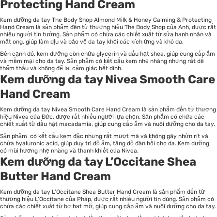
Protecting Hand Cream
Kem dưỡng da tay The Body Shop Almond Milk & Honey Calming & Protecting
Hand Cream là sản phẩm đến từ thương hiệu The Body Shop của Anh, được rất
nhiều người tin tưởng. Sản phẩm có chứa các chiết xuất từ sữa hạnh nhân và
mật ong, giúp làm dịu và bảo vệ da tay khỏi các kích ứng và khô da.
Bên cạnh đó, kem dưỡng còn chứa glycerin và dầu hạt shea, giúp cung cấp ẩm
và mềm mại cho da tay. Sản phẩm có kết cấu kem nhẹ nhàng nhưng rất dễ
thẩm thấu và không để lại cảm giác bết dính.
Kem dưỡng da tay Nivea Smooth Care
Hand Cream
Kem dưỡng da tay Nivea Smooth Care Hand Cream là sản phẩm đến từ thương
hiệu Nivea của Đức, được rất nhiều người lựa chọn. Sản phẩm có chứa các
chiết xuất từ dầu hạt macadamia, giúp cung cấp ẩm và nuôi dưỡng cho da tay.
Sản phẩm có kết cấu kem đặc nhưng rất mượt mà và không gây nhờn rít và
chứa hyaluronic acid, giúp duy trì độ ẩm, tăng độ đàn hồi cho da. Kem dưỡng
có mùi hương nhẹ nhàng và thanh khiết của Nivea.
Kem dưỡng da tay L’Occitane Shea
Butter Hand Cream
Kem dưỡng da tay L’Occitane Shea Butter Hand Cream là sản phẩm đến từ
thương hiệu L’Occitane của Pháp, được rất nhiều người tin dùng. Sản phẩm có
chứa các chiết xuất từ bơ hạt mỡ, giúp cung cấp ẩm và nuôi dưỡng cho da tay.