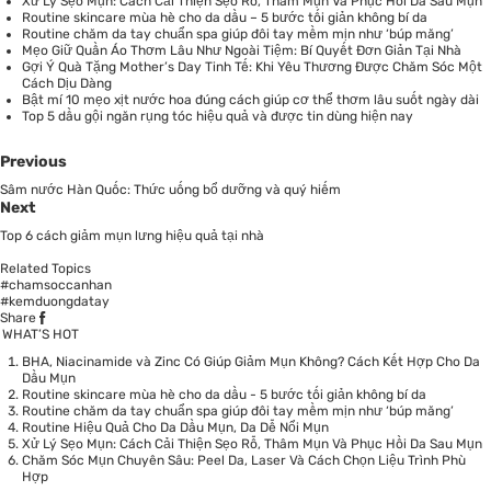
Xử Lý Sẹo Mụn: Cách Cải Thiện Sẹo Rỗ, Thâm Mụn Và Phục Hồi Da Sau Mụn
Routine skincare mùa hè cho da dầu – 5 bước tối giản không bí da
Routine chăm da tay chuẩn spa giúp đôi tay mềm mịn như ‘búp măng’
Mẹo Giữ Quần Áo Thơm Lâu Như Ngoài Tiệm: Bí Quyết Đơn Giản Tại Nhà
Gợi Ý Quà Tặng Mother’s Day Tinh Tế: Khi Yêu Thương Được Chăm Sóc Một
Cách Dịu Dàng
Bật mí 10 mẹo xịt nước hoa đúng cách giúp cơ thể thơm lâu suốt ngày dài
Top 5 dầu gội ngăn rụng tóc hiệu quả và được tin dùng hiện nay
Previous
Sâm nước Hàn Quốc: Thức uống bổ dưỡng và quý hiếm
Next
Top 6 cách giảm mụn lưng hiệu quả tại nhà
Related Topics
#chamsoccanhan
#kemduongdatay
Share
WHAT’S HOT
BHA, Niacinamide và Zinc Có Giúp Giảm Mụn Không? Cách Kết Hợp Cho Da
Dầu Mụn
Routine skincare mùa hè cho da dầu - 5 bước tối giản không bí da
Routine chăm da tay chuẩn spa giúp đôi tay mềm mịn như ‘búp măng’
Routine Hiệu Quả Cho Da Dầu Mụn, Da Dễ Nổi Mụn
Xử Lý Sẹo Mụn: Cách Cải Thiện Sẹo Rỗ, Thâm Mụn Và Phục Hồi Da Sau Mụn
Chăm Sóc Mụn Chuyên Sâu: Peel Da, Laser Và Cách Chọn Liệu Trình Phù
Hợp