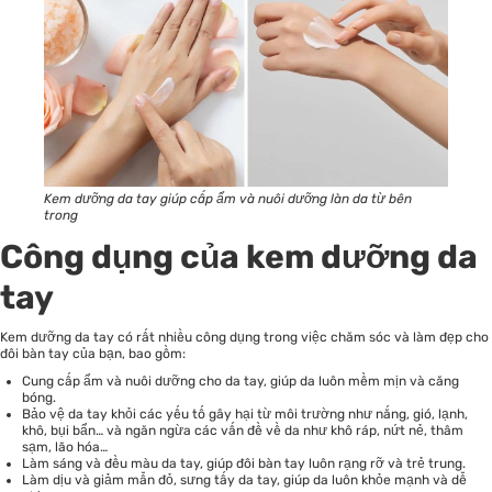
Kem dưỡng da tay giúp cấp ẩm và nuôi dưỡng làn da từ bên
trong
Công dụng của kem dưỡng da
tay
Kem dưỡng da tay có rất nhiều công dụng trong việc chăm sóc và làm đẹp cho
đôi bàn tay của bạn, bao gồm:
Cung cấp ẩm và nuôi dưỡng cho da tay, giúp da luôn mềm mịn và căng
bóng.
Bảo vệ da tay khỏi các yếu tố gây hại từ môi trường như nắng, gió, lạnh,
khô, bụi bẩn… và ngăn ngừa các vấn đề về da như khô ráp, nứt nẻ, thâm
sạm, lão hóa…
Làm sáng và đều màu da tay, giúp đôi bàn tay luôn rạng rỡ và trẻ trung.
Làm dịu và giảm mẫn đỏ, sưng tấy da tay, giúp da luôn khỏe mạnh và dễ