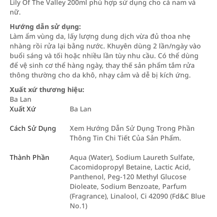
Lily Of The Valley 200ml phù hợp sử dụng cho cả nam và
nữ.
Hướng dẫn sử dụng:
Làm ẩm vùng da, lấy lượng dung dịch vừa đủ thoa nhẹ
nhàng rồi rửa lại bằng nước. Khuyên dùng 2 lần/ngày vào
buổi sáng và tối hoặc nhiều lần tùy nhu cầu. Có thể dùng
để vệ sinh cơ thể hàng ngày, thay thế sản phẩm tắm rửa
thông thường cho da khô, nhạy cảm và dễ bị kích ứng.
Xuất xứ thương hiệu:
Ba Lan
Xuất Xứ
Ba Lan
Cách Sử Dụng
Xem Hướng Dẫn Sử Dụng Trong Phần
Thông Tin Chi Tiết Của Sản Phẩm.
Thành Phần
Aqua (Water), Sodium Laureth Sulfate,
Cacomidopropyl Betaine, Lactic Acid,
Panthenol, Peg-120 Methyl Glucose
Dioleate, Sodium Benzoate, Parfum
(Fragrance), Linalool, Ci 42090 (Fd&C Blue
No.1)