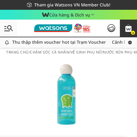
Giao hàng nhanh 24h - Áp dụng khu vực TP. Hồ Chí Minh
Miễn phí giao hàng cho đơn hàng từ 249,000Đ
Tham gia Watsons VN Member Club!
Cửa hàng & Dịch vụ
0
Thu thập thêm voucher hot tại Trạm Voucher
Thu thập thêm voucher hot tại Trạm Voucher
Cảnh báo An
TRANG CHỦ
/
CHĂM SÓC CÁ NHÂN
/
VỆ SINH PHỤ NỮ
/
NƯỚC RỬA PHỤ K