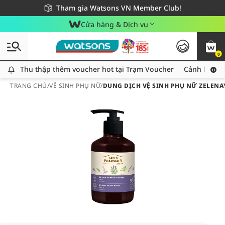
Giao hàng nhanh 24h - Áp dụng khu vực TP. Hồ Chí Minh
Miễn phí giao hàng cho đơn hàng từ 249,000Đ
Tham gia Watsons VN Member Club!
Cửa hàng & Dịch vụ
0
Thu thập thêm voucher hot tại Trạm Voucher
Thu thập thêm voucher hot tại Trạm Voucher
Cảnh báo An
TRANG CHỦ
/
VỆ SINH PHỤ NỮ
/
DUNG DỊCH VỆ SINH PHỤ NỮ ZELENA