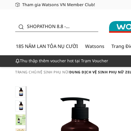
Tham gia Watsons VN Member Club!
Miễn phí giao hàng cho đơn hàng từ 249,000Đ
Giao hàng nhanh 24h - Áp dụng khu vực TP. Hồ Chí M
185 NĂM LAN TỎA NỤ
CƯỜI - GIẢM ĐẾN
SHOPATHON 8.8 -
50%
DEAL ĐỈNH
185 NĂM LAN TỎA NỤ CƯỜI
Watsons
Trang Đ
Thu thập thêm voucher hot tại Trạm Voucher
TRANG CHỦ
/
VỆ SINH PHỤ NỮ
/
DUNG DỊCH VỆ SINH PHỤ NỮ ZE