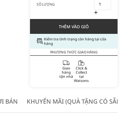
SỐ LƯỢNG
THÊM VÀO GIỎ
Kiểm tra tình trạng còn hàng tại cửa
hàng
PHƯƠNG THỨC GIAO HÀNG
Giao
Click &
hàng
Collect
tận nhà
tại
Watsons
I BÁN
KHUYẾN MÃI (QUÀ TẶNG CÓ SẴN KH