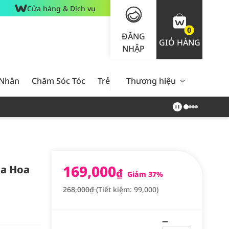
Cửa hàng & Dịch vụ
0
ĐĂNG
GIỎ HÀNG
NHẬP
 Nhân
Chăm Sóc Tóc
Trẻ Em
Thương hiệu
Nam Giới
Chăm Sóc 
169,000
ka Hoa
₫
Giảm 37%
268,000₫
(Tiết kiệm: 99,000)