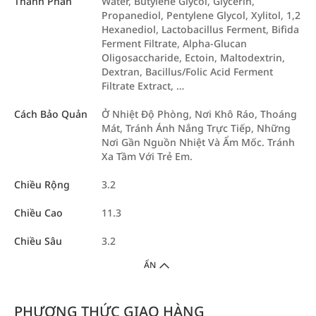
Thành Phần
Water, Butylene Glycol, Glycerin,
Propanediol, Pentylene Glycol, Xylitol, 1,2
Hexanediol, Lactobacillus Ferment, Bifida
Ferment Filtrate, Alpha-Glucan
Oligosaccharide, Ectoin, Maltodextrin,
Dextran, Bacillus/Folic Acid Ferment
Filtrate Extract, …
Cách Bảo Quản
Ở Nhiệt Độ Phòng, Nơi Khô Ráo, Thoáng
Mát, Tránh Ánh Nắng Trực Tiếp, Những
Nơi Gần Nguồn Nhiệt Và Ẩm Mốc. Tránh
Xa Tầm Với Trẻ Em.
Chiều Rộng
3.2
Chiều Cao
11.3
Chiều Sâu
3.2
ẨN
PHƯƠNG THỨC GIAO HÀNG