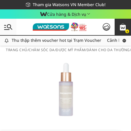
Giao hàng nhanh 24h - Áp dụng khu vực TP. Hồ Chí Minh
Miễn phí giao hàng cho đơn hàng từ 249,000Đ
Tham gia Watsons VN Member Club!
Cửa hàng & Dịch vụ
0
Thu thập thêm voucher hot tại Trạm Voucher
Thu thập thêm voucher hot tại Trạm Voucher
Cảnh báo An
TRANG CHỦ
/
CHĂM SÓC DA
/
DƯỢC MỸ PHẨM
/
DÀNH CHO DA THƯỜNG/