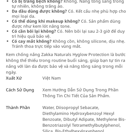
Có bị trắng bệch không?
Không. Nâng tông sáng trong
tự nhiên, không trắng ảo.
Da dầu dùng được không?
Có. Kết cấu nhẹ phù hợp cho
mọi loại da.
Có thể dùng khi makeup không?
Có. Sản phẩm dùng
được như kem lót nâng tone.
Có cần bôi lại không?
Có. Nên bôi lại sau 2-3 giờ để duy
trì hiệu quả bảo vệ.
Có cay mắt không?
Không cồn, không silicone, dịu nhẹ.
Tránh thoa trực tiếp vào vùng mắt.
Kem chống nắng Zakka Naturals Hyglow Protection là bước
không thể thiếu trong routine buổi sáng, giúp bạn tự tin ra
nắng với làn da được bảo vệ và nâng tông sáng trong mỗi
ngày.
Xuất Xứ
Việt Nam
Cách Sử Dụng
Xem Hướng Dẫn Sử Dụng Trong Phần
Thông Tin Chi Tiết Của Sản Phẩm.
Thành Phần
Water, Diisopropyl Sebacate,
Diethylamino Hydroxybenzoyl Hexyl
Benzoate, Dibutyl Adipate, Methylene Bis-
Benzotriazolyl Tetramethylbutylphenol,
Silica, Bis-Ethylhexyloxyphenol