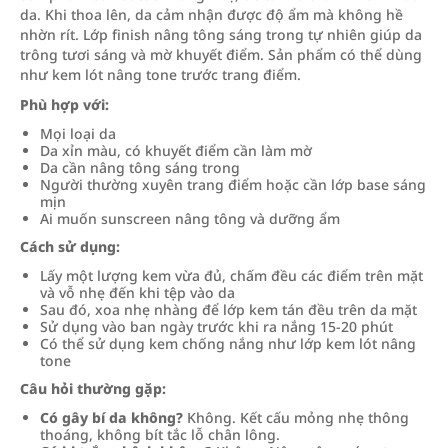
da. Khi thoa lên, da cảm nhận được độ ẩm mà không hề
nhờn rít. Lớp finish nâng tông sáng trong tự nhiên giúp da
trông tươi sáng và mờ khuyết điểm. Sản phẩm có thể dùng
như kem lót nâng tone trước trang điểm.
Phù hợp với:
Mọi loại da
Da xỉn màu, có khuyết điểm cần làm mờ
Da cần nâng tông sáng trong
Người thường xuyên trang điểm hoặc cần lớp base sáng
mịn
Ai muốn sunscreen nâng tông và dưỡng ẩm
Cách sử dụng:
Lấy một lượng kem vừa đủ, chấm đều các điểm trên mặt
và vỗ nhẹ đến khi tệp vào da
Sau đó, xoa nhẹ nhàng để lớp kem tán đều trên da mặt
Sử dụng vào ban ngày trước khi ra nắng 15-20 phút
Có thể sử dụng kem chống nắng như lớp kem lót nâng
tone
Câu hỏi thường gặp:
Có gây bí da không?
Không. Kết cấu mỏng nhẹ thông
thoáng, không bít tắc lỗ chân lông.