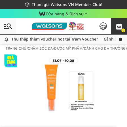
Giao hàng nhanh 24h - Áp dụng khu vực TP. Hồ Chí Minh
Miễn phí giao hàng cho đơn hàng từ 249,000Đ
Tham gia Watsons VN Member Club!
Cửa hàng & Dịch vụ
0
Thu thập thêm voucher hot tại Trạm Voucher
Thu thập thêm voucher hot tại Trạm Voucher
Cảnh báo An
TRANG CHỦ
/
CHĂM SÓC DA
/
DƯỢC MỸ PHẨM
/
DÀNH CHO DA THƯỜNG/