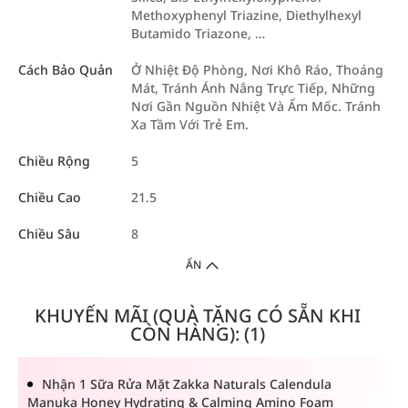
Methoxyphenyl Triazine, Diethylhexyl
Butamido Triazone, …
Cách Bảo Quản
Ở Nhiệt Độ Phòng, Nơi Khô Ráo, Thoáng
Mát, Tránh Ánh Nắng Trực Tiếp, Những
Nơi Gần Nguồn Nhiệt Và Ẩm Mốc. Tránh
Xa Tầm Với Trẻ Em.
Chiều Rộng
5
Chiều Cao
21.5
Chiều Sâu
8
ẨN
KHUYẾN MÃI (QUÀ TẶNG CÓ SẴN KHI
CÒN HÀNG): (1)
Nhận 1 Sữa Rửa Mặt Zakka Naturals Calendula
Manuka Honey Hydrating & Calming Amino Foam