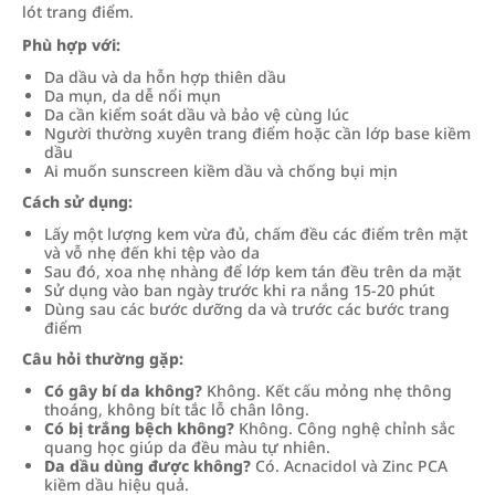
lót trang điểm.
Phù hợp với:
Da dầu và da hỗn hợp thiên dầu
Da mụn, da dễ nổi mụn
Da cần kiểm soát dầu và bảo vệ cùng lúc
Người thường xuyên trang điểm hoặc cần lớp base kiềm
dầu
Ai muốn sunscreen kiềm dầu và chống bụi mịn
Cách sử dụng:
Lấy một lượng kem vừa đủ, chấm đều các điểm trên mặt
và vỗ nhẹ đến khi tệp vào da
Sau đó, xoa nhẹ nhàng để lớp kem tán đều trên da mặt
Sử dụng vào ban ngày trước khi ra nắng 15-20 phút
Dùng sau các bước dưỡng da và trước các bước trang
điểm
Câu hỏi thường gặp:
Có gây bí da không?
Không. Kết cấu mỏng nhẹ thông
thoáng, không bít tắc lỗ chân lông.
Có bị trắng bệch không?
Không. Công nghệ chỉnh sắc
quang học giúp da đều màu tự nhiên.
Da dầu dùng được không?
Có. Acnacidol và Zinc PCA
kiềm dầu hiệu quả.