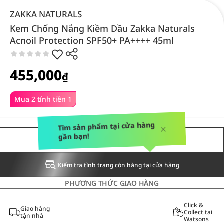
ZAKKA NATURALS
Kem Chống Nắng Kiềm Dầu Zakka Naturals
Acnoil Protection SPF50+ PA++++ 45ml
455,000
₫
Mua 2 tính tiền 1
Tìm sản phẩm tại cửa hàng
gần bạn!
THÔNG BÁO CHO TÔI
Kiểm tra tình trạng còn hàng tại cửa hàng
PHƯƠNG THỨC GIAO HÀNG
Click &
Giao hàng
Collect tại
tận nhà
Watsons