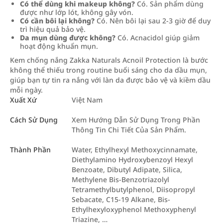
Có thể dùng khi makeup không?
Có. Sản phẩm dùng
được như lớp lót, không gây vón.
Có cần bôi lại không?
Có. Nên bôi lại sau 2-3 giờ để duy
trì hiệu quả bảo vệ.
Da mụn dùng được không?
Có. Acnacidol giúp giảm
hoạt động khuẩn mụn.
Kem chống nắng Zakka Naturals Acnoil Protection là bước
không thể thiếu trong routine buổi sáng cho da dầu mụn,
giúp bạn tự tin ra nắng với làn da được bảo vệ và kiềm dầu
mỗi ngày.
Xuất Xứ
Việt Nam
Cách Sử Dụng
Xem Hướng Dẫn Sử Dụng Trong Phần
Thông Tin Chi Tiết Của Sản Phẩm.
Thành Phần
Water, Ethylhexyl Methoxycinnamate,
Diethylamino Hydroxybenzoyl Hexyl
Benzoate, Dibutyl Adipate, Silica,
Methylene Bis-Benzotriazolyl
Tetramethylbutylphenol, Diisopropyl
Sebacate, C15-19 Alkane, Bis-
Ethylhexyloxyphenol Methoxyphenyl
Triazine, …