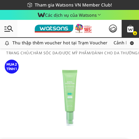
Giao hàng nhanh 24h - Áp dụng khu vực TP. Hồ Chí Minh
Miễn phí giao hàng cho đơn hàng từ 249,000Đ
Tham gia Watsons VN Member Club!
Các dịch vụ của Watsons
0
Thu thập thêm voucher hot tại Trạm Voucher
Thu thập thêm voucher hot tại Trạm Voucher
Cảnh báo An
TRANG CHỦ
/
CHĂM SÓC DA
/
DƯỢC MỸ PHẨM
/
DÀNH CHO DA THƯỜNG/