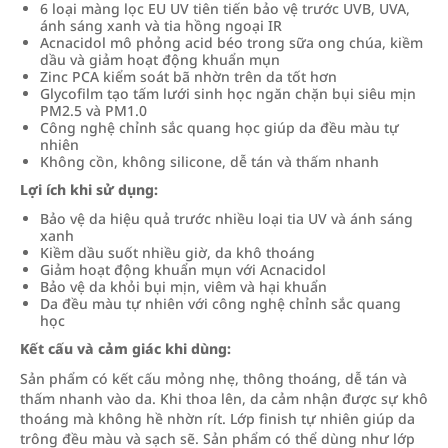
6 loại màng lọc EU UV tiên tiến bảo vệ trước UVB, UVA,
ánh sáng xanh và tia hồng ngoại IR
Acnacidol mô phỏng acid béo trong sữa ong chúa, kiềm
dầu và giảm hoạt động khuẩn mụn
Zinc PCA kiểm soát bã nhờn trên da tốt hơn
Glycofilm tạo tấm lưới sinh học ngăn chặn bụi siêu mịn
PM2.5 và PM1.0
Công nghệ chỉnh sắc quang học giúp da đều màu tự
nhiên
Không cồn, không silicone, dễ tán và thấm nhanh
Lợi ích khi sử dụng:
Bảo vệ da hiệu quả trước nhiều loại tia UV và ánh sáng
xanh
Kiềm dầu suốt nhiều giờ, da khô thoáng
Giảm hoạt động khuẩn mụn với Acnacidol
Bảo vệ da khỏi bụi mịn, viêm và hại khuẩn
Da đều màu tự nhiên với công nghệ chỉnh sắc quang
học
Kết cấu và cảm giác khi dùng:
Sản phẩm có kết cấu mỏng nhẹ, thông thoáng, dễ tán và
thấm nhanh vào da. Khi thoa lên, da cảm nhận được sự khô
thoáng mà không hề nhờn rít. Lớp finish tự nhiên giúp da
trông đều màu và sạch sẽ. Sản phẩm có thể dùng như lớp