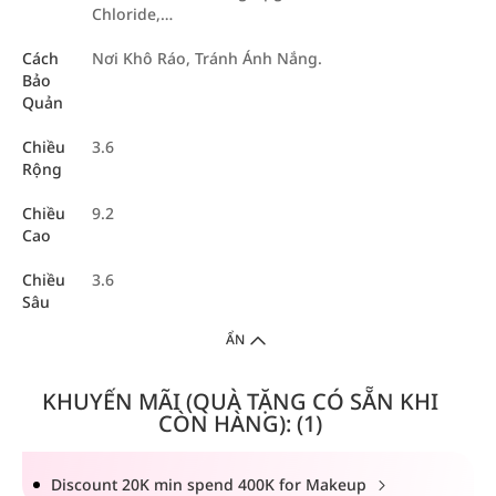
Chloride,…
Cách
Nơi Khô Ráo, Tránh Ánh Nắng.
Bảo
Quản
Chiều
3.6
Rộng
Chiều
9.2
Cao
Chiều
3.6
Sâu
ẨN
KHUYẾN MÃI (QUÀ TẶNG CÓ SẴN KHI
CÒN HÀNG): (1)
Discount 20K min spend 400K for Makeup