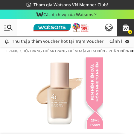
Giao hàng nhanh 24h - Áp dụng khu vực TP. Hồ Chí Minh
Miễn phí giao hàng cho đơn hàng từ 249,000Đ
Tham gia Watsons VN Member Club!
Các dịch vụ của Watsons
0
Thu thập thêm voucher hot tại Trạm Voucher
Thu thập thêm voucher hot tại Trạm Voucher
Cảnh báo An
TRANG CHỦ
/
TRANG ĐIỂM
/
TRANG ĐIỂM MẶT
/
KEM NỀN - PHẤN NỀN
/
KE