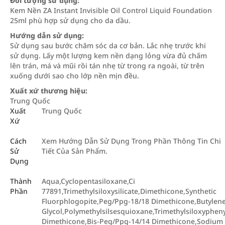
Đối tượng sử dụng:
Kem Nền ZA Instant Invisible Oil Control Liquid Foundation
25ml phù hợp sử dụng cho da dầu.
Hướng dẫn sử dụng:
Sử dụng sau bước chăm sóc da cơ bản. Lắc nhẹ trước khi
sử dụng. Lấy một lượng kem nền dạng lỏng vừa đủ chấm
lên trán, má và mũi rồi tán nhẹ từ trong ra ngoài, từ trên
xuống dưới sao cho lớp nền mịn đều.
Xuất xứ thương hiệu:
Trung Quốc
Xuất
Trung Quốc
Xứ
Cách
Xem Hướng Dẫn Sử Dụng Trong Phần Thông Tin Chi
Sử
Tiết Của Sản Phẩm.
Dụng
Thành
Aqua,Cyclopentasiloxane,Ci
Phần
77891,Trimethylsiloxysilicate,Dimethicone,Synthetic
Fluorphlogopite,Peg/Ppg-18/18 Dimethicone,Butylen
Glycol,Polymethylsilsesquioxane,Trimethylsiloxypheny
Dimethicone,Bis-Peg/Ppg-14/14 Dimethicone,Sodium