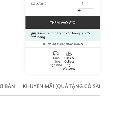
SỐ LƯỢNG
THÊM VÀO GIỎ
Kiểm tra tình trạng còn hàng tại cửa
hàng
PHƯƠNG THỨC GIAO HÀNG
Giao
Click &
hàng
Collect
tận nhà
tại
Watsons
I BÁN
KHUYẾN MÃI (QUÀ TẶNG CÓ SẴN KH