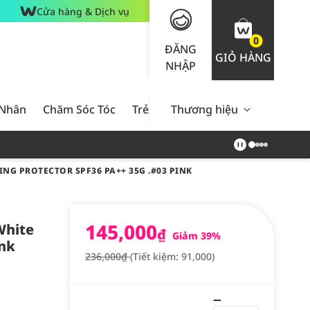
Cửa hàng & Dịch vụ
0
ĐĂNG
GIỎ HÀNG
NHẬP
 Nhân
Chăm Sóc Tóc
Trẻ Em
Thương hiệu
Nam Giới
Chăm Sóc 
G PROTECTOR SPF36 PA++ 35G .#03 PINK
145,000
White
₫
Giảm 39%
ink
236,000₫
(Tiết kiệm: 91,000)