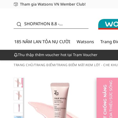
Tham gia Watsons VN Member Club!
Miễn phí giao hàng cho đơn hàng từ 249,000Đ
Giao hàng nhanh 24h - Áp dụng khu vực TP. Hồ Chí M
185 NĂM LAN TỎA NỤ
CƯỜI - GIẢM ĐẾN
SHOPATHON 8.8 -
50%
DEAL ĐỈNH
185 NĂM LAN TỎA NỤ CƯỜI
Watsons
Trang Đ
Thu thập thêm voucher hot tại Trạm Voucher
TRANG CHỦ
/
TRANG ĐIỂM
/
TRANG ĐIỂM MẶT
/
KEM LÓT - CHE KH