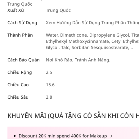
Trung Quốc
Xuất Xứ
Trung Quốc
Cách Sử Dụng
Xem Hướng Dẫn Sử Dụng Trong Phần Thông 
Thành Phần
Water, Dimethicone, Dipropylene Glycol, Tit
Ethylhexyl Methoxycinnamate, Cetyl Ethylhe
Glycol, Talc, Sorbitan Sesquiisostearate,…
Cách Bảo Quản
Nơi Khô Ráo, Tránh Ánh Nắng.
Chiều Rộng
2.5
Chiều Cao
15.6
Chiều Sâu
2.8
KHUYẾN MÃI (QUÀ TẶNG CÓ SẴN KHI CÒN HÀ
Discount 20K min spend 400K for Makeup