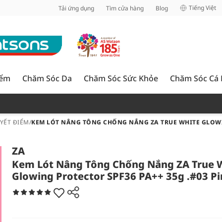
inh
Tiếng Việt
Tải ứng dụng
Tìm cửa hàng
Blog
iểm
Chăm Sóc Da
Chăm Sóc Sức Khỏe
Chăm Sóc Cá
UYẾT ĐIỂM
/
KEM LÓT NÂNG TÔNG CHỐNG NẮNG ZA TRUE WHITE GLOWIN
ZA
Kem Lót Nâng Tông Chống Nắng ZA True 
Glowing Protector SPF36 PA++ 35g .#03 P