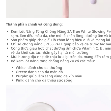
Thành phần chính và công dụng:
Kem Lót Nâng Tông Chống Nắng ZA True White Glowing Pro
sạm, làm đều màu da, che mờ lỗ chân lông, dưỡng ẩm và bả
Sản phẩm giúp che giấu lỗ chân lông hiệu quả và mang lại 
Chỉ số chống nắng SPF36 PA++ giúp bảo vệ da trước tác hại
Công thức giàu hợp chất dưỡng ẩm chứa Vitamin C, E , mi
vệ da khỏi các tác nhân gây hại từ môi trường.
Mùi hương dịu nhẹ dễ chịu lưu lại trên da, mang đến cảm g
Bộ kem lót nâng tông chống nắng ZA có các màu:
White: dành cho da thường
Green: dành cho da mẩn đỏ
Purple: giúp làm sáng vùng da xỉn màu
Pink: dành cho da thiếu sức sống