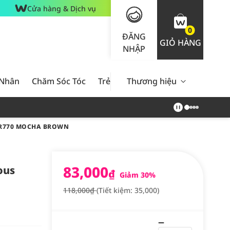
Cửa hàng & Dịch vụ
0
ĐĂNG
GIỎ HÀNG
NHẬP
 Nhân
Chăm Sóc Tóc
Trẻ Em
Thương hiệu
Nam Giới
Chăm Sóc 
#BR770 MOCHA BROWN
83,000
ous
₫
Giảm 30%
118,000₫
(Tiết kiệm: 35,000)