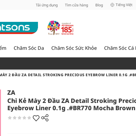
inh
Tiếng Việt
Tải ứng dụng
Tìm cửa hàng
Blog
iểm
Chăm Sóc Da
Chăm Sóc Sức Khỏe
Chăm Sóc Cá
 MÀY 2 ĐẦU ZA DETAIL STROKING PRECIOUS EYEBROW LINER 0.1G .
ZA
Chì Kẻ Mày 2 Đầu ZA Detail Stroking Preci
Eyebrow Liner 0.1g .#BR770 Mocha Brown