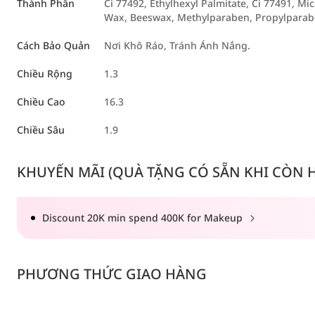
Thành Phần
Ci 77492, Ethylhexyl Palmitate, Ci 77491, Mi
Wax, Beeswax, Methylparaben, Propylparabe
Cách Bảo Quản
Nơi Khô Ráo, Tránh Ánh Nắng.
Chiều Rộng
1.3
Chiều Cao
16.3
Chiều Sâu
1.9
KHUYẾN MÃI (QUÀ TẶNG CÓ SẴN KHI CÒN HÀ
Discount 20K min spend 400K for Makeup
PHƯƠNG THỨC GIAO HÀNG