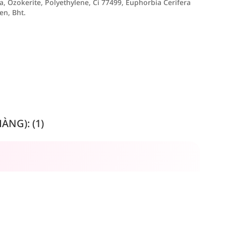
ca, Ozokerite, Polyethylene, Ci 77499, Euphorbia Cerifera
n, Bht.
NG): (1)