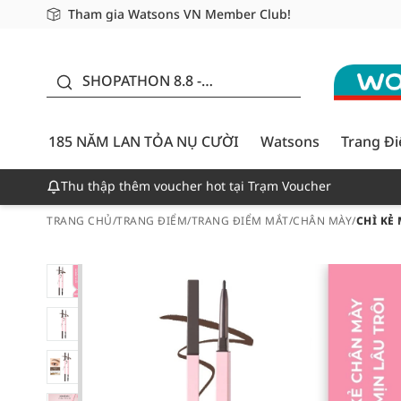
Tham gia Watsons VN Member Club!
Miễn phí giao hàng cho đơn hàng từ 249,000Đ
Giao hàng nhanh 24h - Áp dụng khu vực TP. Hồ Chí M
185 NĂM LAN TỎA NỤ
CƯỜI - GIẢM ĐẾN
SHOPATHON 8.8 -
50%
DEAL ĐỈNH
185 NĂM LAN TỎA NỤ CƯỜI
Watsons
Trang Đ
Thu thập thêm voucher hot tại Trạm Voucher
TRANG CHỦ
/
TRANG ĐIỂM
/
TRANG ĐIỂM MẮT
/
CHÂN MÀY
/
CHÌ KẺ