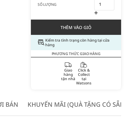
SỐ LƯỢNG
THÊM VÀO GIỎ
Kiểm tra tình trạng còn hàng tại cửa
hàng
PHƯƠNG THỨC GIAO HÀNG
Giao
Click &
hàng
Collect
tận nhà
tại
Watsons
I BÁN
KHUYẾN MÃI (QUÀ TẶNG CÓ SẴN KH