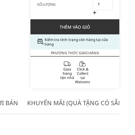
SỐ LƯỢNG
THÊM VÀO GIỎ
Kiểm tra tình trạng còn hàng tại cửa
hàng
PHƯƠNG THỨC GIAO HÀNG
Giao
Click &
hàng
Collect
tận nhà
tại
Watsons
I BÁN
KHUYẾN MÃI (QUÀ TẶNG CÓ SẴN KH