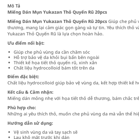
Mô Tả
Miếng Dán Mụn Yukazan Thỏ Quyến Rũ 20pcs
Miếng Dán Mụn Yukazan Thỏ Quyến Rũ 20pcs
Giúp che phủ v
thương, mang lại cảm giác gọn gàng và tự tin. Yêu thích th
Yukazan Thỏ Quyến Rũ là lựa chọn hoàn hảo.
Ưu điểm nổi bật:
Giúp che phủ vùng da cần chăm sóc
Hỗ trợ bảo vệ da khỏi bụi bẩn bên ngoài
Thiết kế họa tiết thỏ quyến rũ, xinh xắn
Chất liệu hydrocolloid bám tốt trên da
Điểm đặc biệt:
Chất liệu hydrocolloid giúp bảo vệ vùng da, kết hợp thiết kế họ
Kết cấu & Cảm nhận:
Miếng dán mỏng nhẹ với họa tiết thỏ dễ thương, bám chắc trên
Phù hợp cho:
Những ai yêu thích thỏ, muốn che phủ vùng da mà vẫn thể hiệ
Hướng dẫn sử dụng:
Vệ sinh vùng da và tay sạch sẽ
Lau khô mặt trước khi dán