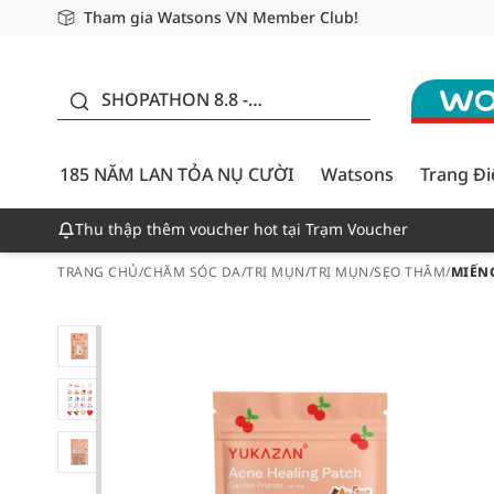
Tham gia Watsons VN Member Club!
Miễn phí giao hàng cho đơn hàng từ 249,000Đ
Giao hàng nhanh 24h - Áp dụng khu vực TP. Hồ Chí M
185 NĂM LAN TỎA NỤ
CƯỜI - GIẢM ĐẾN
SHOPATHON 8.8 -
50%
DEAL ĐỈNH
185 NĂM LAN TỎA NỤ CƯỜI
Watsons
Trang Đ
Thu thập thêm voucher hot tại Trạm Voucher
TRANG CHỦ
/
CHĂM SÓC DA
/
TRỊ MỤN
/
TRỊ MỤN/SẸO THÂM
/
MIẾN