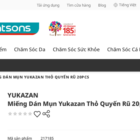
inh
Tiếng Việt
Tải ứng dụng
Tìm cửa hàng
Blog
iểm
Chăm Sóc Da
Chăm Sóc Sức Khỏe
Chăm Sóc Cá
G DÁN MỤN YUKAZAN THỎ QUYẾN RŨ 20PCS
YUKAZAN
Miếng Dán Mụn Yukazan Thỏ Quyến Rũ 20
Mã sản phẩm
217185