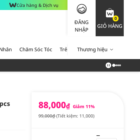
Cửa hàng & Dịch vụ
0
ĐĂNG
GIỎ HÀNG
NHẬP
 Nhân
Chăm Sóc Tóc
Trẻ Em
Thương hiệu
Nam Giới
Chăm Sóc 
88,000
pcs
₫
Giảm 11%
99,000₫
(Tiết kiệm: 11,000)