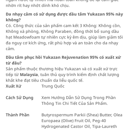
nhờn rít hay nhớt dính khó chịu.
Da nhạy cảm có sử dụng được dầu tắm Yukazan 95% này
không?
Có. Công thức của sản phẩm cam kết 3 Không: Không cồn,
Không xà phòng, Không Paraben, đồng thời bổ sung dầu
hạt Meadowfoam tự nhiên cực kỳ êm dịu, giúp làm giảm tối
đa nguy cơ kích ứng, rất phù hợp và an toàn cho da nhạy
cảm.
Dầu tắm phục hồi Yukazan Rejuvenation 95% có xuất xứ
từ đâu?
Sản phẩm thuộc thương hiệu Yukazan và có xuất xứ trực
tiếp từ
Malaysia
, tuân thủ quy trình kiểm định chất lượng
khắt khe đạt tiêu chuẩn da liễu quốc tế.
Xuất Xứ
Trung Quốc
Cách Sử Dụng
Xem Hướng Dẫn Sử Dụng Trong Phần
Thông Tin Chi Tiết Của Sản Phẩm.
Thành Phần
Butyrospermum Parkii (Shea) Butter, Olea
Europaea (Olive) Fruit Oil, Peg-40
Hydrogenated Castor Oil, Tipa-Laureth