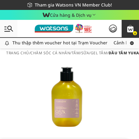
Giao hàng nhanh 24h - Áp dụng khu vực TP. Hồ Chí Minh
Miễn phí giao hàng cho đơn hàng từ 249,000Đ
Tham gia Watsons VN Member Club!
Cửa hàng & Dịch vụ
0
Thu thập thêm voucher hot tại Trạm Voucher
Thu thập thêm voucher hot tại Trạm Voucher
Cảnh báo An
TRANG CHỦ
/
CHĂM SÓC CÁ NHÂN
/
TẮM
/
SỮA/GEL TẮM
/
DẦU TẮM YUKA