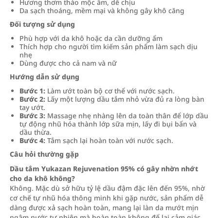
Hương thơm thảo mộc ấm, dễ chịu
Da sạch thoáng, mềm mại và không gây khô căng
Đối tượng sử dụng
Phù hợp với da khô hoặc da cần dưỡng ẩm
Thích hợp cho người tìm kiếm sản phẩm làm sạch dịu
nhẹ
Dùng được cho cả nam và nữ
Hướng dẫn sử dụng
Bước 1:
Làm ướt toàn bộ cơ thể với nước sạch.
Bước 2:
Lấy một lượng dầu tắm nhỏ vừa đủ ra lòng bàn
tay ướt.
Bước 3:
Massage nhẹ nhàng lên da toàn thân để lớp dầu
tự động nhũ hóa thành lớp sữa mịn, lấy đi bụi bẩn và
dầu thừa.
Bước 4:
Tắm sạch lại hoàn toàn với nước sạch.
Câu hỏi thường gặp
Dầu tắm Yukazan Rejuvenation 95% có gây nhờn nhớt
cho da khô không?
Không. Mặc dù sở hữu tỷ lệ dầu đậm đặc lên đến 95%, nhờ
cơ chế tự nhũ hóa thông minh khi gặp nước, sản phẩm dễ
dàng được xả sạch hoàn toàn, mang lại làn da mướt mịn
ngậm nước tự nhiên mà hoàn toàn không để lại cảm giác