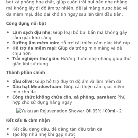
bọt xà phòng hóa chất, giúp cuốn trôi bụi bẩn nhẹ nhàng
mà không lấy đi độ ẩm tự nhiên, để lại màng nước bảo vệ
da mềm mại, dẻo dai khó tin ngay sau lần tắm đầu tiên.
Công dụng nổi bật
Làm sạch dịu nhẹ:
Giúp loại bỏ bụi bẩn mà không gây
cảm giác khô căng
Dưỡng ẩm mềm mịn:
Hỗ trợ cải thiện cảm giác khô ráp
Hỗ trợ da mềm mại:
Giúp da trông mịn màng và dễ
chịu hơn
Trải nghiệm thư giãn:
Hương thơm nhẹ nhàng giúp thư
giãn khi sử dụng
Thành phần chính
Dầu olive:
Giúp hỗ trợ duy trì độ ẩm và làm mềm da
Dầu hạt Meadowfoam:
Giúp cải thiện cảm giác mềm
mịn cho da
Công thức không chứa cồn, xà phòng, paraben:
Phù
hợp cho sử dụng hằng ngày
Kết cấu & cảm nhận
Kết cấu dạng dầu, dễ dàng tán đều trên da
Tạo lớp nhũ nhẹ khi gặp nước