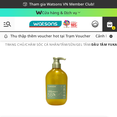
Giao hàng nhanh 24h - Áp dụng khu vực TP. Hồ Chí Minh
Miễn phí giao hàng cho đơn hàng từ 249,000Đ
Tham gia Watsons VN Member Club!
Cửa hàng & Dịch vụ
0
Thu thập thêm voucher hot tại Trạm Voucher
Thu thập thêm voucher hot tại Trạm Voucher
Cảnh báo An
TRANG CHỦ
/
CHĂM SÓC CÁ NHÂN
/
TẮM
/
SỮA/GEL TẮM
/
DẦU TẮM YUKA