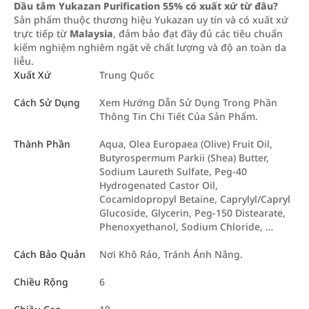
Dầu tắm Yukazan Purification 55% có xuất xứ từ đâu?
Sản phẩm thuộc thương hiệu Yukazan uy tín và có xuất xứ
trực tiếp từ
Malaysia
, đảm bảo đạt đầy đủ các tiêu chuẩn
kiểm nghiệm nghiêm ngặt về chất lượng và độ an toàn da
liễu.
Xuất Xứ
Trung Quốc
Cách Sử Dụng
Xem Hướng Dẫn Sử Dụng Trong Phần
Thông Tin Chi Tiết Của Sản Phẩm.
Thành Phần
Aqua, Olea Europaea (Olive) Fruit Oil,
Butyrospermum Parkii (Shea) Butter,
Sodium Laureth Sulfate, Peg-40
Hydrogenated Castor Oil,
Cocamidopropyl Betaine, Caprylyl/Capryl
Glucoside, Glycerin, Peg-150 Distearate,
Phenoxyethanol, Sodium Chloride, …
Cách Bảo Quản
Nơi Khô Ráo, Tránh Ánh Nắng.
Chiều Rộng
6