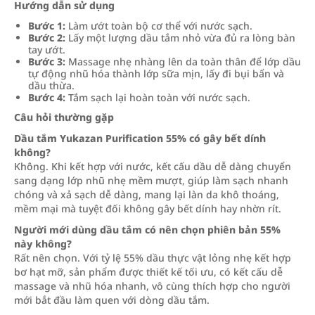
Hướng dẫn sử dụng
Bước 1:
Làm ướt toàn bộ cơ thể với nước sạch.
Bước 2:
Lấy một lượng dầu tắm nhỏ vừa đủ ra lòng bàn
tay ướt.
Bước 3:
Massage nhẹ nhàng lên da toàn thân để lớp dầu
tự động nhũ hóa thành lớp sữa mịn, lấy đi bụi bẩn và
dầu thừa.
Bước 4:
Tắm sạch lại hoàn toàn với nước sạch.
Câu hỏi thường gặp
Dầu tắm Yukazan Purification 55% có gây bết dính
không?
Không. Khi kết hợp với nước, kết cấu dầu dễ dàng chuyển
sang dạng lớp nhũ nhẹ mềm mượt, giúp làm sạch nhanh
chóng và xả sạch dễ dàng, mang lại làn da khô thoáng,
mềm mại mà tuyệt đối không gây bết dính hay nhờn rít.
Người mới dùng dầu tắm có nên chọn phiên bản 55%
này không?
Rất nên chọn. Với tỷ lệ 55% dầu thực vật lỏng nhẹ kết hợp
bơ hạt mỡ, sản phẩm được thiết kế tối ưu, có kết cấu dễ
massage và nhũ hóa nhanh, vô cùng thích hợp cho người
mới bắt đầu làm quen với dòng dầu tắm.