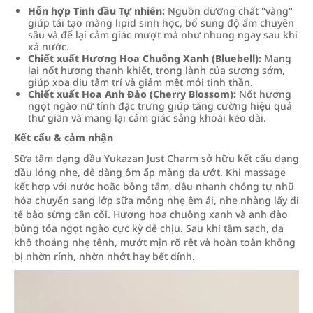
Hỗn hợp Tinh dầu Tự nhiên:
Nguồn dưỡng chất "vàng"
giúp tái tạo màng lipid sinh học, bổ sung độ ẩm chuyên
sâu và để lại cảm giác mượt mà như nhung ngay sau khi
xả nước.
Chiết xuất Hương Hoa Chuông Xanh (Bluebell):
Mang
lại nốt hương thanh khiết, trong lành của sương sớm,
giúp xoa dịu tâm trí và giảm mệt mỏi tinh thần.
Chiết xuất Hoa Anh Đào (Cherry Blossom):
Nốt hương
ngọt ngào nữ tính đặc trưng giúp tăng cường hiệu quả
thư giãn và mang lại cảm giác sảng khoái kéo dài.
Kết cấu & cảm nhận
Sữa tắm dạng dầu Yukazan Just Charm sở hữu kết cấu dạng
dầu lỏng nhẹ, dễ dàng ôm ấp màng da ướt. Khi massage
kết hợp với nước hoặc bông tắm, dầu nhanh chóng tự nhũ
hóa chuyển sang lớp sữa mỏng nhẹ êm ái, nhẹ nhàng lấy đi
tế bào sừng cằn cỗi. Hương hoa chuông xanh và anh đào
bùng tỏa ngọt ngào cực kỳ dễ chịu. Sau khi tắm sạch, da
khô thoáng nhẹ tênh, mướt mịn rõ rệt và hoàn toàn không
bị nhờn rính, nhờn nhớt hay bết dính.