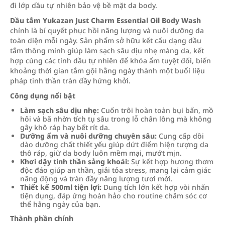
đi lớp dầu tự nhiên bảo vệ bề mặt da body.
Dầu tắm Yukazan Just Charm Essential Oil Body Wash
chính là bí quyết phục hồi năng lượng và nuôi dưỡng da
toàn diện mỗi ngày. Sản phẩm sở hữu kết cấu dạng dầu
tắm thông minh giúp làm sạch sâu dịu nhẹ màng da, kết
hợp cùng các tinh dầu tự nhiên để khóa ẩm tuyệt đối, biến
khoảng thời gian tắm gội hằng ngày thành một buổi liệu
pháp tinh thần tràn đầy hứng khởi.
Công dụng nổi bật
Làm sạch sâu dịu nhẹ:
Cuốn trôi hoàn toàn bụi bẩn, mồ
hôi và bã nhờn tích tụ sâu trong lỗ chân lông mà không
gây khô ráp hay bết rít da.
Dưỡng ẩm và nuôi dưỡng chuyên sâu:
Cung cấp dồi
dào dưỡng chất thiết yếu giúp dứt điểm hiện tượng da
thô ráp, giữ da body luôn mềm mại, mướt mịn.
Khơi dậy tinh thần sảng khoái:
Sự kết hợp hương thơm
độc đáo giúp an thần, giải tỏa stress, mang lại cảm giác
năng động và tràn đầy năng lượng tươi mới.
Thiết kế 500ml tiện lợi:
Dung tích lớn kết hợp vòi nhấn
tiện dụng, đáp ứng hoàn hảo cho routine chăm sóc cơ
thể hằng ngày của bạn.
Thành phần chính