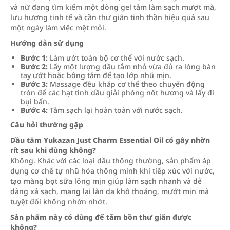
và nữ đang tìm kiếm một dòng gel tắm làm sạch mượt mà,
lưu hương tinh tế và cần thư giãn tinh thần hiệu quả sau
một ngày làm việc mệt mỏi.
Hướng dẫn sử dụng
Bước 1:
Làm ướt toàn bộ cơ thể với nước sạch.
Bước 2:
Lấy một lượng dầu tắm nhỏ vừa đủ ra lòng bàn
tay ướt hoặc bông tắm để tạo lớp nhũ mịn.
Bước 3:
Massage đều khắp cơ thể theo chuyển động
tròn để các hạt tinh dầu giải phóng nốt hương và lấy đi
bụi bẩn.
Bước 4:
Tắm sạch lại hoàn toàn với nước sạch.
Câu hỏi thường gặp
Dầu tắm Yukazan Just Charm Essential Oil có gây nhờn
rít sau khi dùng không?
Không. Khác với các loại dầu thông thường, sản phẩm áp
dụng cơ chế tự nhũ hóa thông minh khi tiếp xúc với nước,
tạo màng bọt sữa lỏng mịn giúp làm sạch nhanh và dễ
dàng xả sạch, mang lại làn da khô thoáng, mướt mịn mà
tuyệt đối không nhờn nhớt.
Sản phẩm này có dùng để tắm bồn thư giãn được
không?