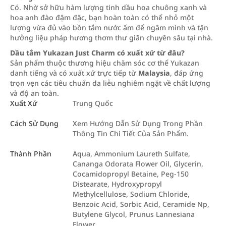
Có. Nhờ sở hữu hàm lượng tinh dầu hoa chuông xanh và
hoa anh đào đậm đặc, bạn hoàn toàn có thể nhỏ một
lượng vừa đủ vào bồn tắm nước ấm để ngâm mình và tận
hưởng liệu pháp hương thơm thư giãn chuyên sâu tại nhà.
Dầu tắm Yukazan Just Charm có xuất xứ từ đâu?
Sản phẩm thuộc thương hiệu chăm sóc cơ thể Yukazan
danh tiếng và có xuất xứ trực tiếp từ
Malaysia
, đáp ứng
trọn vẹn các tiêu chuẩn da liễu nghiêm ngặt về chất lượng
và độ an toàn.
Xuất Xứ
Trung Quốc
Cách Sử Dụng
Xem Hướng Dẫn Sử Dụng Trong Phần
Thông Tin Chi Tiết Của Sản Phẩm.
Thành Phần
Aqua, Ammonium Laureth Sulfate,
Cananga Odorata Flower Oil, Glycerin,
Cocamidopropyl Betaine, Peg-150
Distearate, Hydroxypropyl
Methylcellulose, Sodium Chloride,
Benzoic Acid, Sorbic Acid, Ceramide Np,
Butylene Glycol, Prunus Lannesiana
Flower …