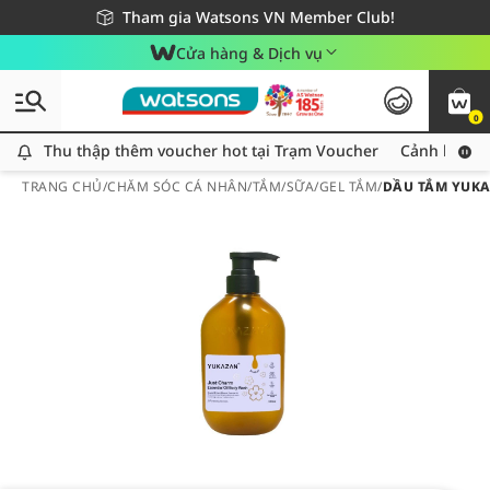
Giao hàng nhanh 24h - Áp dụng khu vực TP. Hồ Chí Minh
Miễn phí giao hàng cho đơn hàng từ 249,000Đ
Tham gia Watsons VN Member Club!
Cửa hàng & Dịch vụ
0
Thu thập thêm voucher hot tại Trạm Voucher
Thu thập thêm voucher hot tại Trạm Voucher
Cảnh báo An
TRANG CHỦ
/
CHĂM SÓC CÁ NHÂN
/
TẮM
/
SỮA/GEL TẮM
/
DẦU TẮM YUKA