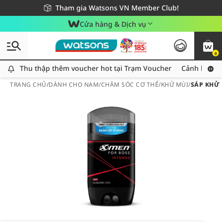
Giao hàng nhanh 24h - Áp dụng khu vực TP. Hồ Chí Minh
Miễn phí giao hàng cho đơn hàng từ 249,000Đ
Tham gia Watsons VN Member Club!
Cửa hàng & Dịch vụ
0
Thu thập thêm voucher hot tại Trạm Voucher
Thu thập thêm voucher hot tại Trạm Voucher
Cảnh báo An
TRANG CHỦ
/
DÀNH CHO NAM
/
CHĂM SÓC CƠ THỂ
/
KHỬ MÙI
/
SÁP KHỬ 