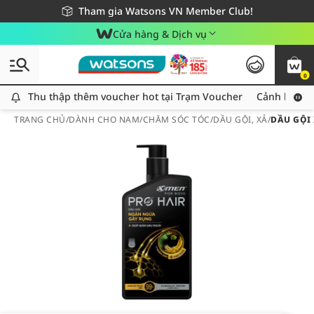
Giao hàng nhanh 24h - Áp dụng khu vực TP. Hồ Chí Minh
Miễn phí giao hàng cho đơn hàng từ 249,000Đ
Tham gia Watsons VN Member Club!
Cửa hàng & Dịch vụ
0
Thu thập thêm voucher hot tại Trạm Voucher
Thu thập thêm voucher hot tại Trạm Voucher
Cảnh báo An
TRANG CHỦ
/
DÀNH CHO NAM
/
CHĂM SÓC TÓC
/
DẦU GỘI, XẢ
/
DẦU GỘI