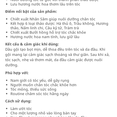
Lưu hương nước hoa thơm lâu trên tóc
Điểm nổi bật của sản phẩm:
Chiết xuất Nhân Sâm giúp nuôi dưỡng chân tóc
Kết hợp 6 loại thảo dược: Hà thủ ô, Trầu không, Hương
thảo, Nấm linh chi, Câu kỷ tử, Tràm trà
Chiết xuất Bưởi hồng hỗ trợ tóc chắc khỏe
Hương nước hoa nam tính, lưu giữ lâu
Kết cấu & cảm giác khi dùng:
Dầu gội tạo bọt mịn, dễ thoa đều trên tóc và da đầu. Khi
gội mang lại cảm giác sạch thoáng và thư giãn. Sau khi xả,
tóc sạch, nhẹ và thơm mát, da đầu cảm giác được nuôi
dưỡng.
Phù hợp với:
Nam giới có tóc yếu, dễ gãy rụng
Người muốn chân tóc chắc khỏe hơn
Tóc mỏng, thiếu sức sống
Routine chăm sóc tóc hằng ngày
Cách sử dụng:
Làm ướt tóc
Cho một lượng nhỏ vào lòng bàn tay