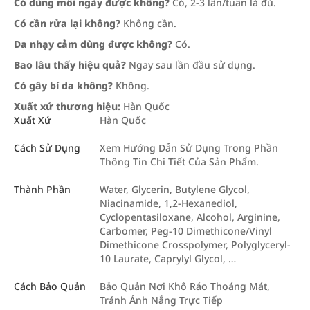
Có dùng mỗi ngày được không?
Có, 2-3 lần/tuần là đủ.
Có cần rửa lại không?
Không cần.
Da nhạy cảm dùng được không?
Có.
Bao lâu thấy hiệu quả?
Ngay sau lần đầu sử dụng.
Có gây bí da không?
Không.
Xuất xứ thương hiệu:
Hàn Quốc
Xuất Xứ
Hàn Quốc
Cách Sử Dụng
Xem Hướng Dẫn Sử Dụng Trong Phần
Thông Tin Chi Tiết Của Sản Phẩm.
Thành Phần
Water, Glycerin, Butylene Glycol,
Niacinamide, 1,2-Hexanediol,
Cyclopentasiloxane, Alcohol, Arginine,
Carbomer, Peg-10 Dimethicone/Vinyl
Dimethicone Crosspolymer, Polyglyceryl-
10 Laurate, Caprylyl Glycol, …
Cách Bảo Quản
Bảo Quản Nơi Khô Ráo Thoáng Mát,
Tránh Ánh Nắng Trực Tiếp