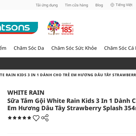
inh
Tiếng Việt
Tải ứng dụng
Tìm cửa hàng
Blog
iểm
Chăm Sóc Da
Chăm Sóc Sức Khỏe
Chăm Sóc Cá
TE RAIN KIDS 3 IN 1 DÀNH CHO TRẺ EM HƯƠNG DÂU TÂY STRAWBER
WHITE RAIN
Sữa Tắm Gội White Rain Kids 3 In 1 Dành C
Em Hương Dâu Tây Strawberry Splash 35