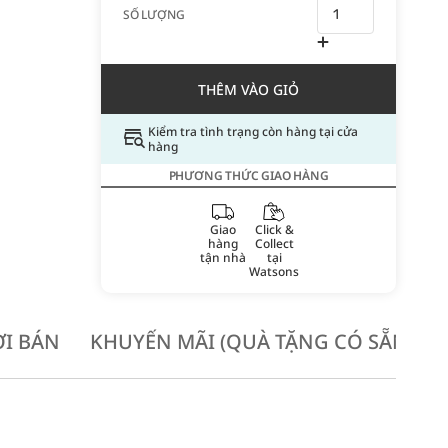
SỐ LƯỢNG
THÊM VÀO GIỎ
Kiểm tra tình trạng còn hàng tại cửa
hàng
PHƯƠNG THỨC GIAO HÀNG
Giao
Click &
hàng
Collect
tận nhà
tại
Watsons
I BÁN
KHUYẾN MÃI (QUÀ TẶNG CÓ SẴN KH