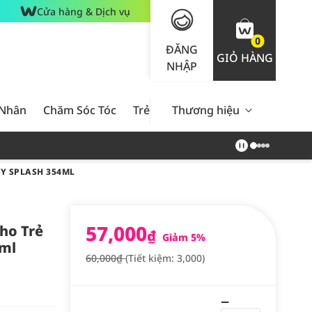
Cửa hàng & Dịch vụ
0
ĐĂNG
GIỎ HÀNG
NHẬP
 Nhân
Chăm Sóc Tóc
Trẻ Em
Thương hiệu
Nam Giới
Chăm Sóc 
RY SPLASH 354ML
57,000
ho Trẻ
₫
Giảm 5%
4ml
60,000₫
(Tiết kiệm: 3,000)