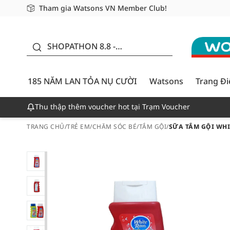
Tham gia Watsons VN Member Club!
Miễn phí giao hàng cho đơn hàng từ 249,000Đ
Giao hàng nhanh 24h - Áp dụng khu vực TP. Hồ Chí M
185 NĂM LAN TỎA NỤ
CƯỜI - GIẢM ĐẾN
SHOPATHON 8.8 -
50%
DEAL ĐỈNH
185 NĂM LAN TỎA NỤ CƯỜI
Watsons
Trang Đ
Thu thập thêm voucher hot tại Trạm Voucher
TRANG CHỦ
/
TRẺ EM
/
CHĂM SÓC BÉ
/
TẮM GỘI
/
SỮA TẮM GỘI WHI