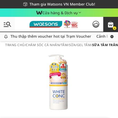
Giao hàng nhanh 24h - Áp dụng khu vực TP. Hồ Chí Minh
Miễn phí giao hàng cho đơn hàng từ 249,000Đ
Tham gia Watsons VN Member Club!
Cửa hàng & Dịch vụ
0
Thu thập thêm voucher hot tại Trạm Voucher
Thu thập thêm voucher hot tại Trạm Voucher
Cảnh báo An
TRANG CHỦ
/
CHĂM SÓC CÁ NHÂN
/
TẮM
/
SỮA/GEL TẮM
/
SỮA TẮM TRẮN