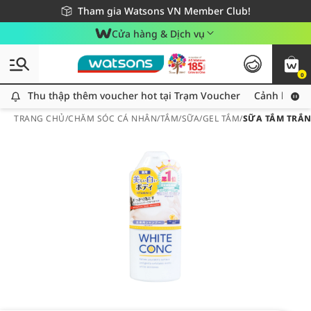
Giao hàng nhanh 24h - Áp dụng khu vực TP. Hồ Chí Minh
Miễn phí giao hàng cho đơn hàng từ 249,000Đ
Tham gia Watsons VN Member Club!
Cửa hàng & Dịch vụ
0
Thu thập thêm voucher hot tại Trạm Voucher
Thu thập thêm voucher hot tại Trạm Voucher
Cảnh báo An
TRANG CHỦ
/
CHĂM SÓC CÁ NHÂN
/
TẮM
/
SỮA/GEL TẮM
/
SỮA TẮM TRẮN