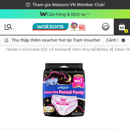
Giao hàng nhanh 24h - Áp dụng khu vực TP. Hồ Chí Minh
Miễn phí giao hàng cho đơn hàng từ 249,000Đ
Tham gia Watsons VN Member Club!
Cửa hàng & Dịch vụ
0
Thu thập thêm voucher hot tại Trạm Voucher
Thu thập thêm voucher hot tại Trạm Voucher
Cảnh báo An
TRANG CHỦ
/
CHĂM SÓC CÁ NHÂN
/
VỆ SINH PHỤ NỮ
/
BĂNG VỆ SINH/ 