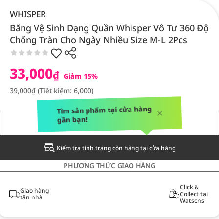
WHISPER
Băng Vệ Sinh Dạng Quần Whisper Vô Tư 360 Độ
Chống Tràn Cho Ngày Nhiều Size M-L 2Pcs
33,000
₫
Giảm 15%
39,000₫
(Tiết kiệm: 6,000)
Tìm sản phẩm tại cửa hàng
gần bạn!
THÔNG BÁO CHO TÔI
Kiểm tra tình trạng còn hàng tại cửa hàng
PHƯƠNG THỨC GIAO HÀNG
Click &
Giao hàng
Collect tại
tận nhà
Watsons