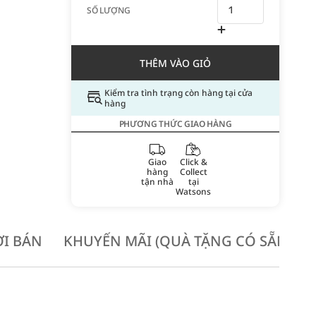
SỐ LƯỢNG
THÊM VÀO GIỎ
Kiểm tra tình trạng còn hàng tại cửa
hàng
PHƯƠNG THỨC GIAO HÀNG
Giao
Click &
hàng
Collect
tận nhà
tại
Watsons
I BÁN
KHUYẾN MÃI (QUÀ TẶNG CÓ SẴN KH