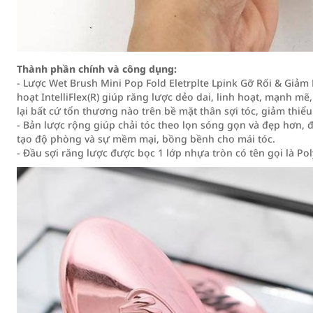
Thành phần chính và công dụng:
- Lược Wet Brush Mini Pop Fold Eletrplte Lpink Gỡ Rối & Giảm
hoạt IntelliFlex(R) giúp răng lược dẻo dai, linh hoạt, mạnh 
lại bất cứ tổn thương nào trên bề mặt thân sợi tóc, giảm thi
- Bản lược rộng giúp chải tóc theo lọn sóng gọn và đẹp hơn, đ
tạo độ phòng và sự mềm mại, bồng bềnh cho mái tóc.
- Đầu sợi răng lược được bọc 1 lớp nhựa tròn có tên gọi là Pol