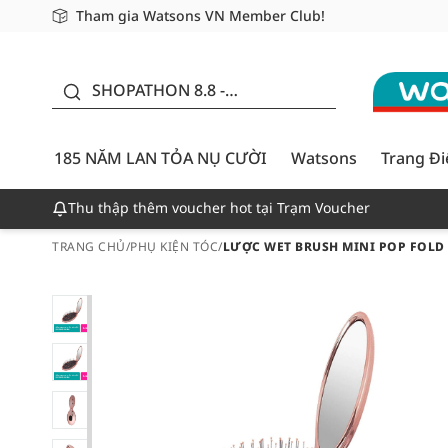
Tham gia Watsons VN Member Club!
Miễn phí giao hàng cho đơn hàng từ 249,000Đ
Giao hàng nhanh 24h - Áp dụng khu vực TP. Hồ Chí M
185 NĂM LAN TỎA NỤ
CƯỜI - GIẢM ĐẾN
SHOPATHON 8.8 -
50%
DEAL ĐỈNH
185 NĂM LAN TỎA NỤ CƯỜI
Watsons
Trang Đ
Thu thập thêm voucher hot tại Trạm Voucher
TRANG CHỦ
/
PHỤ KIỆN TÓC
/
LƯỢC WET BRUSH MINI POP FOLD 