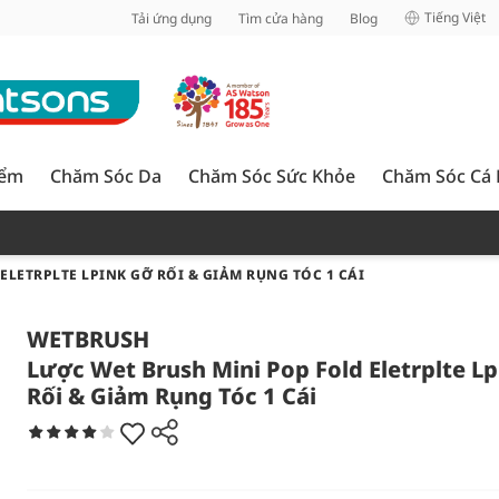
inh
Tiếng Việt
Tải ứng dụng
Tìm cửa hàng
Blog
iểm
Chăm Sóc Da
Chăm Sóc Sức Khỏe
Chăm Sóc Cá
ELETRPLTE LPINK GỠ RỐI & GIẢM RỤNG TÓC 1 CÁI
WETBRUSH
Lược Wet Brush Mini Pop Fold Eletrplte L
Rối & Giảm Rụng Tóc 1 Cái