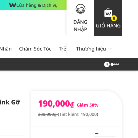
Cửa hàng & Dịch vụ
0
ĐĂNG
GIỎ HÀNG
NHẬP
 Nhân
Chăm Sóc Tóc
Trẻ Em
Thương hiệu
Nam Giới
Chăm Sóc 
190,000
pink Gỡ
₫
Giảm 50%
380,000₫
(Tiết kiệm: 190,000)