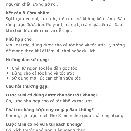
nguyên chất lượng gỡ rối.
Kết cấu & Cảm nhận:
Sợi lược dẻo dai, lướt nhẹ trên tóc mà không kéo căng. Đầu
răng lược được bọc Polysoft, mang lại cảm giác êm ái. Sau
khi chải, tóc mềm mại và dễ chịu.
Phù hợp cho:
Mọi loại tóc, dùng được cho cả tóc khô và tóc ướt. Lý tưởng
để mang theo khi đi làm, đi chơi hoặc du lịch.
Hướng dẫn sử dụng:
Chải từ ngọn tóc lên dần gốc tóc
Dùng cho cả tóc khô và tóc ướt
Sử dụng mọi lúc cần chỉnh sửa tóc
Câu hỏi thường gặp:
Lược Mini có dùng được cho tóc ướt không?
Có, lược phù hợp cho cả tóc khô và tóc ướt.
Chải tóc bằng lược này có gây đau không?
Không, sợi lược IntelliFlex® mềm dẻo giúp chải nhẹ nhàng.
Lược Mini có bỏ vừa túi xách không?
Có, kích thước nhỏ gọn, tiện mang theo.