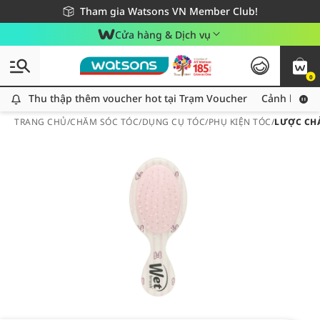
Giao hàng nhanh 24h - Áp dụng khu vực TP. Hồ Chí Minh
Miễn phí giao hàng cho đơn hàng từ 249,000Đ
Tham gia Watsons VN Member Club!
Cửa hàng & Dịch vụ
0
Thu thập thêm voucher hot tại Trạm Voucher
Thu thập thêm voucher hot tại Trạm Voucher
Cảnh báo An
TRANG CHỦ
/
CHĂM SÓC TÓC
/
DỤNG CỤ TÓC
/
PHỤ KIỆN TÓC
/
LƯỢC CHẢ