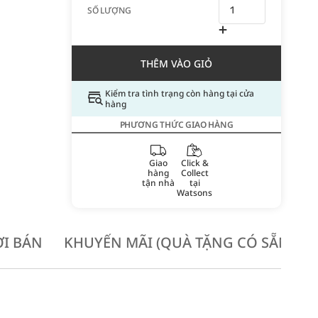
SỐ LƯỢNG
THÊM VÀO GIỎ
Kiểm tra tình trạng còn hàng tại cửa
hàng
PHƯƠNG THỨC GIAO HÀNG
Giao
Click &
hàng
Collect
tận nhà
tại
Watsons
I BÁN
KHUYẾN MÃI (QUÀ TẶNG CÓ SẴN KH