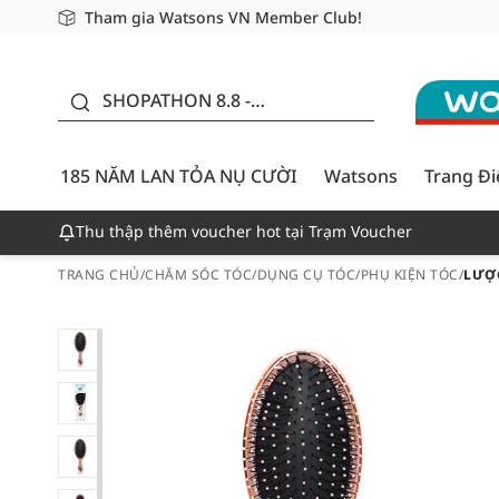
Tham gia Watsons VN Member Club!
Miễn phí giao hàng cho đơn hàng từ 249,000Đ
Giao hàng nhanh 24h - Áp dụng khu vực TP. Hồ Chí M
185 NĂM LAN TỎA NỤ
CƯỜI - GIẢM ĐẾN
SHOPATHON 8.8 -
50%
DEAL ĐỈNH
185 NĂM LAN TỎA NỤ CƯỜI
Watsons
Trang Đ
Thu thập thêm voucher hot tại Trạm Voucher
TRANG CHỦ
/
CHĂM SÓC TÓC
/
DỤNG CỤ TÓC
/
PHỤ KIỆN TÓC
/
LƯỢC