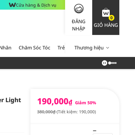
Cửa hàng & Dịch vụ
0
ĐĂNG
GIỎ HÀNG
NHẬP
 Nhân
Chăm Sóc Tóc
Trẻ Em
Thương hiệu
Nam Giới
Chăm Sóc 
190,000
r Light
₫
Giảm 50%
380,000₫
(Tiết kiệm: 190,000)