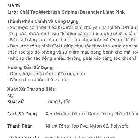
Mô Tả
Lược Chải Tóc Wetbrush Original Detangler Light Pink
Thành Phần Chính Và Công Dụng:
- Sợi lược: sợi intelliflex(R) được làm chủ yếu từ sợi NYLON đ
răng lược được đính vào đế đệm bằng công nghệ nhiệt soắn ma
- Đầu sợi răng lược được bọc 1 lớp nhựa tròn có tên gọi là Pol
- Bản lược rộng hình OVAL giúp chải tóc theo lọn sóng gọn và
chân tóc tạo độ phòng và sự mềm mại, bồng bềnh cho mái tó
- Không cần tác động nhiều (không phải kéo căng tóc khi chải
Hướng Dẫn Sử Dụng:
- Dùng lược chải từ gốc đến ngọn tóc.
- Dùng cho cả tóc khô và ướt.
Xuất Xứ Thương Hiệu:
Mỹ
Xuất Xứ
Trung Quốc
Cách Sử Dụng
Xem Hướng Dẫn Sử Dụng Trong Phần Thông 
Thành Phần
Nhựa Tổng Hợp Pvc, Nylon 66, Polysoft.