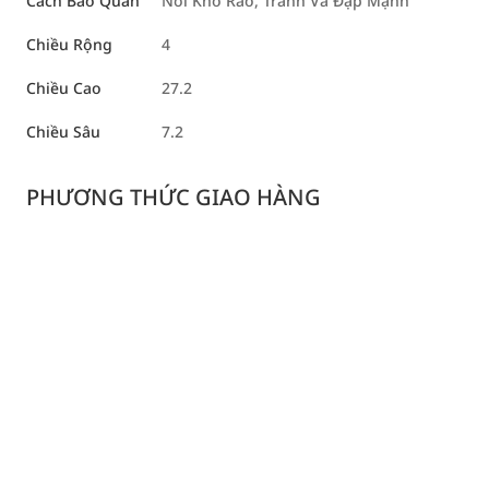
Cách Bảo Quản
Nơi Khô Ráo, Tránh Va Đập Mạnh
Chiều Rộng
4
Chiều Cao
27.2
Chiều Sâu
7.2
PHƯƠNG THỨC GIAO HÀNG