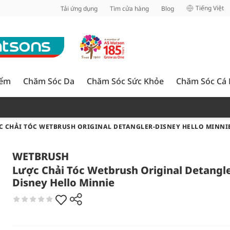
inh
Tiếng Việt
Tải ứng dụng
Tìm cửa hàng
Blog
iểm
Chăm Sóc Da
Chăm Sóc Sức Khỏe
Chăm Sóc Cá
 CHẢI TÓC WETBRUSH ORIGINAL DETANGLER-DISNEY HELLO MINNI
WETBRUSH
Lược Chải Tóc Wetbrush Original Detangle
Disney Hello Minnie