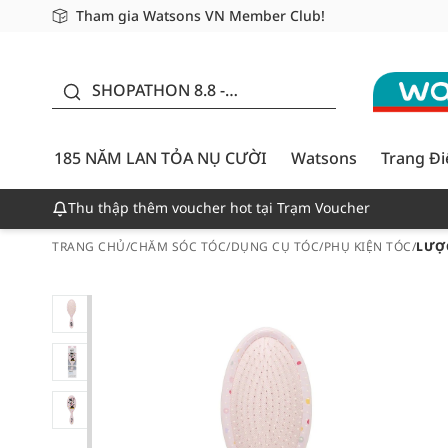
Tham gia Watsons VN Member Club!
Miễn phí giao hàng cho đơn hàng từ 249,000Đ
Giao hàng nhanh 24h - Áp dụng khu vực TP. Hồ Chí M
185 NĂM LAN TỎA NỤ
CƯỜI - GIẢM ĐẾN
SHOPATHON 8.8 -
50%
DEAL ĐỈNH
185 NĂM LAN TỎA NỤ CƯỜI
Watsons
Trang Đ
Thu thập thêm voucher hot tại Trạm Voucher
TRANG CHỦ
/
CHĂM SÓC TÓC
/
DỤNG CỤ TÓC
/
PHỤ KIỆN TÓC
/
LƯỢC