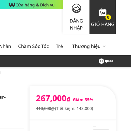
Cửa hàng & Dịch vụ
0
ĐĂNG
GIỎ HÀNG
NHẬP
 Nhân
Chăm Sóc Tóc
Trẻ Em
Thương hiệu
Nam Giới
Chăm Sóc 
E
267,000
r-
₫
Giảm 35%
410,000₫
(Tiết kiệm: 143,000)