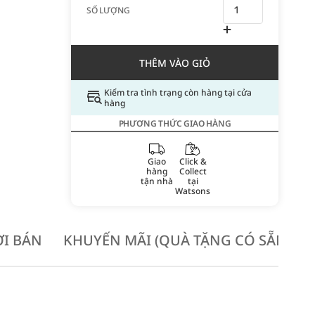
SỐ LƯỢNG
THÊM VÀO GIỎ
Kiểm tra tình trạng còn hàng tại cửa
hàng
PHƯƠNG THỨC GIAO HÀNG
Giao
Click &
hàng
Collect
tận nhà
tại
Watsons
I BÁN
KHUYẾN MÃI (QUÀ TẶNG CÓ SẴN KH