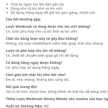
Chải từ ngọn tóc lên dần gốc tóc
Dùng cho cả tóc khô và tóc ướt
Sử dụng hằng ngày để giữ tóc gọn gàng, mượt mà
Câu hỏi thường gặp:
Lược Wetbrush có dùng được cho tóc ướt không?
Có, lược phù hợp cho cả tóc khô và tóc ướt.
Chải tóc bằng lược này có gây đau không?
Không, sợi lược IntelliFlex® mềm dẻo giúp chải nhẹ nhàng.
Lược có phù hợp cho tóc rối không?
Có, thiết kế chuyên biệt giúp gỡ rối dễ dàng.
Có dùng hằng ngày được không?
Có, phù hợp sử dụng hằng ngày.
Cảm giác khi chải tóc như thế nào?
Êm ái, nhẹ nhàng, không kéo căng tóc.
Kết quả mong đợi:
Tóc ít rối hơn, mượt hơn, bồng bềnh và chải tóc dễ dàng mỗi 
Thêm Lược Wetbrush Disney Minnie vào routine của bạn ng
Xuất xứ thương hiệu:
Mỹ