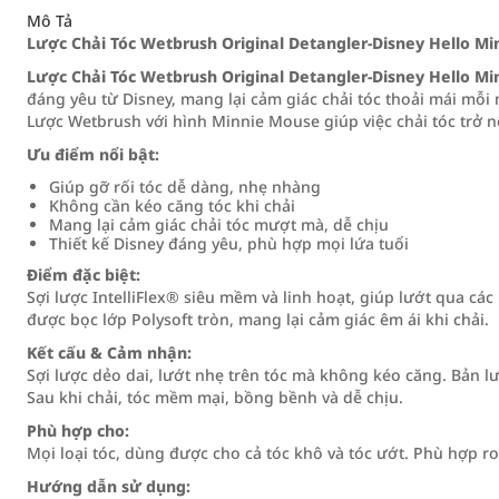
Mô Tả
Lược Chải Tóc Wetbrush Original Detangler-Disney Hello Mi
Lược Chải Tóc Wetbrush Original Detangler-Disney Hello Mi
đáng yêu từ Disney, mang lại cảm giác chải tóc thoải mái mỗi 
Lược Wetbrush với hình Minnie Mouse giúp việc chải tóc trở n
Ưu điểm nổi bật:
Giúp gỡ rối tóc dễ dàng, nhẹ nhàng
Không cần kéo căng tóc khi chải
Mang lại cảm giác chải tóc mượt mà, dễ chịu
Thiết kế Disney đáng yêu, phù hợp mọi lứa tuổi
Điểm đặc biệt:
Sợi lược IntelliFlex® siêu mềm và linh hoạt, giúp lướt qua c
được bọc lớp Polysoft tròn, mang lại cảm giác êm ái khi chải.
Kết cấu & Cảm nhận:
Sợi lược dẻo dai, lướt nhẹ trên tóc mà không kéo căng. Bản l
Sau khi chải, tóc mềm mại, bồng bềnh và dễ chịu.
Phù hợp cho:
Mọi loại tóc, dùng được cho cả tóc khô và tóc ướt. Phù hợp ro
Hướng dẫn sử dụng: