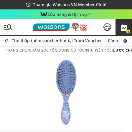
Giao hàng nhanh 24h - Áp dụng khu vực TP. Hồ Chí Minh
Miễn phí giao hàng cho đơn hàng từ 249,000Đ
Tham gia Watsons VN Member Club!
Cửa hàng & Dịch vụ
0
Thu thập thêm voucher hot tại Trạm Voucher
Thu thập thêm voucher hot tại Trạm Voucher
Cảnh báo An
TRANG CHỦ
/
CHĂM SÓC TÓC
/
DỤNG CỤ TÓC
/
PHỤ KIỆN TÓC
/
LƯỢC CH