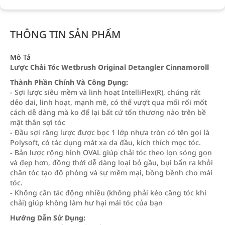
THÔNG TIN SẢN PHẨM
Mô Tả
Lược Chải Tóc Wetbrush Original Detangler Cinnamoroll
Thành Phần Chính Và Công Dụng:
- Sợi lược siêu mềm và linh hoạt IntelliFlex(R), chúng rất
dẻo dai, linh hoạt, mạnh mẽ, có thể vượt qua mối rối mốt
cách dễ dàng mà ko để lại bất cứ tổn thương nào trên bề
mặt thân sợi tóc
- Đầu sợi răng lược được bọc 1 lớp nhựa tròn có tên gọi là
Polysoft, có tác dụng mát xa da đầu, kích thích mọc tóc.
- Bản lược rộng hình OVAL giúp chải tóc theo lọn sóng gọn
và đẹp hơn, đồng thời dễ dàng loại bỏ gầu, bụi bẩn ra khỏi
chân tóc tạo độ phòng và sự mềm mại, bồng bềnh cho mái
tóc.
- Không cần tác động nhiều (không phải kéo căng tóc khi
chải) giúp không làm hư hại mái tóc của bạn
Hướng Dẫn Sử Dụng: