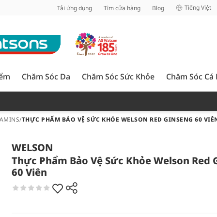
inh
Tiếng Việt
Tải ứng dụng
Tìm cửa hàng
Blog
iểm
Chăm Sóc Da
Chăm Sóc Sức Khỏe
Chăm Sóc Cá
TAMINS
/
THỰC PHẨM BẢO VỆ SỨC KHỎE WELSON RED GINSENG 60 VIÊ
WELSON
Thực Phẩm Bảo Vệ Sức Khỏe Welson Red 
60 Viên