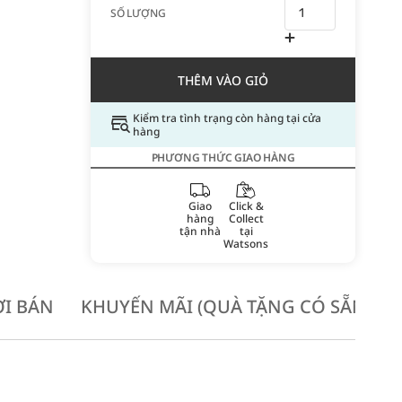
SỐ LƯỢNG
THÊM VÀO GIỎ
Kiểm tra tình trạng còn hàng tại cửa
hàng
PHƯƠNG THỨC GIAO HÀNG
Giao
Click &
hàng
Collect
tận nhà
tại
Watsons
I BÁN
KHUYẾN MÃI (QUÀ TẶNG CÓ SẴN KH