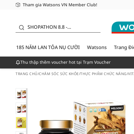
Tham gia Watsons VN Member Club!
Miễn phí giao hàng cho đơn hàng từ 249,000Đ
Giao hàng nhanh 24h - Áp dụng khu vực TP. Hồ Chí M
185 NĂM LAN TỎA NỤ
CƯỜI - GIẢM ĐẾN
SHOPATHON 8.8 -
50%
DEAL ĐỈNH
185 NĂM LAN TỎA NỤ CƯỜI
Watsons
Trang Đ
Thu thập thêm voucher hot tại Trạm Voucher
TRANG CHỦ
/
CHĂM SÓC SỨC KHỎE
/
THỰC PHẨM CHỨC NĂNG
/
VI