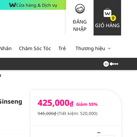
Cửa hàng & Dịch vụ
0
ĐĂNG
GIỎ HÀNG
NHẬP
 Nhân
Chăm Sóc Tóc
Trẻ Em
Thương hiệu
Nam Giới
Chăm Sóc 
N
425,000
Ginseng
₫
Giảm 55%
945,000₫
(Tiết kiệm: 520,000)