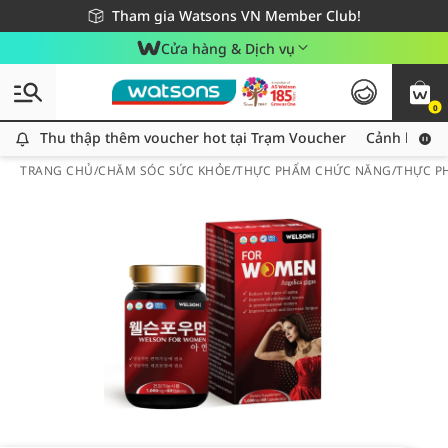
Giao hàng nhanh 24h - Áp dụng khu vực TP. Hồ Chí Minh
Miễn phí giao hàng cho đơn hàng từ 249,000Đ
Tham gia Watsons VN Member Club!
Cửa hàng & Dịch vụ
0
Thu thập thêm voucher hot tại Trạm Voucher
Thu thập thêm voucher hot tại Trạm Voucher
Cảnh báo An
TRANG CHỦ
/
CHĂM SÓC SỨC KHỎE
/
THỰC PHẨM CHỨC NĂNG
/
THỰC P