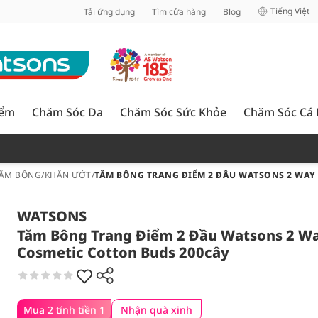
inh
Tiếng Việt
Tải ứng dụng
Tìm cửa hàng
Blog
iểm
Chăm Sóc Da
Chăm Sóc Sức Khỏe
Chăm Sóc Cá
TĂM BÔNG/KHĂN ƯỚT
/
TĂM BÔNG TRANG ĐIỂM 2 ĐẦU WATSONS 2 WAY
WATSONS
Tăm Bông Trang Điểm 2 Đầu Watsons 2 W
Cosmetic Cotton Buds 200cây
Mua 2 tính tiền 1
Nhận quà xinh