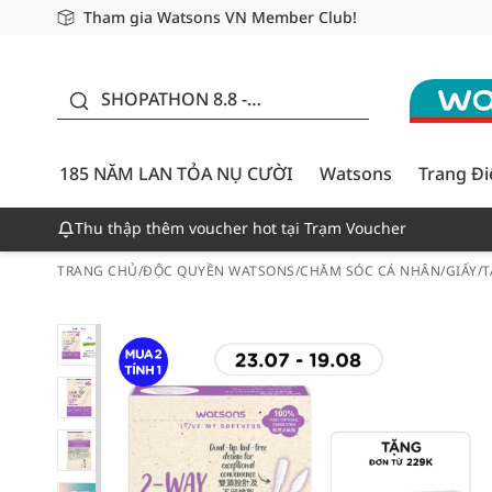
Tham gia Watsons VN Member Club!
Miễn phí giao hàng cho đơn hàng từ 249,000Đ
Giao hàng nhanh 24h - Áp dụng khu vực TP. Hồ Chí M
185 NĂM LAN TỎA NỤ
CƯỜI - GIẢM ĐẾN
SHOPATHON 8.8 -
50%
DEAL ĐỈNH
185 NĂM LAN TỎA NỤ CƯỜI
Watsons
Trang Đ
Thu thập thêm voucher hot tại Trạm Voucher
TRANG CHỦ
/
ĐỘC QUYỀN WATSONS
/
CHĂM SÓC CÁ NHÂN
/
GIẤY/