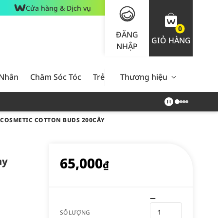
Cửa hàng & Dịch vụ
0
ĐĂNG
GIỎ HÀNG
NHẬP
 Nhân
Chăm Sóc Tóc
Trẻ Em
Thương hiệu
Nam Giới
Chăm Sóc 
 COSMETIC COTTON BUDS 200CÂY
65,000
ay
₫
SỐ LƯỢNG