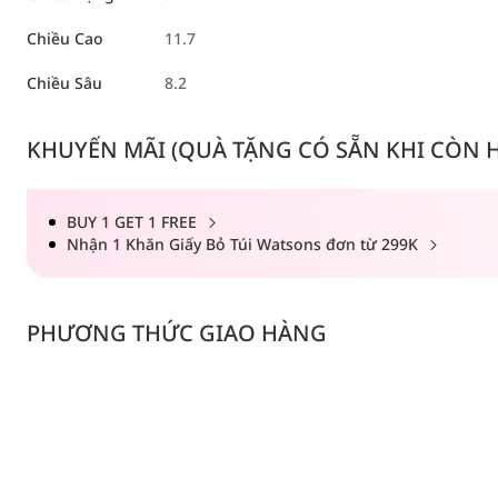
Chiều Cao
11.7
Chiều Sâu
8.2
KHUYẾN MÃI (QUÀ TẶNG CÓ SẴN KHI CÒN HÀ
BUY 1 GET 1 FREE
Nhận 1 Khăn Giấy Bỏ Túi Watsons đơn từ 299K
PHƯƠNG THỨC GIAO HÀNG