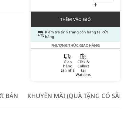
THÊM VÀO GIỎ
Kiểm tra tình trạng còn hàng tại cửa
hàng
PHƯƠNG THỨC GIAO HÀNG
Giao
Click &
hàng
Collect
tận nhà
tại
Watsons
I BÁN
KHUYẾN MÃI (QUÀ TẶNG CÓ SẴN KH