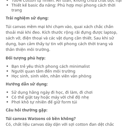
100% Cotton tự nhiên: An toàn, không chứa chất độc hại
Thiết kế basic đa năng: Phù hợp mọi phong cách thời
trang
Trải nghiệm sử dụng:
Túi canvas mềm mại khi chạm vào, quai xách chắc chắn
thoải mái khi đeo. Kích thước rộng rãi đựng được laptop,
sách vở, điện thoại và các vật dụng cần thiết. Sau khi sử
dụng, bạn cảm thấy tự tin với phong cách thời trang và
thân thiện môi trường.
Đối tượng phù hợp:
Bạn trẻ yêu thích phong cách minimalist
Người quan tâm đến môi trường
Học sinh, sinh viên, nhân viên văn phòng
Hướng dẫn sử dụng:
Sử dụng hằng ngày đi học, đi làm, đi chơi
Có thể giặt tay hoặc máy với chế độ nhẹ
Phơi khô tự nhiên để giữ form túi
Câu hỏi thường gặp:
Túi canvas Watsons có bền không?
Có, chất liệu canvas dày dặn với sợi cotton đan dệt chắc