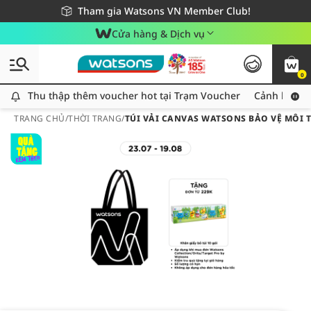
Giao hàng nhanh 24h - Áp dụng khu vực TP. Hồ Chí Minh
Miễn phí giao hàng cho đơn hàng từ 249,000Đ
Tham gia Watsons VN Member Club!
Cửa hàng & Dịch vụ
0
Thu thập thêm voucher hot tại Trạm Voucher
Thu thập thêm voucher hot tại Trạm Voucher
Cảnh báo An
TRANG CHỦ
/
THỜI TRANG
/
TÚI VẢI CANVAS WATSONS BẢO VỆ MÔI 