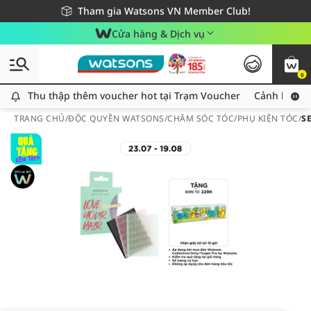
Giao hàng nhanh 24h - Áp dụng khu vực TP. Hồ Chí Minh
Miễn phí giao hàng cho đơn hàng từ 249,000Đ
Tham gia Watsons VN Member Club!
Cửa hàng & Dịch vụ
0
Thu thập thêm voucher hot tại Trạm Voucher
Thu thập thêm voucher hot tại Trạm Voucher
Cảnh báo An
TRANG CHỦ
/
ĐỘC QUYỀN WATSONS
/
CHĂM SÓC TÓC
/
PHỤ KIỆN TÓC
/
S